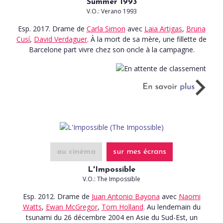
Summer 1993
V.O.: Verano 1993
Esp. 2017. Drame
de
Carla Simon
avec
Laia Artigas
,
Bruna
Cusí
,
David Verdaguer
. À la mort de sa mère, une fillette de
Barcelone part vivre chez son oncle à la campagne.
au cinéma
sur mes écrans
L'Impossible
V.O.: The Impossible
Esp. 2012. Drame
de
Juan Antonio Bayona
avec
Naomi
Watts
,
Ewan McGregor
,
Tom Holland
. Au lendemain du
tsunami du 26 décembre 2004 en Asie du Sud-Est, un