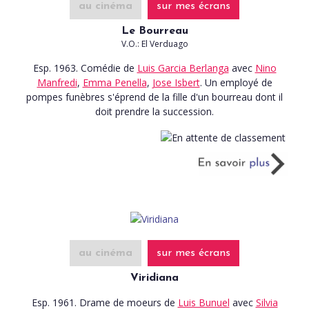
au cinéma
sur mes écrans
Le Bourreau
V.O.: El Verduago
Esp. 1963. Comédie
de
Luis Garcia Berlanga
avec
Nino
Manfredi
,
Emma Penella
,
Jose Isbert
. Un employé de
pompes funèbres s'éprend de la fille d'un bourreau dont il
doit prendre la succession.
au cinéma
sur mes écrans
Viridiana
Esp. 1961. Drame de moeurs
de
Luis Bunuel
avec
Silvia