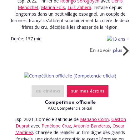
Esp. 2022. Thriller
de
Rodrigo Sorogoyen
avec
Denis
Ménochet
,
Marina Foïs
,
Luis Zahera
. Installé depuis
longtemps dans un petit village espagnol, un couple de
fermiers français s’attirent soudainement la colère de deux
frères du cru, décidés à les chasser de la région.
Durée:
137 min.
au cinéma
sur mes écrans
Compétition officielle
V.O.: Competencia oficial
Esp. 2021. Comédie satirique
de
Mariano Cohn
,
Gaston
Duprat
avec
Penélope Cruz
,
Antonio Banderas
,
Oscar
Martinez
. Chargée de réaliser un film digne des grands
festivals, une cinéaste excentrique corse l'épreuve en