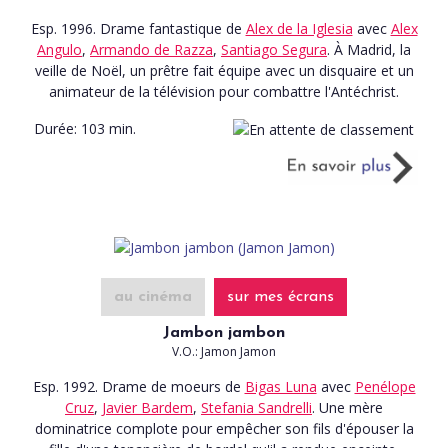
Esp. 1996. Drame fantastique
de
Alex de la Iglesia
avec
Alex
Angulo
,
Armando de Razza
,
Santiago Segura
. À Madrid, la
veille de Noël, un prêtre fait équipe avec un disquaire et un
animateur de la télévision pour combattre l'Antéchrist.
Durée:
103 min.
au cinéma
sur mes écrans
Jambon jambon
V.O.: Jamon Jamon
Esp. 1992. Drame de moeurs
de
Bigas Luna
avec
Penélope
Cruz
,
Javier Bardem
,
Stefania Sandrelli
. Une mère
dominatrice complote pour empêcher son fils d'épouser la