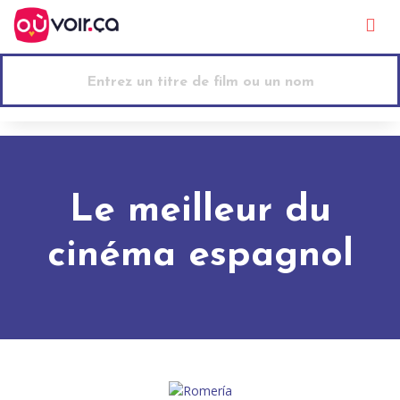
Go to main content
Le meilleur du
cinéma espagnol