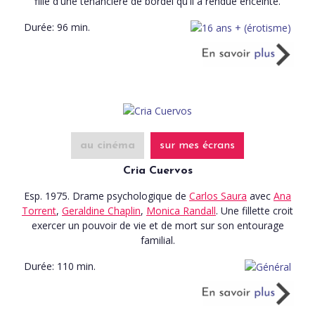
fille d'une tenancière de bordel qu'il a rendue enceinte.
Durée:
96 min.
au cinéma
sur mes écrans
Cria Cuervos
Esp. 1975. Drame psychologique
de
Carlos Saura
avec
Ana
Torrent
,
Geraldine Chaplin
,
Monica Randall
. Une fillette croit
exercer un pouvoir de vie et de mort sur son entourage
familial.
Durée:
110 min.