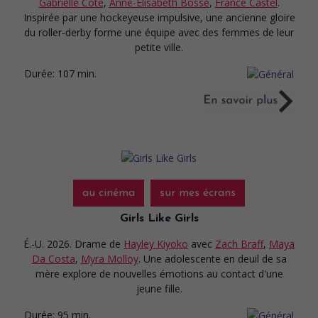
Gabrielle Côté
,
Anne-Élisabeth Bossé
,
France Castel
.
Inspirée par une hockeyeuse impulsive, une ancienne gloire
du roller-derby forme une équipe avec des femmes de leur
petite ville.
Durée:
107 min.
au cinéma
sur mes écrans
Girls Like Girls
É.-U. 2026. Drame
de
Hayley Kiyoko
avec
Zach Braff
,
Maya
Da Costa
,
Myra Molloy
. Une adolescente en deuil de sa
mère explore de nouvelles émotions au contact d'une
jeune fille.
Durée:
95 min.