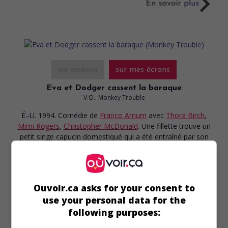
au cinéma
sur mes écrans
Eva et Dodger cassent la baraque
V.O.: Monkey Trouble
É.-U. 1994. Comédie
de
Franco Amurri
avec
Thora Birch
,
Mimi Rogers
,
Christopher McDonald
. Une fillette trouve un
petit singe capucin domestiqué qui a été entraîné par son
ancien maître à voler les gens.
Durée:
96 min.
Ouvoir.ca asks for your consent to
use your personal data for the
following purposes: