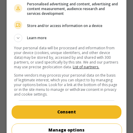
Personalised advertising and content, advertising and
content measurement, audience research and
services development
au cinéma
sur mes écrans
Le Secret: Oser le rêve
Store and/or access information on a device
V.O.: The Secret - Dare to Dream
Learn more
É.-U. 2020. Drame sentimental
de
Andy Tennant
avec
Katie
Holmes
,
Josh Lucas
,
Jerry O'Connell
. Une jeune veuve
Your personal data will be processed and information from
s'efforçant d'élever seule ses trois enfants tombe
your device (cookies, unique identifiers, and other device
data) may be stored by, accessed by and shared with 300
amoureuse d'un homme mystérieux porteur d'un secret qui
partners, or used specifically by this site. We and our partners
pourrait tout changer.
may use precise geolocation data.
List of partners.
Some vendors may process your personal data on the basis
Durée:
107 min.
of legitimate interest, which you can object to by managing
your options below. Look for a link at the bottom of this page
or in the site menu to manage or withdraw consent in privacy
and cookie settings.
Consent
Manage options
au cinéma
sur mes écrans