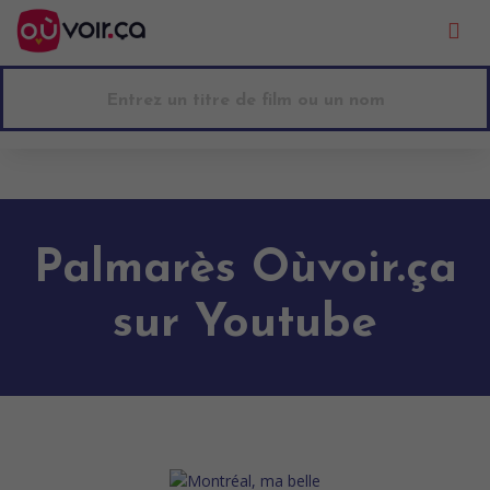
Go to main content
Palmarès Oùvoir.ça
sur Youtube