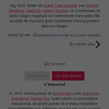
Alg. 2024. Thriller
de
Chakib Taleb-Bendiab
avec
Meriem
Medjkane
,
Nabil Asli
,
Hichem Mesbah
. Un commissaire de
police d'Alger enquêtant sur l'enlèvement d'une petite fille
accueille de mauvaise grâce la présence d'une psychiatre
dans son équipe.
Durée:
92 min.
au cinéma
sur mes écrans
L'Immortel
Fr. 2010. Drame policier
de
Richard Berry
avec
Jean Reno
,
Kad Merad
,
Marina Foïs
. Ayant survécu à une tentative
d'assassinat, un ancien parrain de la mafia marseillaise
tente d'identifier puis d'éliminer ceux qui ont voulu sa mort.