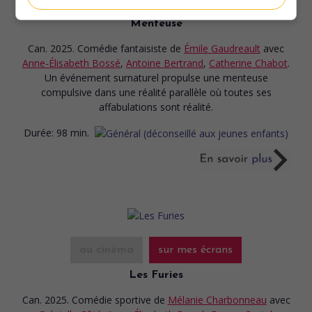
Menteuse
Can. 2025. Comédie fantaisiste
de
Émile Gaudreault
avec
Anne-Élisabeth Bossé
,
Antoine Bertrand
,
Catherine Chabot
.
Un événement surnaturel propulse une menteuse
compulsive dans une réalité parallèle où toutes ses
affabulations sont réalité.
Durée:
98 min.
au cinéma
sur mes écrans
Les Furies
Can. 2025. Comédie sportive
de
Mélanie Charbonneau
avec