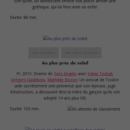
son lycée, un adolescent timoré voit plutôt arriver une
gothique, qui lui fera vivre un enfer.
Durée:
86 min.
au cinéma
sur mes écrans
Au plus près du soleil
Fr. 2015. Drame
de
Yves Angelo
avec
Sylvie Testud
,
Grégory Gadebois
,
Mathilde Bisson
. Un avocat de Toulon
aide secrètement une prévenue que son épouse, juge
d'instruction, a découvert être la mère du garçon qu'ils ont
adopté 14 ans plus tôt.
Durée:
103 min.