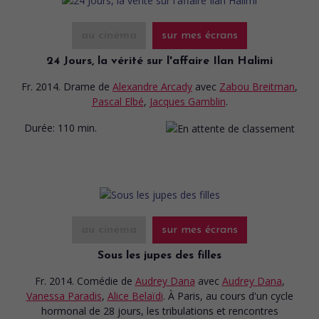
au cinéma
sur mes écrans
24 Jours, la vérité sur l'affaire Ilan Halimi
Fr. 2014. Drame
de
Alexandre Arcady
avec
Zabou Breitman
,
Pascal Elbé
,
Jacques Gamblin
.
Durée:
110 min.
au cinéma
sur mes écrans
Sous les jupes des filles
Fr. 2014. Comédie
de
Audrey Dana
avec
Audrey Dana
,
Vanessa Paradis
,
Alice Belaïdi
. À Paris, au cours d'un cycle
hormonal de 28 jours, les tribulations et rencontres