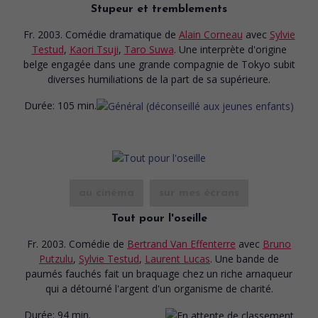
Stupeur et tremblements
Fr. 2003. Comédie dramatique
de
Alain Corneau
avec
Sylvie
Testud
,
Kaori Tsuji
,
Taro Suwa
. Une interprète d'origine
belge engagée dans une grande compagnie de Tokyo subit
diverses humiliations de la part de sa supérieure.
Durée:
105 min.
au cinéma
sur mes écrans
Tout pour l'oseille
Fr. 2003. Comédie
de
Bertrand Van Effenterre
avec
Bruno
Putzulu
,
Sylvie Testud
,
Laurent Lucas
. Une bande de
paumés fauchés fait un braquage chez un riche arnaqueur
qui a détourné l'argent d'un organisme de charité.
Durée:
94 min.