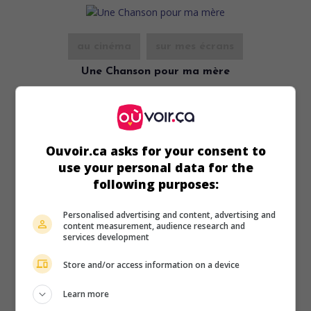
au cinéma
sur mes écrans
Une Chanson pour ma mère
Fr. 2012. Comédie
de
Joël Franka
avec
Dave
,
Patrick Timsit
,
Sylvie Testud
.
Durée:
95 min.
Ouvoir.ca asks for your consent to
use your personal data for the
following purposes:
Personalised advertising and content, advertising and
au cinéma
sur mes écrans
content measurement, audience research and
services development
L'Ordre et la morale
Store and/or access information on a device
Fr. 2011. Drame de guerre
de
Mathieu Kassovitz
avec
Mathieu Kassovitz
,
Iabe Lapacas
,
Malik Zidi
. En mai 1988
Learn more
en Nouvelle-Calédonie, le chef d'une unité d'élite tente