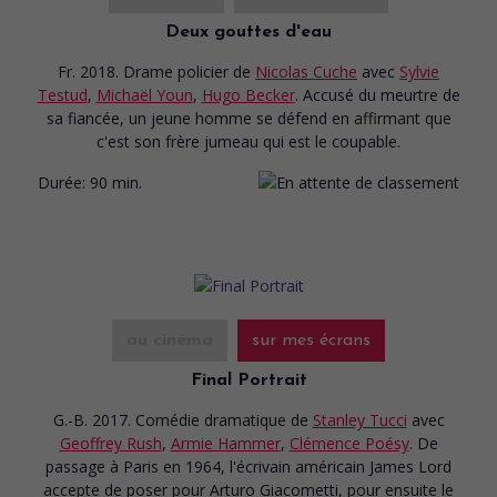
Deux gouttes d'eau
Fr. 2018. Drame policier
de
Nicolas Cuche
avec
Sylvie
Testud
,
Michaël Youn
,
Hugo Becker
. Accusé du meurtre de
sa fiancée, un jeune homme se défend en affirmant que
c'est son frère jumeau qui est le coupable.
Durée:
90 min.
au cinéma
sur mes écrans
Final Portrait
G.-B. 2017. Comédie dramatique
de
Stanley Tucci
avec
Geoffrey Rush
,
Armie Hammer
,
Clémence Poésy
. De
passage à Paris en 1964, l'écrivain américain James Lord
accepte de poser pour Arturo Giacometti, pour ensuite le