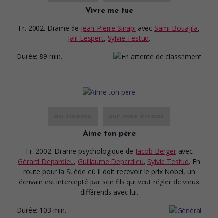
Vivre me tue
Fr. 2002. Drame
de
Jean-Pierre Sinapi
avec
Sami Bouajila
,
Jalil Lespert
,
Sylvie Testud
.
Durée:
89 min.
au cinéma
sur mes écrans
Aime ton père
Fr. 2002. Drame psychologique
de
Jacob Berger
avec
Gérard Depardieu
,
Guillaume Depardieu
,
Sylvie Testud
. En
route pour la Suède où il doit recevoir le prix Nobel, un
écrivain est intercepté par son fils qui veut régler de vieux
différends avec lui.
Durée:
103 min.