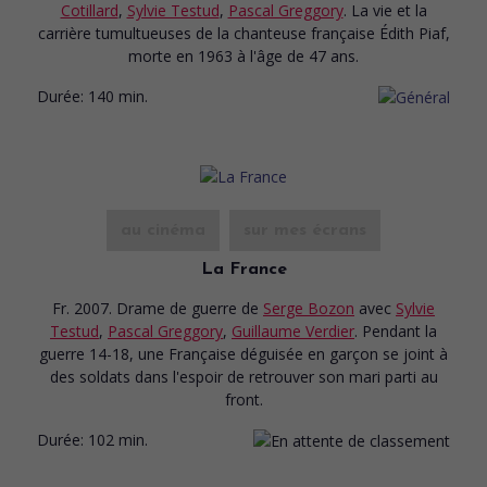
Cotillard
,
Sylvie Testud
,
Pascal Greggory
. La vie et la
carrière tumultueuses de la chanteuse française Édith Piaf,
morte en 1963 à l'âge de 47 ans.
Durée:
140 min.
au cinéma
sur mes écrans
La France
Fr. 2007. Drame de guerre
de
Serge Bozon
avec
Sylvie
Testud
,
Pascal Greggory
,
Guillaume Verdier
. Pendant la
guerre 14-18, une Française déguisée en garçon se joint à
des soldats dans l'espoir de retrouver son mari parti au
front.
Durée:
102 min.