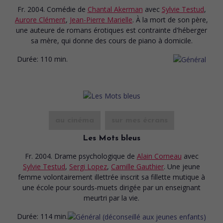
Fr. 2004. Comédie
de
Chantal Akerman
avec
Sylvie Testud
,
Aurore Clément
,
Jean-Pierre Marielle
. À la mort de son père,
une auteure de romans érotiques est contrainte d'héberger
sa mère, qui donne des cours de piano à domicile.
Durée:
110 min.
au cinéma
sur mes écrans
Les Mots bleus
Fr. 2004. Drame psychologique
de
Alain Corneau
avec
Sylvie Testud
,
Sergi Lopez
,
Camille Gauthier
. Une jeune
femme volontairement illettrée inscrit sa fillette mutique à
une école pour sourds-muets dirigée par un enseignant
meurtri par la vie.
Durée:
114 min.