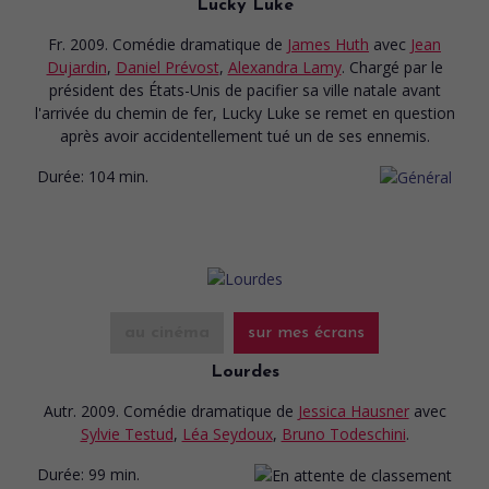
Lucky Luke
Fr. 2009. Comédie dramatique
de
James Huth
avec
Jean
Dujardin
,
Daniel Prévost
,
Alexandra Lamy
. Chargé par le
président des États-Unis de pacifier sa ville natale avant
l'arrivée du chemin de fer, Lucky Luke se remet en question
après avoir accidentellement tué un de ses ennemis.
Durée:
104 min.
au cinéma
sur mes écrans
Lourdes
Autr. 2009. Comédie dramatique
de
Jessica Hausner
avec
Sylvie Testud
,
Léa Seydoux
,
Bruno Todeschini
.
Durée:
99 min.