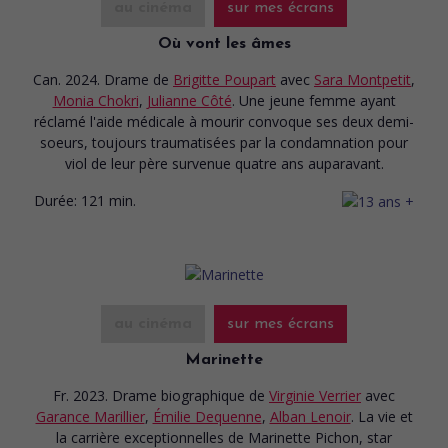
au cinéma
sur mes écrans
Où vont les âmes
Can. 2024. Drame
de
Brigitte Poupart
avec
Sara Montpetit
,
Monia Chokri
,
Julianne Côté
. Une jeune femme ayant
réclamé l'aide médicale à mourir convoque ses deux demi-
soeurs, toujours traumatisées par la condamnation pour
viol de leur père survenue quatre ans auparavant.
Durée:
121 min.
au cinéma
sur mes écrans
Marinette
Fr. 2023. Drame biographique
de
Virginie Verrier
avec
Garance Marillier
,
Émilie Dequenne
,
Alban Lenoir
. La vie et
la carrière exceptionnelles de Marinette Pichon, star