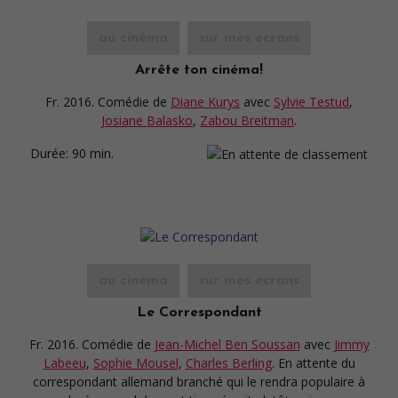
au cinéma
sur mes écrans
Arrête ton cinéma!
Fr. 2016. Comédie
de
Diane Kurys
avec
Sylvie Testud
,
Josiane Balasko
,
Zabou Breitman
.
Durée:
90 min.
au cinéma
sur mes écrans
Le Correspondant
Fr. 2016. Comédie
de
Jean-Michel Ben Soussan
avec
Jimmy
Labeeu
,
Sophie Mousel
,
Charles Berling
. En attente du
correspondant allemand branché qui le rendra populaire à