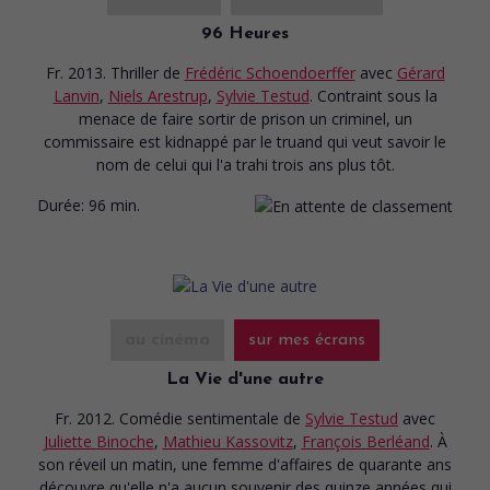
96 Heures
Fr. 2013. Thriller
de
Frédéric Schoendoerffer
avec
Gérard
Lanvin
,
Niels Arestrup
,
Sylvie Testud
. Contraint sous la
menace de faire sortir de prison un criminel, un
commissaire est kidnappé par le truand qui veut savoir le
nom de celui qui l'a trahi trois ans plus tôt.
Durée:
96 min.
au cinéma
sur mes écrans
La Vie d'une autre
Fr. 2012. Comédie sentimentale
de
Sylvie Testud
avec
Juliette Binoche
,
Mathieu Kassovitz
,
François Berléand
. À
son réveil un matin, une femme d'affaires de quarante ans
découvre qu'elle n'a aucun souvenir des quinze années qui