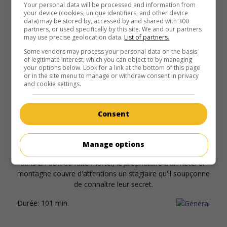
d'empêcher un assaut contre des indépendantistes kanaks
Your personal data will be processed and information from
your device (cookies, unique identifiers, and other device
qui ont pris des gendarmes français en otages.
data) may be stored by, accessed by and shared with 300
partners, or used specifically by this site. We and our partners
Durée:
136 min.
may use precise geolocation data.
List of partners.
Some vendors may process your personal data on the basis
of legitimate interest, which you can object to by managing
your options below. Look for a link at the bottom of this page
or in the site menu to manage or withdraw consent in privacy
and cookie settings.
au cinéma
sur mes écrans
Consent
Avant l'aube
Fr. 2010. Drame
de
Raphaël Jacoulot
avec
Jean-Pierre Bacri
,
Manage options
Vincent Rottiers
,
Ludmila Mikaël
. Son fils ayant été impliqué
dans un délit de fuite mortel, le propriétaire d'un hôtel en
montagne couvre d'attentions un stagiaire qu'il soupçonne
de connaître leur secret.
Durée:
101 min.