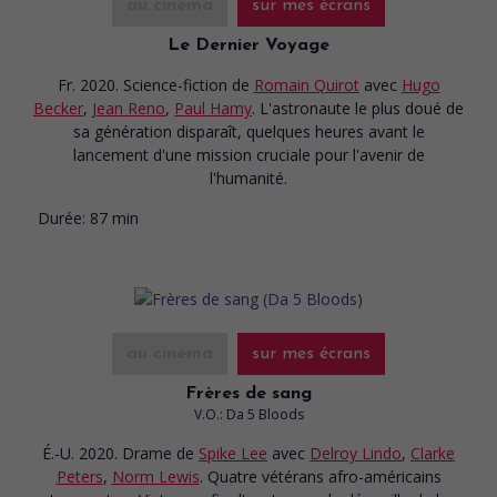
au cinéma
sur mes écrans
Le Dernier Voyage
Fr. 2020. Science-fiction
de
Romain Quirot
avec
Hugo
Becker
,
Jean Reno
,
Paul Hamy
. L'astronaute le plus doué de
sa génération disparaît, quelques heures avant le
lancement d'une mission cruciale pour l'avenir de
l'humanité.
Durée:
87 min
au cinéma
sur mes écrans
Frères de sang
V.O.: Da 5 Bloods
É.-U. 2020. Drame
de
Spike Lee
avec
Delroy Lindo
,
Clarke
Peters
,
Norm Lewis
. Quatre vétérans afro-américains