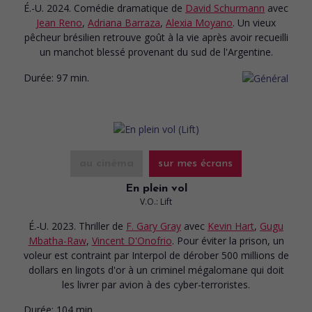
É.-U. 2024. Comédie dramatique
de
David Schurmann
avec
Jean Reno
,
Adriana Barraza
,
Alexia Moyano
. Un vieux
pêcheur brésilien retrouve goût à la vie après avoir recueilli
un manchot blessé provenant du sud de l'Argentine.
Durée:
97 min.
au cinéma
sur mes écrans
En plein vol
V.O.: Lift
É.-U. 2023. Thriller
de
F. Gary Gray
avec
Kevin Hart
,
Gugu
Mbatha-Raw
,
Vincent D'Onofrio
. Pour éviter la prison, un
voleur est contraint par Interpol de dérober 500 millions de
dollars en lingots d'or à un criminel mégalomane qui doit
les livrer par avion à des cyber-terroristes.
Durée:
104 min.