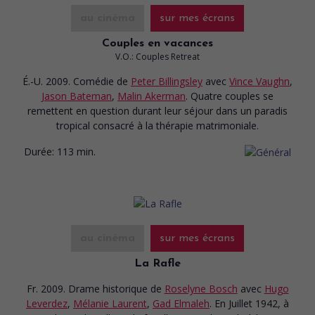
au cinéma
sur mes écrans
Couples en vacances
V.O.: Couples Retreat
É.-U. 2009. Comédie
de
Peter Billingsley
avec
Vince Vaughn
,
Jason Bateman
,
Malin Akerman
. Quatre couples se
remettent en question durant leur séjour dans un paradis
tropical consacré à la thérapie matrimoniale.
Durée:
113 min.
au cinéma
sur mes écrans
La Rafle
Fr. 2009. Drame historique
de
Roselyne Bosch
avec
Hugo
Leverdez
,
Mélanie Laurent
,
Gad Elmaleh
. En Juillet 1942, à