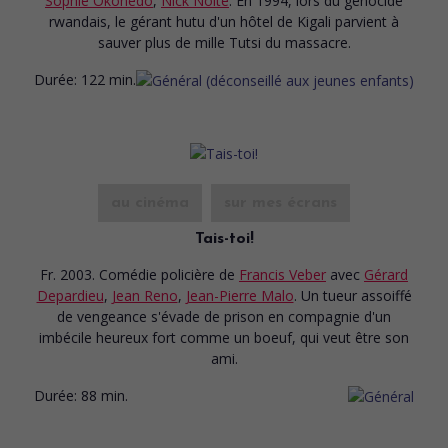
Sophie Okonedo
,
Nick Nolte
. En 1994, lors du génocide
rwandais, le gérant hutu d'un hôtel de Kigali parvient à
sauver plus de mille Tutsi du massacre.
Durée:
122 min.
au cinéma
sur mes écrans
Tais-toi!
Fr. 2003. Comédie policière
de
Francis Veber
avec
Gérard
Depardieu
,
Jean Reno
,
Jean-Pierre Malo
. Un tueur assoiffé
de vengeance s'évade de prison en compagnie d'un
imbécile heureux fort comme un boeuf, qui veut être son
ami.
Durée:
88 min.