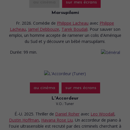
au cinéma
sur mes écrans
Marsupilami
Fr. 2026. Comédie
de
Philippe Lacheau
avec
Philippe
Lacheau
,
Jamel Debbouze
,
Tarek Boudali
. Pour sauver son
emploi, un homme accepte de ramener un colis d'Amérique
du Sud et y découvre un bébé marsupilami.
Durée:
99 min.
au cinéma
sur mes écrans
L'Accordeur
V.O.: Tuner
É.-U. 2025. Thriller
de
Daniel Roher
avec
Leo Woodall
,
Dustin Hoffman
,
Havana Rose Liu
. Un accordeur de piano à
l'ouïe ultrasensible est recruté par des criminels cherchant à