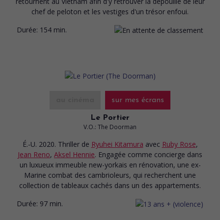
retournent au Vietnam afin d'y retrouver la dépouille de leur
chef de peloton et les vestiges d'un trésor enfoui.
Durée:
154 min.
au cinéma
sur mes écrans
Le Portier
V.O.: The Doorman
É.-U. 2020. Thriller
de
Ryuhei Kitamura
avec
Ruby Rose
,
Jean Reno
,
Aksel Hennie
. Engagée comme concierge dans
un luxueux immeuble new-yorkais en rénovation, une ex-
Marine combat des cambrioleurs, qui recherchent une
collection de tableaux cachés dans un des appartements.
Durée:
97 min.