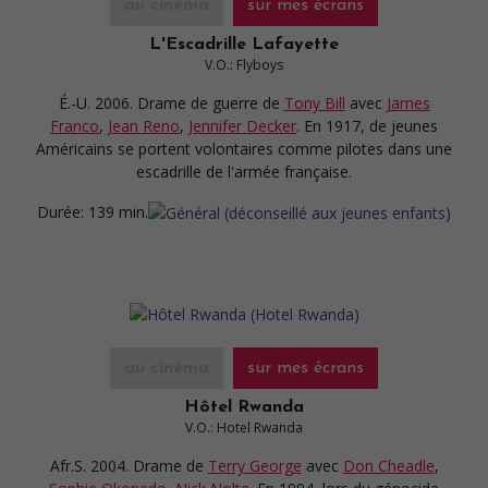
au cinéma
sur mes écrans
L'Escadrille Lafayette
V.O.: Flyboys
É.-U. 2006. Drame de guerre
de
Tony Bill
avec
James
Franco
,
Jean Reno
,
Jennifer Decker
. En 1917, de jeunes
Américains se portent volontaires comme pilotes dans une
escadrille de l'armée française.
Durée:
139 min.
au cinéma
sur mes écrans
Hôtel Rwanda
V.O.: Hotel Rwanda
Afr.S. 2004. Drame
de
Terry George
avec
Don Cheadle
,