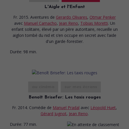
L'Aigle et l'Enfant
Fr. 2015. Aventures
de
Gerardo Olivares
,
Otmar Penker
avec
Manuel Camacho
,
Jean Reno
,
Tobias Moretti
. Un
enfant solitaire, élevé par un père autoritaire, recueille un
aiglon tombé du nid et s’en occupe en secret avec l’aide
d'un garde-forestier.
Durée:
98 min.
au cinéma
sur mes écrans
Benoît Brisefer: Les taxis rouges
Fr. 2014. Comédie
de
Manuel Pradal
avec
Léopold Huet
,
Gérard Jugnot
,
Jean Reno
.
Durée:
77 min.