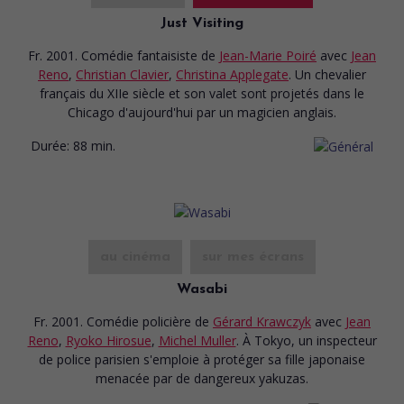
Just Visiting
Fr. 2001. Comédie fantaisiste
de
Jean-Marie Poiré
avec
Jean
Reno
,
Christian Clavier
,
Christina Applegate
. Un chevalier
français du XIIe siècle et son valet sont projetés dans le
Chicago d'aujourd'hui par un magicien anglais.
Durée:
88 min.
au cinéma
sur mes écrans
Wasabi
Fr. 2001. Comédie policière
de
Gérard Krawczyk
avec
Jean
Reno
,
Ryoko Hirosue
,
Michel Muller
. À Tokyo, un inspecteur
de police parisien s'emploie à protéger sa fille japonaise
menacée par de dangereux yakuzas.