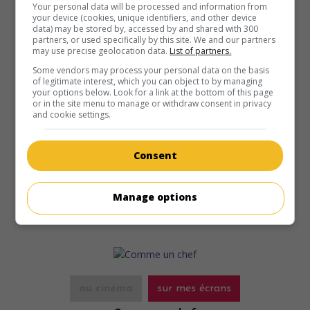
Your personal data will be processed and information from
your device (cookies, unique identifiers, and other device
data) may be stored by, accessed by and shared with 300
partners, or used specifically by this site. We and our partners
may use precise geolocation data.
List of partners.
Some vendors may process your personal data on the basis
of legitimate interest, which you can object to by managing
au cinéma
sur mes écrans
your options below. Look for a link at the bottom of this page
or in the site menu to manage or withdraw consent in privacy
Les Seigneurs
and cookie settings.
Fr. 2012. Comédie
de
Olivier Dahan
avec
José Garcia
,
Gad
Elmaleh
,
Franck Dubosc
. Contraint d'entraîner une équipe
Consent
de foot bretonne, un joueur étoile déchu fait appel à ses
ex-coéquipiers afin d'en rehausser le niveau.
Manage options
Durée:
97 min.
au cinéma
sur mes écrans