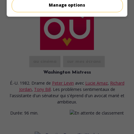
Manage options
au cinéma
sur mes écrans
Washington Mistress
É.-U. 1982. Drame
de
Peter Levin
avec
Lucie Arnaz
,
Richard
Jordan
,
Tony Bill
. Les problèmes sentimentaux de
l'assistante d'un sénateur qui s'éprend d'un avocat marié et
ambitieux.
Durée:
96 min.