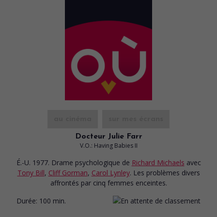
au cinéma
sur mes écrans
Docteur Julie Farr
V.O.: Having Babies II
É.-U. 1977. Drame psychologique
de
Richard Michaels
avec
Tony Bill
,
Cliff Gorman
,
Carol Lynley
. Les problèmes divers
affrontés par cinq femmes enceintes.
Durée:
100 min.