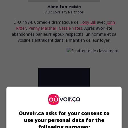
Aime ton voisin
V.O.: Love Thy Neighbor
É.-U. 1984. Comédie dramatique
de
Tony Bill
avec
John
Ritter
,
Penny Marshall
,
Cassie Yates
. Après avoir été
abandonnés par leurs époux respectifs, un homme et sa
voisine s'entraident dans le maintien de leur foyer.
Ouvoir.ca asks for your consent to
use your personal data for the
following purposes: