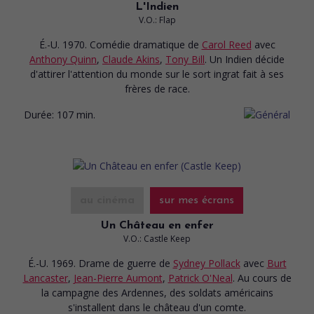
L'Indien
V.O.: Flap
É.-U. 1970. Comédie dramatique
de
Carol Reed
avec
Anthony Quinn
,
Claude Akins
,
Tony Bill
. Un Indien décide
d'attirer l'attention du monde sur le sort ingrat fait à ses
frères de race.
Durée:
107 min.
au cinéma
sur mes écrans
Un Château en enfer
V.O.: Castle Keep
É.-U. 1969. Drame de guerre
de
Sydney Pollack
avec
Burt
Lancaster
,
Jean-Pierre Aumont
,
Patrick O'Neal
. Au cours de
la campagne des Ardennes, des soldats américains
s'installent dans le château d'un comte.