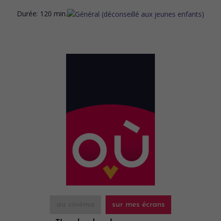
Durée:
120 min.
au cinéma
sur mes écrans