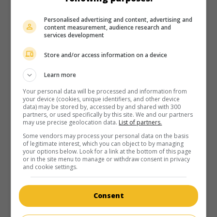
Personalised advertising and content, advertising and
content measurement, audience research and
services development
au cinéma
sur mes écrans
Store and/or access information on a device
Running Out
Learn more
É.-U. 1983. Drame psychologique
de
Robert Day
avec
Deborah Raffin
,
Ari Meyers
,
Tony Bill
. Une femme qui a
Your personal data will be processed and information from
your device (cookies, unique identifiers, and other device
quitté son foyer cherche à reprendre contact avec sa fille
data) may be stored by, accessed by and shared with 300
quelques années plus tard.
partners, or used specifically by this site. We and our partners
may use precise geolocation data.
List of partners.
Durée:
100 min.
Some vendors may process your personal data on the basis
of legitimate interest, which you can object to by managing
your options below. Look for a link at the bottom of this page
or in the site menu to manage or withdraw consent in privacy
and cookie settings.
Consent