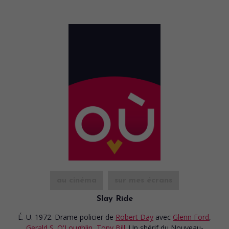
au cinéma
sur mes écrans
Slay Ride
É.-U. 1972. Drame policier
de
Robert Day
avec
Glenn Ford
,
Gerald S. O'Loughlin
,
Tony Bill
. Un shérif du Nouveau-