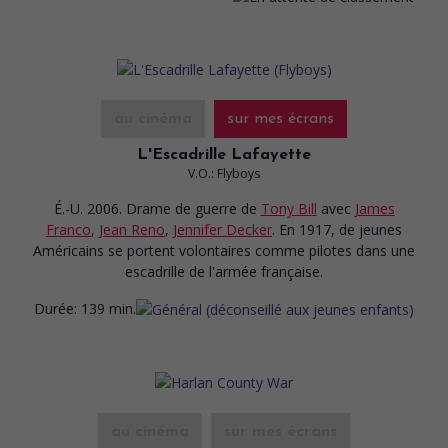
au cinéma
sur mes écrans
L'Escadrille Lafayette
V.O.: Flyboys
É.-U. 2006. Drame de guerre
de
Tony Bill
avec
James
Franco
,
Jean Reno
,
Jennifer Decker
. En 1917, de jeunes
Américains se portent volontaires comme pilotes dans une
escadrille de l'armée française.
Durée:
139 min.
au cinéma
sur mes écrans