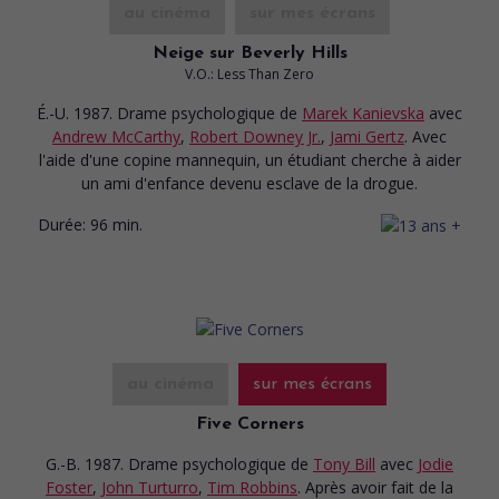
au cinéma
sur mes écrans
Neige sur Beverly Hills
V.O.: Less Than Zero
É.-U. 1987. Drame psychologique
de
Marek Kanievska
avec
Andrew McCarthy
,
Robert Downey Jr.
,
Jami Gertz
. Avec
l'aide d'une copine mannequin, un étudiant cherche à aider
un ami d'enfance devenu esclave de la drogue.
Durée:
96 min.
au cinéma
sur mes écrans
Five Corners
G.-B. 1987. Drame psychologique
de
Tony Bill
avec
Jodie
Foster
,
John Turturro
,
Tim Robbins
. Après avoir fait de la