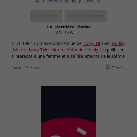
au cinéma
sur mes écrans
La Dernière Danse
V.O.: Six Weeks
É.-U. 1982. Comédie dramatique
de
Tony Bill
avec
Dudley
Moore
,
Mary Tyler Moore
,
Katherine Healy
. Un politicien
s'intéresse à une femme et à sa fille atteinte de leucémie.
Durée:
107 min.