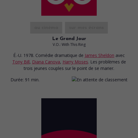
au cinéma
sur mes écrans
Le Grand Jour
V.O.: With This Ring
É.-U. 1978. Comédie dramatique
de
James Sheldon
avec
Tony Bill
,
Diana Canova
,
Harry Moses
. Les problèmes de
trois jeunes couples sur le point de se marier.
Durée:
91 min.