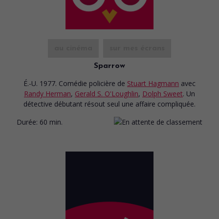
au cinéma
sur mes écrans
Sparrow
É.-U. 1977. Comédie policière
de
Stuart Hagmann
avec
Randy Herman
,
Gerald S. O'Loughlin
,
Dolph Sweet
. Un
détective débutant résout seul une affaire compliquée.
Durée:
60 min.