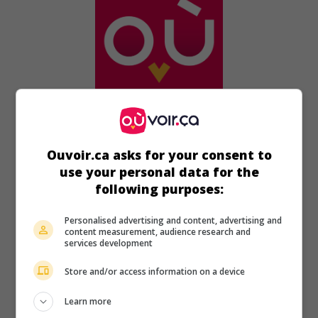
au cinéma
sur mes écrans
Slay Ride
Ouvoir.ca asks for your consent to
use your personal data for the
É.-U. 1972. Drame policier
de
Robert Day
avec
Glenn Ford
,
Gerald S. O'Loughlin
,
Tony Bill
. Un shérif du Nouveau-
following purposes:
Mexique recherche un meurtrier venu de l'Est.
Personalised advertising and content, advertising and
Durée:
120 min.
content measurement, audience research and
services development
Store and/or access information on a device
Learn more