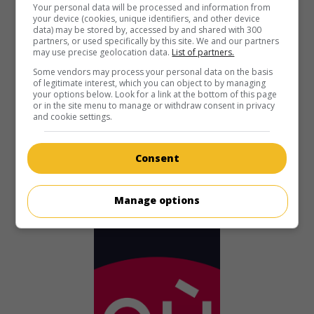
Your personal data will be processed and information from
au cinéma
sur mes écrans
your device (cookies, unique identifiers, and other device
data) may be stored by, accessed by and shared with 300
L'Organisation
partners, or used specifically by this site. We and our partners
V.O.: The Organization
may use precise geolocation data.
List of partners.
É.-U. 1971. Drame policier
de
Don Medford
avec
Sidney
Some vendors may process your personal data on the basis
of legitimate interest, which you can object to by managing
Poitier
,
Gerald S. O'Loughlin
,
Sheree North
. Aidé par un
your options below. Look for a link at the bottom of this page
groupe clandestin, un officier de police enquête sur le
or in the site menu to manage or withdraw consent in privacy
meurtre d'un trafiquant de drogue.
and cookie settings.
Durée:
105 min.
Consent
Manage options