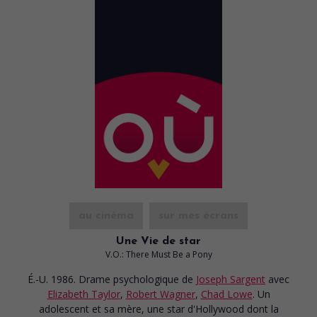
au cinéma
sur mes écrans
Une Vie de star
V.O.: There Must Be a Pony
É.-U. 1986. Drame psychologique
de
Joseph Sargent
avec
Elizabeth Taylor
,
Robert Wagner
,
Chad Lowe
. Un
adolescent et sa mère, une star d'Hollywood dont la