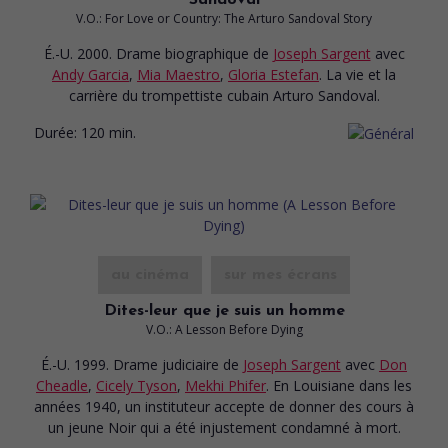
Sandoval
V.O.: For Love or Country: The Arturo Sandoval Story
É.-U. 2000. Drame biographique
de
Joseph Sargent
avec
Andy Garcia
,
Mia Maestro
,
Gloria Estefan
. La vie et la
carrière du trompettiste cubain Arturo Sandoval.
Durée:
120 min.
au cinéma
sur mes écrans
Dites-leur que je suis un homme
V.O.: A Lesson Before Dying
É.-U. 1999. Drame judiciaire
de
Joseph Sargent
avec
Don
Cheadle
,
Cicely Tyson
,
Mekhi Phifer
. En Louisiane dans les
années 1940, un instituteur accepte de donner des cours à
un jeune Noir qui a été injustement condamné à mort.