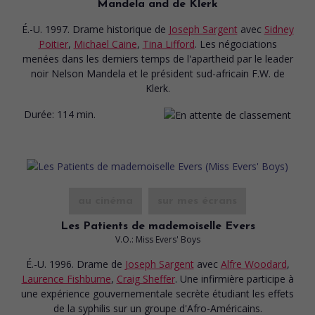
Mandela and de Klerk
É.-U. 1997. Drame historique
de
Joseph Sargent
avec
Sidney
Poitier
,
Michael Caine
,
Tina Lifford
. Les négociations
menées dans les derniers temps de l'apartheid par le leader
noir Nelson Mandela et le président sud-africain F.W. de
Klerk.
Durée:
114 min.
au cinéma
sur mes écrans
Les Patients de mademoiselle Evers
V.O.: Miss Evers' Boys
É.-U. 1996. Drame
de
Joseph Sargent
avec
Alfre Woodard
,
Laurence Fishburne
,
Craig Sheffer
. Une infirmière participe à
une expérience gouvernementale secrète étudiant les effets
de la syphilis sur un groupe d'Afro-Américains.