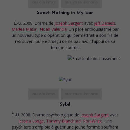
au cinéma
sur mes écrans
Sweet Nothing in My Ear
É.-U. 2008. Drame
de
Joseph Sargent
avec
Jeff Daniels
,
Marlee Matlin
,
Noah Valencia
. Un père enthousiasmé par
un nouveau type d'opération qui permettrait à son fils de
retrouver l'ouïe est déçu de ne pas avoir l'appui de sa
femme sourde.
au cinéma
sur mes écrans
Sybil
É.-U. 2008. Drame psychologique
de
Joseph Sargent
avec
Jessica Lange
,
Tammy Blanchard
,
Ron White
. Une
psychiatre s'emploie à guérir une jeune femme souffrant