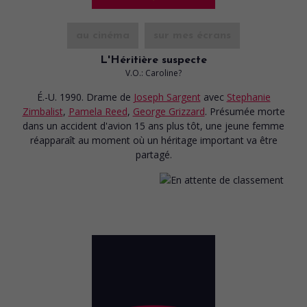
au cinéma
sur mes écrans
L'Héritière suspecte
V.O.: Caroline?
É.-U. 1990. Drame
de
Joseph Sargent
avec
Stephanie
Zimbalist
,
Pamela Reed
,
George Grizzard
. Présumée morte
dans un accident d'avion 15 ans plus tôt, une jeune femme
réapparaît au moment où un héritage important va être
partagé.