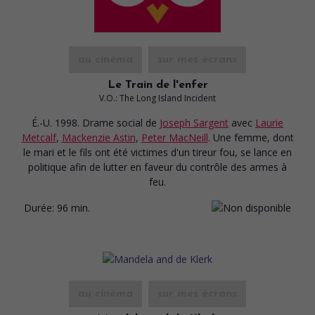
au cinéma
sur mes écrans
Le Train de l'enfer
V.O.: The Long Island Incident
É.-U. 1998. Drame social
de
Joseph Sargent
avec
Laurie
Metcalf
,
Mackenzie Astin
,
Peter MacNeill
. Une femme, dont
le mari et le fils ont été victimes d'un tireur fou, se lance en
politique afin de lutter en faveur du contrôle des armes à
feu.
Durée:
96 min.
au cinéma
sur mes écrans