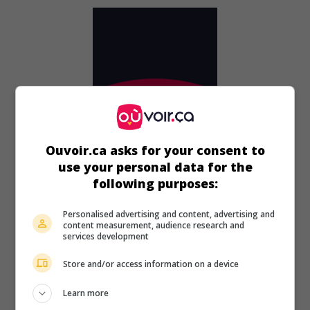
Ouvoir.ca asks for your consent to
use your personal data for the
following purposes:
Personalised advertising and content, advertising and
au cinéma
sur mes écrans
content measurement, audience research and
services development
World War II: When Lions Roared
Store and/or access information on a device
É.-U. 1994. Drame historique
de
Joseph Sargent
avec
Bob
Hoskins
,
John Lithgow
,
Michael Caine
. Portrait de
Learn more
Roosevelt, Churchill et Staline durant les heures les plus