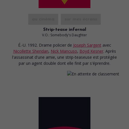
au cinéma
sur mes écrans
Strip-tease infernal
V.O.: Somebody's Daughter
É.-U. 1992. Drame policier
de
Joseph Sargent
avec
Nicollette Sheridan
,
Nick Mancuso
,
Boyd Kesner
. Après
l'assassinat d'une amie, une strip-teaseuse est protégée
par un agent double dont elle finit par s'éprendre.