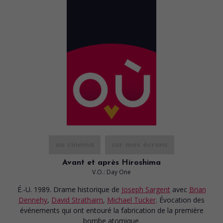
au cinéma
sur mes écrans
Avant et après Hiroshima
V.O.: Day One
É.-U. 1989. Drame historique
de
Joseph Sargent
avec
Brian
Dennehy
,
David Strathairn
,
Michael Tucker
. Évocation des
événements qui ont entouré la fabrication de la première
bombe atomique.