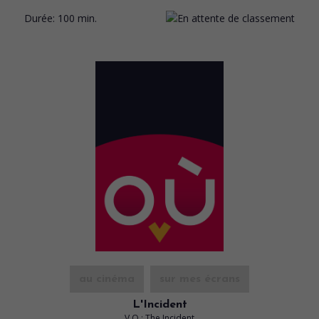
Durée:
100 min.
au cinéma
sur mes écrans
L'Incident
V.O.: The Incident