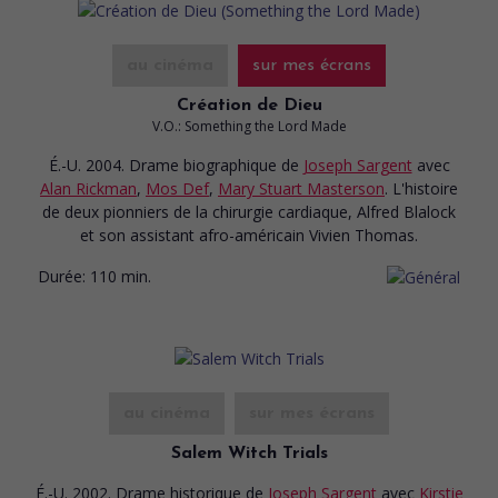
au cinéma
sur mes écrans
Création de Dieu
V.O.: Something the Lord Made
É.-U. 2004. Drame biographique
de
Joseph Sargent
avec
Alan Rickman
,
Mos Def
,
Mary Stuart Masterson
. L'histoire
de deux pionniers de la chirurgie cardiaque, Alfred Blalock
et son assistant afro-américain Vivien Thomas.
Durée:
110 min.
au cinéma
sur mes écrans
Salem Witch Trials
É.-U. 2002. Drame historique
de
Joseph Sargent
avec
Kirstie