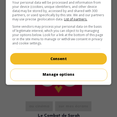
sombres de la Seconde Guerre mondiale.
Your personal data will be processed and information from
your device (cookies, unique identifiers, and other device
Durée:
194 min.
data) may be stored by, accessed by and shared with 300
partners, or used specifically by this site. We and our partners
may use precise geolocation data.
List of partners.
Some vendors may process your personal data on the basis
of legitimate interest, which you can object to by managing
your options below. Look for a link at the bottom of this page
or in the site menu to manage or withdraw consent in privacy
and cookie settings.
Consent
Manage options
au cinéma
sur mes écrans
Le Combat de Sarah