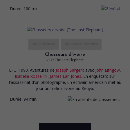
Durée:
100 min.
au cinéma
sur mes écrans
Chasseurs d'ivoire
V.O.: The Last Elephant
É.-U. 1990. Aventures
de
Joseph Sargent
avec
John Lithgow
,
Isabella Rossellini
,
James Earl Jones
. En enquêtant sur
l'assassinat d'un photographe, un écrivain américain met au
jour un trafic d'ivoire au Kenya.
Durée:
94 min.