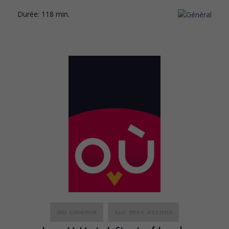
Durée:
118 min.
au cinéma
sur mes écrans