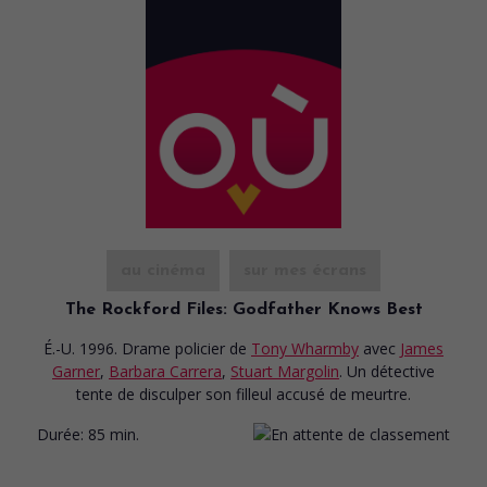
au cinéma
sur mes écrans
The Rockford Files: Godfather Knows Best
É.-U. 1996. Drame policier
de
Tony Wharmby
avec
James
Garner
,
Barbara Carrera
,
Stuart Margolin
. Un détective
tente de disculper son filleul accusé de meurtre.
Durée:
85 min.