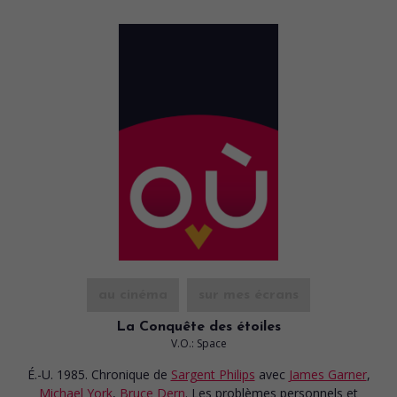
au cinéma
sur mes écrans
La Conquête des étoiles
V.O.: Space
É.-U. 1985. Chronique
de
Sargent Philips
avec
James Garner
,
Michael York
,
Bruce Dern
. Les problèmes personnels et