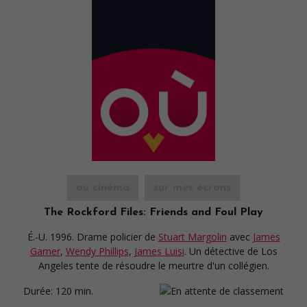
au cinéma
sur mes écrans
The Rockford Files: Friends and Foul Play
É.-U. 1996. Drame policier
de
Stuart Margolin
avec
James
Garner
,
Wendy Phillips
,
James Luisi
. Un détective de Los
Angeles tente de résoudre le meurtre d'un collégien.
Durée:
120 min.