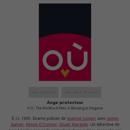
au cinéma
sur mes écrans
Ange protecteur
V.O.: The Rockford Files: A Blessing in Disguise
É.-U. 1995. Drame policier
de
Jeannot Szwarc
avec
James
Garner
,
Renee O'Connor
,
Stuart Margolin
. Un détective de