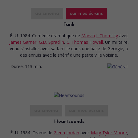
au cinéma
sur mes écrans
Tank
É.-U. 1984. Comédie dramatique
de
Marvin J. Chomsky
avec
James Garner
,
G.D. Spradlin
,
C. Thomas Howell
. Un militaire,
venu s'installer avec sa famille dans une base de Georgie, a
des ennuis avec le shérif d'une petite ville voisine.
Durée:
113 min.
au cinéma
sur mes écrans
Heartsounds
É.-U. 1984. Drame
de
Glenn Jordan
avec
Mary Tyler Moore
,