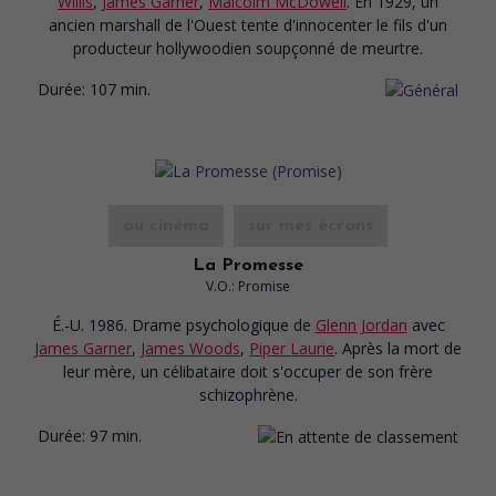
Willis
,
James Garner
,
Malcolm McDowell
. En 1929, un
ancien marshall de l'Ouest tente d'innocenter le fils d'un
producteur hollywoodien soupçonné de meurtre.
Durée:
107 min.
au cinéma
sur mes écrans
La Promesse
V.O.: Promise
É.-U. 1986. Drame psychologique
de
Glenn Jordan
avec
James Garner
,
James Woods
,
Piper Laurie
. Après la mort de
leur mère, un célibataire doit s'occuper de son frère
schizophrène.
Durée:
97 min.