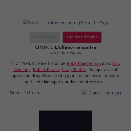
au cinéma
sur mes écrans
O.V.N.I.: L'ultime rencontre
V.O.: Fire in the Sky
É.-U. 1993. Science-fiction
de
Robert Lieberman
avec
D.B.
Sweeney
,
Robert Patrick
,
Craig Sheffer
. Réapparaissant
après une disparition de cinq jours, un bûcheron soutient
qu'il a été kidnappé par des extraterrestres.
Durée:
111 min.