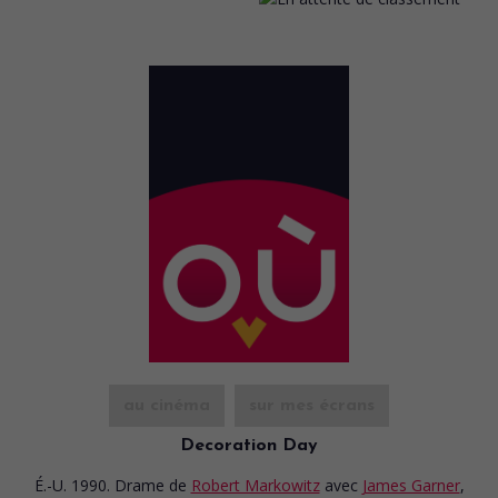
au cinéma
sur mes écrans
Decoration Day
É.-U. 1990. Drame
de
Robert Markowitz
avec
James Garner
,