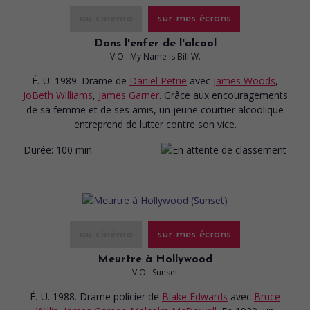
au cinéma
sur mes écrans
Dans l'enfer de l'alcool
V.O.: My Name Is Bill W.
É.-U. 1989. Drame
de
Daniel Petrie
avec
James Woods
,
JoBeth Williams
,
James Garner
. Grâce aux encouragements
de sa femme et de ses amis, un jeune courtier alcoolique
entreprend de lutter contre son vice.
Durée:
100 min.
au cinéma
sur mes écrans
Meurtre à Hollywood
V.O.: Sunset
É.-U. 1988. Drame policier
de
Blake Edwards
avec
Bruce