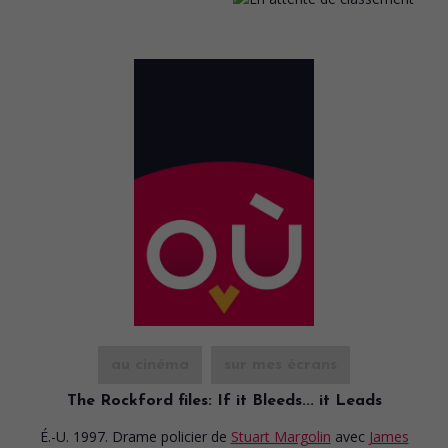
au cinéma
sur mes écrans
The Rockford files: If it Bleeds... it Leads
É.-U. 1997. Drame policier
de
Stuart Margolin
avec
James