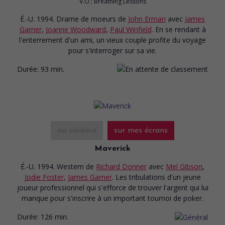
V.O.: Breathing Lessons
É.-U. 1994. Drame de moeurs
de
John Erman
avec
James
Garner
,
Joanne Woodward
,
Paul Winfield
. En se rendant à
l'enterrement d'un ami, un vieux couple profite du voyage
pour s'interroger sur sa vie.
Durée:
93 min.
au cinéma
sur mes écrans
Maverick
É.-U. 1994. Western
de
Richard Donner
avec
Mel Gibson
,
Jodie Foster
,
James Garner
. Les tribulations d'un jeune
joueur professionnel qui s'efforce de trouver l'argent qui lui
manque pour s'inscrire à un important tournoi de poker.
Durée:
126 min.