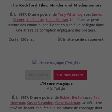
The Rockford Files: Murder and Misdemeanors
É.-U. 1997. Drame policier
de
Tony Wharmby
avec
James
Garner
,
Joe Santos
,
Isabel Glasser
. Un détective privé
s'attire des ennuis quand il vient en aide à un collègue dans
une affaire de corruption impliquant des policiers.
Durée:
120 min.
au cinéma
sur mes écrans
L'Heure magique
V.O.: Twilight
É.-U. 1997. Drame policier
de
Robert Benton
avec
Paul
Newman
,
Susan Sarandon
,
Gene Hackman
. Un détective
privé vieillissant enquête sur une affaire de chantage dont