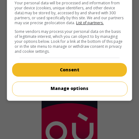
Your personal data will be processed and information from
your device (cookies, unique identifiers, and other device
The Rockford Files: Punishment and Crime
data) may be stored by, accessed by and shared with 300
partners, or used specifically by this site. We and our partners
É.-U. 1995. Drame policier
de
David Chase
avec
James
may use precise geolocation data.
List of partners.
Garner
,
Kathryn Harrold
,
Joe Santos
. Alors qu'il travaille
Some vendors may process your personal data on the basis
pour le cousin d'une ancienne petite amie, un détective a
of legitimate interest, which you can object to by managing
des problèmes avec la mafia russe.
your options below. Look for a link at the bottom of this page
or in the site menu to manage or withdraw consent in privacy
and cookie settings.
Durée:
120 min.
Consent
Manage options