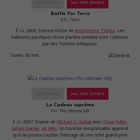
au cinéma
sur mes écrans
Battle For Terra
V.O.: Terra
É.-U. 2008. Science-fiction
de
Aristomenis Tsirbas
. Les
habitants pacifiques d'une planète lontaine sont colonisés
par des Terriens belliqueux.
Durée:
85 min.
au cinéma
sur mes écrans
Le Cadeau suprême
V.O.: The Ultimate Gift
É.-U. 2007. Drame
de
Michael O. Sajbel
avec
Drew Fuller
,
James Garner
,
Ali Hillis
. Un homme irresponsable apprend
qu'il ne pourra toucher l'héritage de son riche grand-père