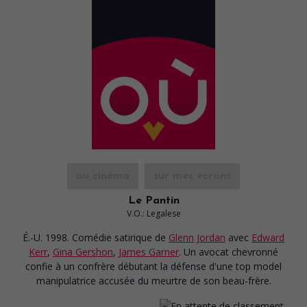
au cinéma
sur mes écrans
Le Pantin
V.O.: Legalese
É.-U. 1998. Comédie satirique
de
Glenn Jordan
avec
Edward
Kerr
,
Gina Gershon
,
James Garner
. Un avocat chevronné
confie à un confrère débutant la défense d'une top model
manipulatrice accusée du meurtre de son beau-frère.