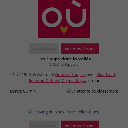
au cinéma
sur mes écrans
Les Loups dans la vallée
V.O.: The Big Land
É.-U. 1956. Western
de
Gordon Douglas
avec
Alan Ladd
,
Edmond O'Brien
,
Virginia Mayo
. erreur
Durée:
89 min.
au cinéma
sur mes écrans