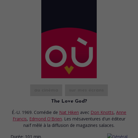
au cinéma
sur mes écrans
The Love God?
É.-U. 1969. Comédie
de
Nat Hiken
avec
Don Knotts
,
Anne
Francis
,
Edmond O'Brien
. Les mésaventures d'un éditeur
naïf mêlé à la diffusion de magazines salaces.
Durée:
101 min.