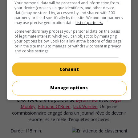
Your personal data will be processed and information from
your device (cookies, unique identifiers, and other device
data) may be stored by, accessed by and shared with 300
partners, or used specifically by this site. We and our partners
may use precise geolocation data.
List of partners.
Some vendors may process your personal data on the basis
of legitimate interest, which you can object to by managing
your options below. Look for a link at the bottom of this page
or in the site menu to manage or withdraw consent in privacy
and cookie settings.
Consent
au cinéma
sur mes écrans
Les Extraordinaires Aventures de Gallegher
Manage options
V.O.: Gallegher
É.-U. 1964. Drame policier
de
Byron Paul
avec
Roger
Mobley
,
Edmond O'Brien
,
Jack Warden
. Un jeune
commissionnaire engagé dans un journal rêve de devenir
reporter et se mêle d'enquêtes policières.
Durée:
115 min.