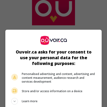
au cinéma
sur mes écrans
Rio Conchos
Ouvoir.ca asks for your consent to
É.-U. 1964. Western
de
Gordon Douglas
avec
Stuart
Whitman
,
Richard Boone
,
Tony Franciosa
. Un officier de
use your personal data for the
cavalerie est chargé de retrouver des criminels qui ont volé
following purposes:
une cargaison d'armes.
Personalised advertising and content, advertising and
Durée:
107 min.
content measurement, audience research and
services development
Store and/or access information on a device
Learn more