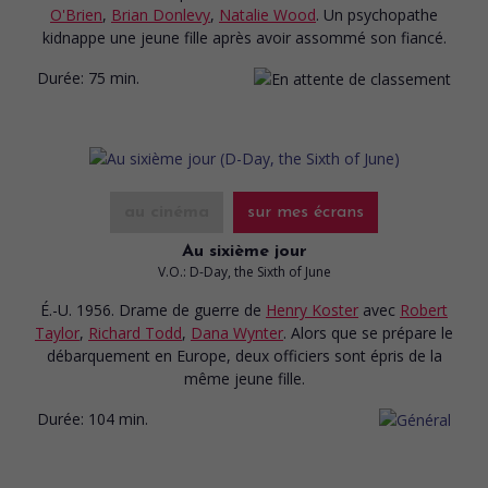
O'Brien
,
Brian Donlevy
,
Natalie Wood
. Un psychopathe
kidnappe une jeune fille après avoir assommé son fiancé.
Durée:
75 min.
au cinéma
sur mes écrans
Au sixième jour
V.O.: D-Day, the Sixth of June
É.-U. 1956. Drame de guerre
de
Henry Koster
avec
Robert
Taylor
,
Richard Todd
,
Dana Wynter
. Alors que se prépare le
débarquement en Europe, deux officiers sont épris de la
même jeune fille.
Durée:
104 min.