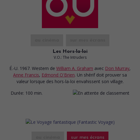
au cinéma
sur mes écrans
Les Hors-la-loi
V.O.: The Intruders
É.-U. 1967. Western
de
William A. Graham
avec
Don Murray
,
Anne Francis
,
Edmond O'Brien
. Un shérif doit prouver sa
valeur lorsque des hors-la-loi envahissent son village.
Durée:
100 min.
au cinéma
sur mes écrans