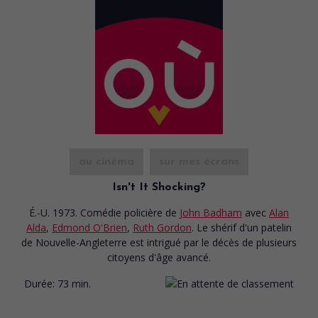
au cinéma
sur mes écrans
Isn't It Shocking?
É.-U. 1973. Comédie policière
de
John Badham
avec
Alan
Alda
,
Edmond O'Brien
,
Ruth Gordon
. Le shérif d'un patelin
de Nouvelle-Angleterre est intrigué par le décès de plusieurs
citoyens d'âge avancé.
Durée:
73 min.