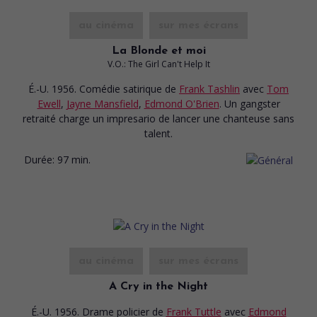
au cinéma
sur mes écrans
La Blonde et moi
V.O.: The Girl Can't Help It
É.-U. 1956. Comédie satirique
de
Frank Tashlin
avec
Tom
Ewell
,
Jayne Mansfield
,
Edmond O'Brien
. Un gangster
retraité charge un impresario de lancer une chanteuse sans
talent.
Durée:
97 min.
au cinéma
sur mes écrans
A Cry in the Night
É.-U. 1956. Drame policier
de
Frank Tuttle
avec
Edmond