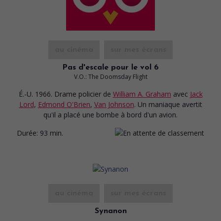
au cinéma
sur mes écrans
Pas d'escale pour le vol 6
V.O.: The Doomsday Flight
É.-U. 1966. Drame policier
de
William A. Graham
avec
Jack
Lord
,
Edmond O'Brien
,
Van Johnson
. Un maniaque avertit
qu'il a placé une bombe à bord d'un avion.
Durée:
93 min.
au cinéma
sur mes écrans
Synanon