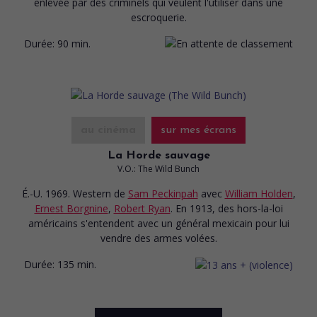
enlevée par des criminels qui veulent l'utiliser dans une
escroquerie.
Durée:
90 min.
au cinéma
sur mes écrans
La Horde sauvage
V.O.: The Wild Bunch
É.-U. 1969. Western
de
Sam Peckinpah
avec
William Holden
,
Ernest Borgnine
,
Robert Ryan
. En 1913, des hors-la-loi
américains s'entendent avec un général mexicain pour lui
vendre des armes volées.
Durée:
135 min.