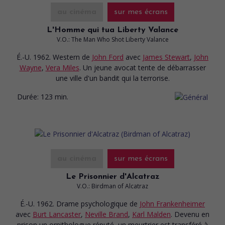
au cinéma
sur mes écrans
L'Homme qui tua Liberty Valance
V.O.: The Man Who Shot Liberty Valance
É.-U. 1962. Western
de
John Ford
avec
James Stewart
,
John
Wayne
,
Vera Miles
. Un jeune avocat tente de débarrasser
une ville d'un bandit qui la terrorise.
Durée:
123 min.
au cinéma
sur mes écrans
Le Prisonnier d'Alcatraz
V.O.: Birdman of Alcatraz
É.-U. 1962. Drame psychologique
de
John Frankenheimer
avec
Burt Lancaster
,
Neville Brand
,
Karl Malden
. Devenu en
prison un ornithologue réputé, un meurtrier est transféré à