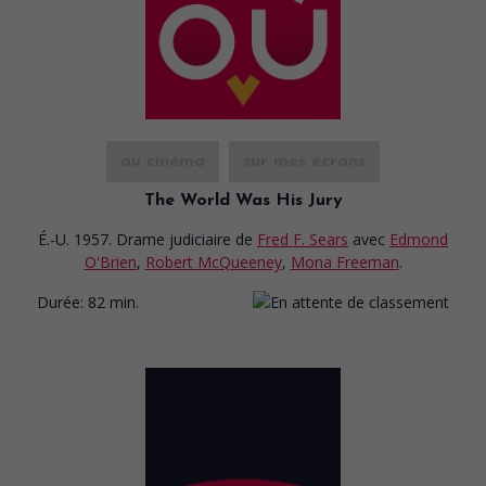
au cinéma
sur mes écrans
The World Was His Jury
É.-U. 1957. Drame judiciaire
de
Fred F. Sears
avec
Edmond
O'Brien
,
Robert McQueeney
,
Mona Freeman
.
Durée:
82 min.