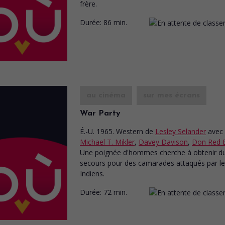
frère.
Durée:
86 min.
au cinéma
sur mes écrans
War Party
É.-U. 1965. Western
de
Lesley Selander
avec
Michael T. Mikler
,
Davey Davison
,
Don Red 
Une poignée d'hommes cherche à obtenir d
secours pour des camarades attaqués par l
Indiens.
Durée:
72 min.