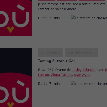
jeune femme est accusée à tort du meurtre
l'amant de sa belle-mère.
Durée:
71 min.
au cinéma
sur mes écrans
Taming Sutton's Gal
É.-U. 1957. Drame
de
Lesley Selander
avec
J
Lupton
,
Gloria Talbott
,
May Wynn
.
Durée:
71 min.