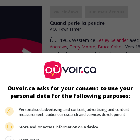
au cinéma
sur mes écrans
Quand parle la poudre
V.O.: Town Tamer
É.-U. 1965. Western
de
Lesley Selander
avec
Andrews
,
Terry Moore
,
Bruce Cabot
. Vers 1
ex-shérif venge la mort de sa femme tout e
rétablissant l'ordre dans une ville sous la co
d'un hors-la-loi.
Durée:
89 min.
Ouvoir.ca asks for your consent to use your
personal data for the following purposes:
au cinéma
sur mes écrans
Personalised advertising and content, advertising and content
measurement, audience research and services development
Convict Stage
Store and/or access information on a device
É.-U. 1965. Western
de
Lesley Selander
avec
Lauter
,
Don Red Barry
,
Hanna Landy
. Un shé