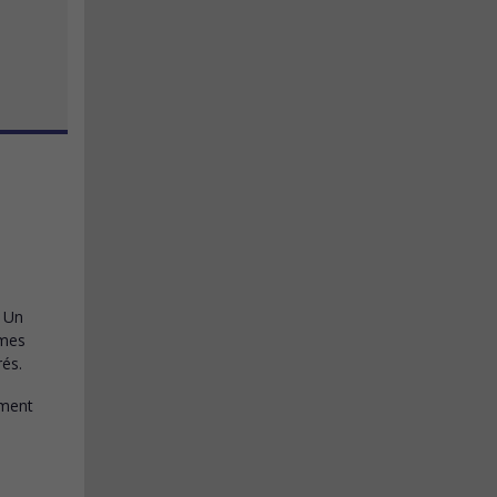
. Un
rmes
rés.