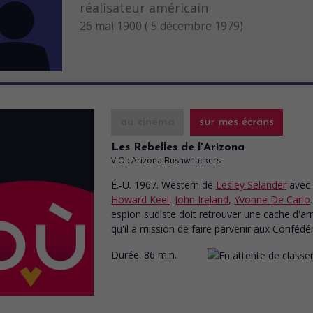
réalisateur américain
26 mai 1900 ( 5 décembre 1979)
au cinéma
sur mes écrans
Les Rebelles de l'Arizona
V.O.: Arizona Bushwhackers
É.-U. 1967. Western
de
Lesley Selander
avec
Howard Keel
,
John Ireland
,
Yvonne De Carlo
espion sudiste doit retrouver une cache d'a
qu'il a mission de faire parvenir aux Confédé
Durée:
86 min.