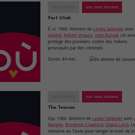
au cinéma
sur mes écrans
Fort Utah
É.-U. 1966. Western
de
Lesley Selander
avec
Ireland
,
Robert Strauss
,
John Russell
. Un ave
protège des pionniers contre des Indiens
provoqués par des criminels.
Durée:
84 min.
au cinéma
sur mes écrans
The Texican
Esp. 1966. Western
de
Lesley Selander
avec
Murphy
,
Broderick Crawford
,
Diana Lorys
. U
retourne au Texas pour venger la mort de s