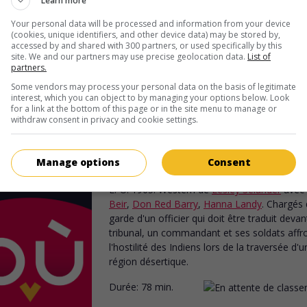
Learn more
conduit deux hors-la-loi au chef-lieu où ils d
subir leur procès.
Your personal data will be processed and information from your device
(cookies, unique identifiers, and other device data) may be stored by,
Durée:
71 min.
accessed by and shared with 300 partners, or used specifically by this
site. We and our partners may use precise geolocation data.
List of
partners.
Some vendors may process your personal data on the basis of legitimate
interest, which you can object to by managing your options below. Look
for a link at the bottom of this page or in the site menu to manage or
withdraw consent in privacy and cookie settings.
au cinéma
sur mes écrans
Manage options
Consent
Fort Courageous
É.-U. 1965. Western
de
Lesley Selander
avec
Beir
,
Don Red Barry
,
Hanna Landy
. Chargés 
garde d'un officier qui doit être traduit devan
tribunal, un commandant et ses soldats affr
l'hostilité des Indiens lors de la traversée d'u
région désertique.
Durée:
78 min.