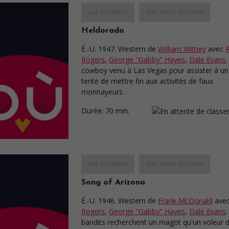
au cinéma
sur mes écrans
Heldorado
É.-U. 1947. Western
de
William Witney
avec
Rogers
,
George "Gabby" Hayes
,
Dale Evans
cowboy venu à Las Vegas pour assister à u
tente de mettre fin aux activités de faux
monnayeurs.
Durée:
70 min.
au cinéma
sur mes écrans
Song of Arizona
É.-U. 1946. Western
de
Frank McDonald
ave
Rogers
,
George "Gabby" Hayes
,
Dale Evans
bandits recherchent un magot qu'un voleur 