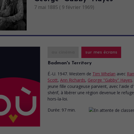
7 mai 1885 ( 9 février 1969)
au cinéma
sur mes écrans
Badman's Territory
É.-U. 1947. Western
de
Tim Whelan
avec
Ran
Scott
,
Ann Richards
,
George "Gabby" Hayes
jeune fille courageuse parvient, avec l'aide d
shérif, à libérer une région devenue le refug
hors-la-loi.
Durée:
97 min.