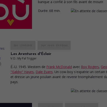
banque a confié à son fils avant de mourir.
Durée:
68 min.
au cinéma
sur mes écrans
Les Aventures d'Éclair
V.O.: My Pal Trigger
É.-U. 1945. Western
de
Frank McDonald
avec
Roy Rogers
,
Geo
"Gabby" Hayes
,
Dale Evans
. Un cow-boy s'expatrie un certain
et dresse un jeune poulain avant de revenir triomphalement d
pays.