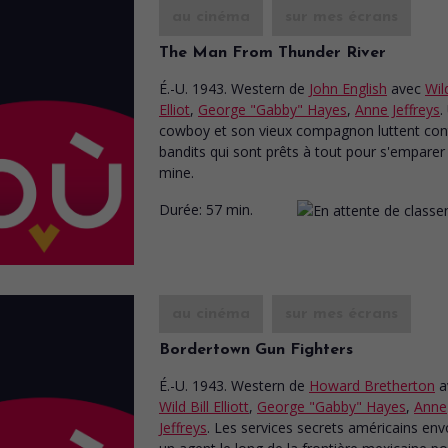
au cinéma
sur mes écrans
The Man From Thunder River
É.-U. 1943. Western
de
John English
avec
Wild
Elliot
,
George "Gabby" Hayes
,
Anne Jeffreys
.
cowboy et son vieux compagnon luttent con
bandits qui sont prêts à tout pour s'emparer
mine.
Durée:
57 min.
au cinéma
sur mes écrans
Bordertown Gun Fighters
É.-U. 1943. Western
de
Howard Bretherton
a
Wild Bill Elliott
,
George "Gabby" Hayes
,
Anne
Jeffreys
. Les services secrets américains env