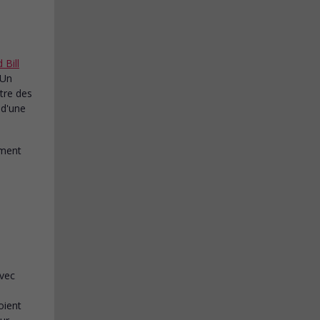
 Bill
 Un
tre des
 d'une
vec
oient