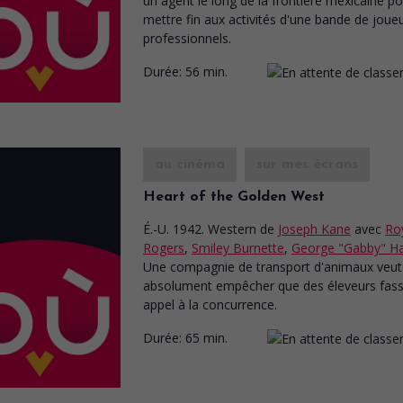
un agent le long de la frontière mexicaine p
mettre fin aux activités d'une bande de joue
professionnels.
Durée:
56 min.
au cinéma
sur mes écrans
Heart of the Golden West
É.-U. 1942. Western
de
Joseph Kane
avec
Ro
Rogers
,
Smiley Burnette
,
George "Gabby" H
Une compagnie de transport d'animaux veut
absolument empêcher que des éleveurs fas
appel à la concurrence.
Durée:
65 min.