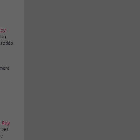
Roy
. Un
n rodéo
c
Roy
. Des
de