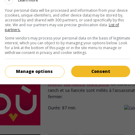
Learn more
spectacle.
Your personal data will be processed and information from your device
Durée:
77 min.
(cookies, unique identifiers, and other device data) may be stored by,
accessed by and shared with 300 partners, or used specifically by this
site. We and our partners may use precise geolocation data.
List of
partners.
Some vendors may process your personal data on the basis of legitimate
interest, which you can object to by managing your options below. Look
for a link at the bottom of this page or in the site menu to manage or
au cinéma
sur mes écrans
withdraw consent in privacy and cookie settings.
L'Amazone aux yeux verts
V.O.: Tall in the Saddle
Manage options
Consent
É.-U. 1944. Western
de
Edwin L. Marin
avec
Wayne
,
Ella Raines
,
Ward Bond
. Un contrema
ranch et sa fiancée sont mêlés à l'assassinat
fermier.
Durée:
87 min.