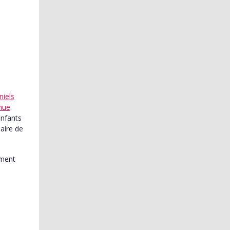
iels
hue
.
enfants
saire de