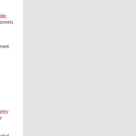
die
çonnets
arley
e