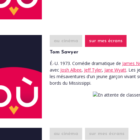
au cinéma
sur mes écrans
Tom Sawyer
É.-U. 1973. Comédie dramatique
de
James N
avec
Josh Albee
,
Jeff Tyler
,
Jane Wyatt
. Les j
les mésaventures d'un jeune garçon vivant s
bords du Mississippi.
au cinéma
sur mes écrans