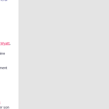
 Wyatt
,
rère
e
er son