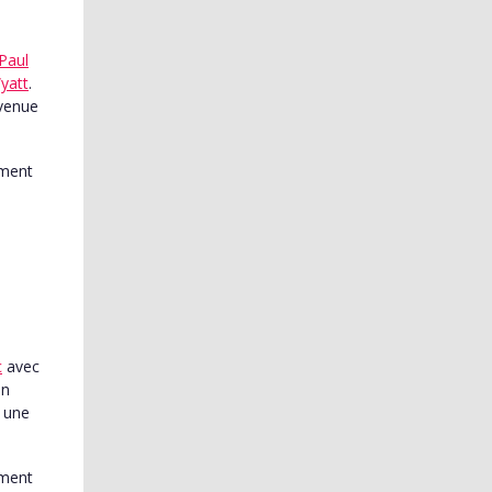
Paul
yatt
.
evenue
c
avec
Un
 une