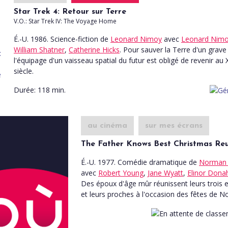
Star Trek 4: Retour sur Terre
V.O.: Star Trek IV: The Voyage Home
É.-U. 1986. Science-fiction
de
Leonard Nimoy
avec
Leonard Nim
William Shatner
,
Catherine Hicks
. Pour sauver la Terre d'un grave 
l'équipage d'un vaisseau spatial du futur est obligé de revenir au
siècle.
Durée:
118 min.
au cinéma
sur mes écrans
The Father Knows Best Christmas Re
É.-U. 1977. Comédie dramatique
de
Norman 
avec
Robert Young
,
Jane Wyatt
,
Elinor Dona
Des époux d'âge mûr réunissent leurs trois 
et leurs proches à l'occasion des fêtes de No