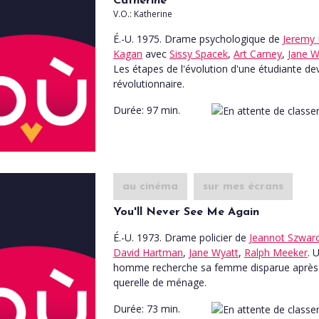
Catherine
V.O.: Katherine
É.-U. 1975. Drame psychologique
de
Jeremy 
Kagan
avec
Sissy Spacek
,
Art Carney
,
Jane W
Les étapes de l'évolution d'une étudiante d
révolutionnaire.
Durée:
97 min.
au cinéma
sur mes écrans
You'll Never See Me Again
É.-U. 1973. Drame policier
de
Jeannot Szwar
David Hartman
,
Jane Wyatt
,
Ralph Meeker
. 
homme recherche sa femme disparue après
querelle de ménage.
Durée:
73 min.