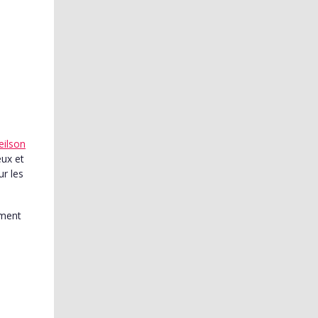
eilson
eux et
ur les