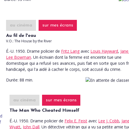
au cinéma
sur mes écrans
Au fil de l'eau
V.O.: The House by the River
É.-U. 1950. Drame policier
de
Fritz Lang
avec
Louis Hayward
,
Jane
Lee Bowman
. Un écrivain dont la femme est enceinte tue une
domestique qui a refusé ses avances, puis fait en sorte que son f
handicapé, qui l'a aidé à cacher le corps, soit accusé du crime.
Durée:
88 min.
au cinéma
sur mes écrans
The Man Who Cheated Himself
É.-U. 1950. Drame policier
de
Felix E. Feist
avec
Lee J. Cobb
,
Jan
Wyatt
,
John Dall
. Un détective vétéran qui a vu sa petite amie tu