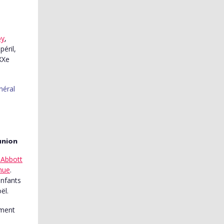
oy
,
péril,
 XXe
union
Abbott
hue
.
enfants
ël.