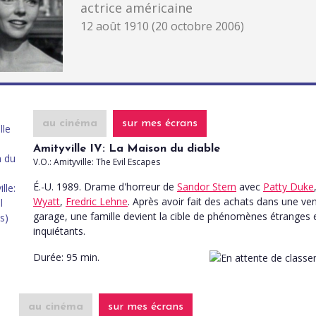
actrice américaine
12 août 1910 (20 octobre 2006)
au cinéma
sur mes écrans
Amityville IV: La Maison du diable
V.O.: Amityville: The Evil Escapes
É.-U. 1989. Drame d'horreur
de
Sandor Stern
avec
Patty Duke
Wyatt
,
Fredric Lehne
. Après avoir fait des achats dans une ve
garage, une famille devient la cible de phénomènes étranges 
inquiétants.
Durée:
95 min.
au cinéma
sur mes écrans