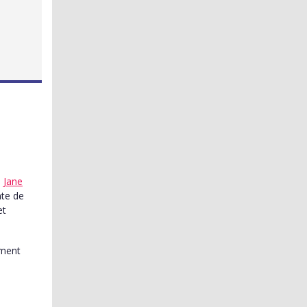
,
Jane
nte de
et