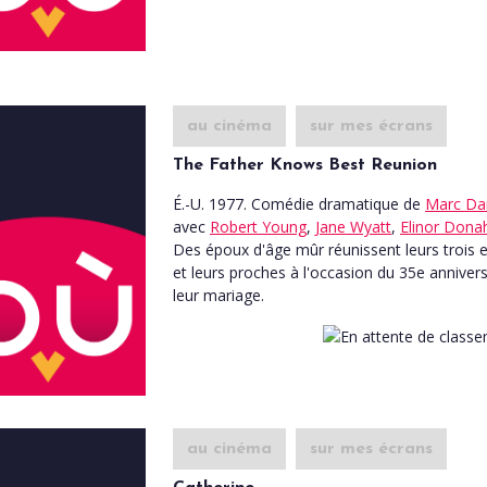
au cinéma
sur mes écrans
The Father Knows Best Reunion
É.-U. 1977. Comédie dramatique
de
Marc Dan
avec
Robert Young
,
Jane Wyatt
,
Elinor Dona
Des époux d'âge mûr réunissent leurs trois 
et leurs proches à l'occasion du 35e anniver
leur mariage.
au cinéma
sur mes écrans