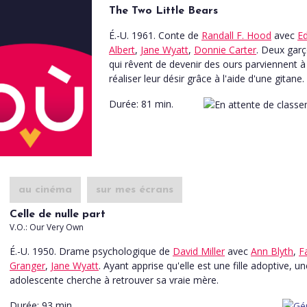
The Two Little Bears
É.-U. 1961. Conte
de
Randall F. Hood
avec
Ed
Albert
,
Jane Wyatt
,
Donnie Carter
. Deux gar
qui rêvent de devenir des ours parviennent à
réaliser leur désir grâce à l'aide d'une gitane.
Durée:
81 min.
au cinéma
sur mes écrans
Celle de nulle part
V.O.: Our Very Own
É.-U. 1950. Drame psychologique
de
David Miller
avec
Ann Blyth
,
F
Granger
,
Jane Wyatt
. Ayant apprise qu'elle est une fille adoptive, un
adolescente cherche à retrouver sa vraie mère.
Durée:
93 min.