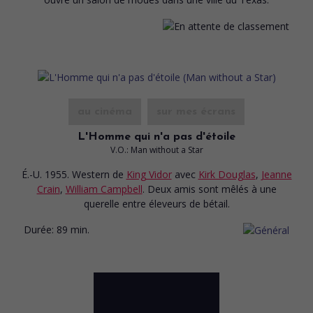
au cinéma
sur mes écrans
L'Homme qui n'a pas d'étoile
V.O.: Man without a Star
É.-U. 1955. Western
de
King Vidor
avec
Kirk Douglas
,
Jeanne
Crain
,
William Campbell
. Deux amis sont mêlés à une
querelle entre éleveurs de bétail.
Durée:
89 min.