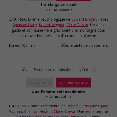
La Neige en deuil
V.O.: The Mountain
É.-U. 1956. Drame psychologique
de
Edward Dmytryk
avec
Spencer Tracy
,
Robert Wagner
,
Claire Trevor
. Un vieux
guide et son jeune frère gravissent une montagne pour
retrouver les survivants d'un accident d'avion.
Durée:
105 min.
au cinéma
sur mes écrans
Une Femme extraordinaire
V.O.: Lucy Gallant
É.-U. 1955. Drame sentimental
de
Robert Parrish
avec
Jane
Wyman
,
Charlton Heston
,
Claire Trevor
. Une jeune femme
ouvre un salon de modes dans une ville du Texas.