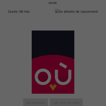
oncle.
Durée:
98 min.
au cinéma
sur mes écrans