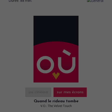
Durée:
88 min.
au cinéma
sur mes écrans
Quand le rideau tombe
V.O.: The Velvet Touch