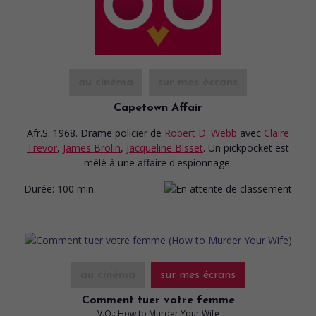
au cinéma
sur mes écrans
Capetown Affair
Afr.S. 1968. Drame policier
de
Robert D. Webb
avec
Claire
Trevor
,
James Brolin
,
Jacqueline Bisset
. Un pickpocket est
mêlé à une affaire d'espionnage.
Durée:
100 min.
au cinéma
sur mes écrans
Comment tuer votre femme
V.O.: How to Murder Your Wife