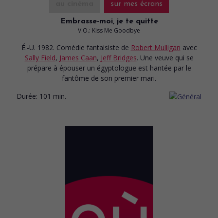
au cinéma
sur mes écrans
Embrasse-moi, je te quitte
V.O.: Kiss Me Goodbye
É.-U. 1982. Comédie fantaisiste
de
Robert Mulligan
avec
Sally Field
,
James Caan
,
Jeff Bridges
. Une veuve qui se
prépare à épouser un égyptologue est hantée par le
fantôme de son premier mari.
Durée:
101 min.