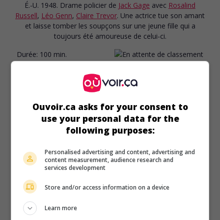
É.-U. 1948. Drame policier
de
Jack Gage
avec
Rosalind
Russell
,
Léo Genn
,
Claire Trevor
. Une actrice tue son amant
et laisse tomber les soupçons sur une jeune fille qui a
toujours été amoureuse de celui-ci.
Durée:
100 min.
Ouvoir.ca asks for your consent to
use your personal data for the
following purposes:
Personalised advertising and content, advertising and
content measurement, audience research and
services development
Store and/or access information on a device
Learn more