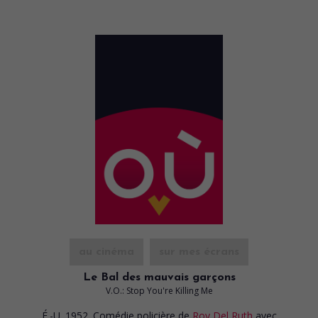
au cinéma
sur mes écrans
Le Bal des mauvais garçons
V.O.: Stop You're Killing Me
É.-U. 1952. Comédie policière
de
Roy Del Ruth
avec