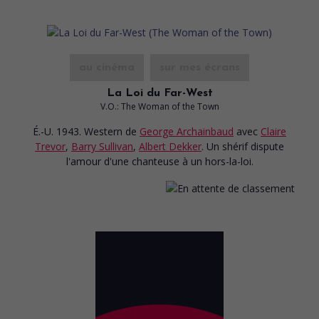
au cinéma
sur mes écrans
La Loi du Far-West
V.O.: The Woman of the Town
É.-U. 1943. Western
de
George Archainbaud
avec
Claire
Trevor
,
Barry Sullivan
,
Albert Dekker
. Un shérif dispute
l'amour d'une chanteuse à un hors-la-loi.