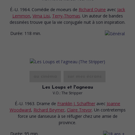
É.-U. 1964. Comédie de moeurs
de
Richard Quine
avec
Jack
Lemmon
,
Virna Lisi
,
Terry-Thomas
. Un auteur de bandes
dessinées trouve que la vie conjugale nuit à son inspiration.
Durée:
118 min.
au cinéma
sur mes écrans
Les Loups et l'agneau
V.O.: The Stripper
É.-U. 1963. Drame
de
Franklin J. Schaffner
avec
Joanne
Woodward
,
Richard Beymer
,
Claire Trevor
. Un contretemps
force une danseuse à se réfugier chez une amie de
province.
Durée:
95 min.