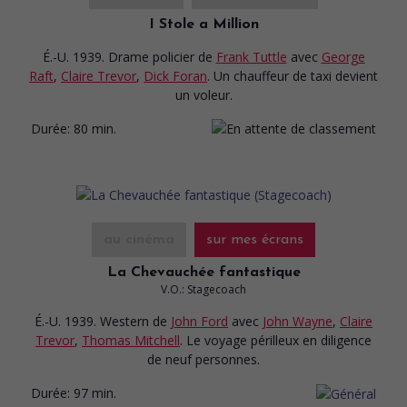
I Stole a Million
É.-U. 1939. Drame policier
de
Frank Tuttle
avec
George
Raft
,
Claire Trevor
,
Dick Foran
. Un chauffeur de taxi devient
un voleur.
Durée:
80 min.
au cinéma
sur mes écrans
La Chevauchée fantastique
V.O.: Stagecoach
É.-U. 1939. Western
de
John Ford
avec
John Wayne
,
Claire
Trevor
,
Thomas Mitchell
. Le voyage périlleux en diligence
de neuf personnes.
Durée:
97 min.