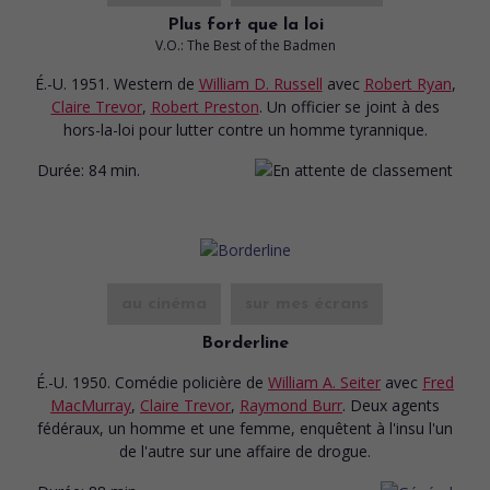
Plus fort que la loi
V.O.: The Best of the Badmen
É.-U. 1951. Western
de
William D. Russell
avec
Robert Ryan
,
Claire Trevor
,
Robert Preston
. Un officier se joint à des
hors-la-loi pour lutter contre un homme tyrannique.
Durée:
84 min.
au cinéma
sur mes écrans
Borderline
É.-U. 1950. Comédie policière
de
William A. Seiter
avec
Fred
MacMurray
,
Claire Trevor
,
Raymond Burr
. Deux agents
fédéraux, un homme et une femme, enquêtent à l'insu l'un
de l'autre sur une affaire de drogue.