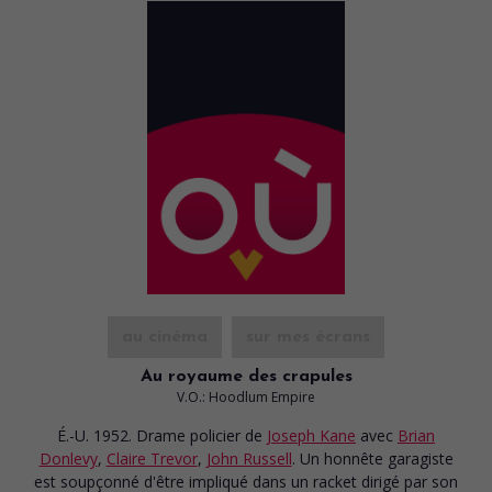
au cinéma
sur mes écrans
Au royaume des crapules
V.O.: Hoodlum Empire
É.-U. 1952. Drame policier
de
Joseph Kane
avec
Brian
Donlevy
,
Claire Trevor
,
John Russell
. Un honnête garagiste
est soupçonné d'être impliqué dans un racket dirigé par son