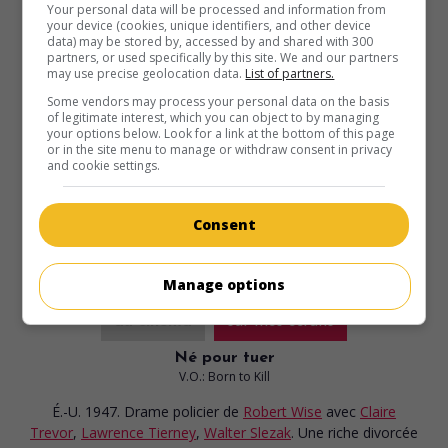
Your personal data will be processed and information from
your device (cookies, unique identifiers, and other device
data) may be stored by, accessed by and shared with 300
au cinéma
sur mes écrans
partners, or used specifically by this site. We and our partners
may use precise geolocation data.
List of partners.
The Babe Ruth Story
Some vendors may process your personal data on the basis
of legitimate interest, which you can object to by managing
É.-U. 1948. Drame
de
Roy Del Ruth
avec
William Bendix
,
your options below. Look for a link at the bottom of this page
Claire Trevor
,
Charles Bickford
. La vie du célèbre champion
or in the site menu to manage or withdraw consent in privacy
frappeur du baseball américain.
and cookie settings.
Durée:
106 min.
Consent
Manage options
au cinéma
sur mes écrans
Né pour tuer
V.O.: Born to Kill
É.-U. 1947. Drame policier
de
Robert Wise
avec
Claire
Trevor
,
Lawrence Tierney
,
Walter Slezak
. Une riche divorcée