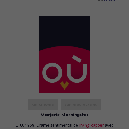
au cinéma
sur mes écrans
Marjorie Morningstar
É.-U. 1958. Drame sentimental
de
Irving Rapper
avec