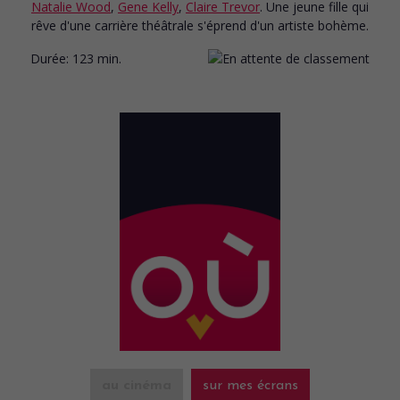
Natalie Wood
,
Gene Kelly
,
Claire Trevor
. Une jeune fille qui
rêve d'une carrière théâtrale s'éprend d'un artiste bohème.
Durée:
123 min.
au cinéma
sur mes écrans