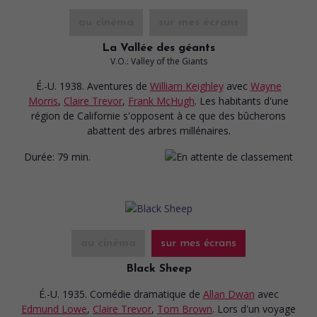
au cinéma
sur mes écrans
La Vallée des géants
V.O.: Valley of the Giants
É.-U. 1938. Aventures
de
William Keighley
avec
Wayne
Morris
,
Claire Trevor
,
Frank McHugh
. Les habitants d'une
région de Californie s'opposent à ce que des bûcherons
abattent des arbres millénaires.
Durée:
79 min.
au cinéma
sur mes écrans
Black Sheep
É.-U. 1935. Comédie dramatique
de
Allan Dwan
avec
Edmund Lowe
,
Claire Trevor
,
Tom Brown
. Lors d'un voyage