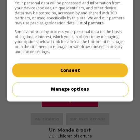
Your personal data will be processed and information from
Durée:
147 min.
your device (cookies, unique identifiers, and other device
data) may be stored by, accessed by and shared with 300
partners, or used specifically by this site. We and our partners
may use precise geolocation data.
List of partners.
Some vendors may process your personal data on the basis
of legitimate interest, which you can object to by managing
your options below. Look for a link at the bottom of this page
or in the site menu to manage or withdraw consent in privacy
and cookie settings.
Consent
Manage options
au cinéma
sur mes écrans
Un Monde à part
V.O.: Children of Fortune