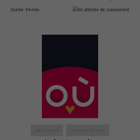
Durée:
94 min.
au cinéma
sur mes écrans