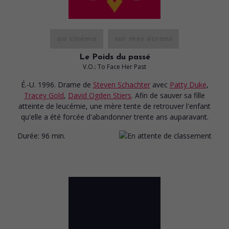
au cinéma
sur mes écrans
Le Poids du passé
V.O.: To Face Her Past
É.-U. 1996. Drame
de
Steven Schachter
avec
Patty Duke
,
Tracey Gold
,
David Ogden Stiers
. Afin de sauver sa fille
atteinte de leucémie, une mère tente de retrouver l'enfant
qu'elle a été forcée d'abandonner trente ans auparavant.
Durée:
96 min.