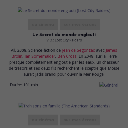
au cinéma
sur mes écrans
Le Secret du monde englouti
V.O.: Lost City Raiders
All. 2008. Science-fiction
de
Jean de Segonzac
avec
James
Brolin
,
Ian Somerhalder
,
Ben Cross
. En 2048, sur la Terre
presque complètement engloutie par les eaux, un chasseur
de trésors et ses deux fils recherchent le sceptre que Moïse
aurait jadis brandi pour ouvrir la Mer Rouge.
Durée:
101 min.
au cinéma
sur mes écrans