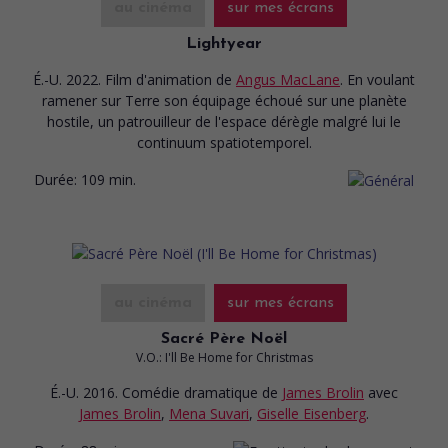
au cinéma
sur mes écrans
Lightyear
É.-U. 2022. Film d'animation
de
Angus MacLane
. En voulant
ramener sur Terre son équipage échoué sur une planète
hostile, un patrouilleur de l'espace dérègle malgré lui le
continuum spatiotemporel.
Durée:
109 min.
au cinéma
sur mes écrans
Sacré Père Noël
V.O.: I'll Be Home for Christmas
É.-U. 2016. Comédie dramatique
de
James Brolin
avec
James Brolin
,
Mena Suvari
,
Giselle Eisenberg
.