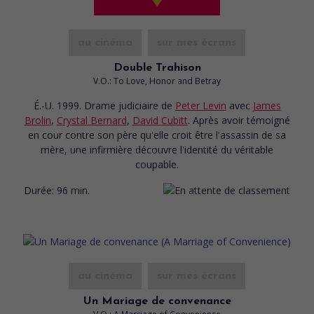
au cinéma
sur mes écrans
Double Trahison
V.O.: To Love, Honor and Betray
É.-U. 1999. Drame judiciaire
de
Peter Levin
avec
James
Brolin
,
Crystal Bernard
,
David Cubitt
. Après avoir témoigné
en cour contre son père qu'elle croit être l'assassin de sa
mère, une infirmière découvre l'identité du véritable
coupable.
Durée:
96 min.
au cinéma
sur mes écrans
Un Mariage de convenance