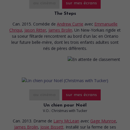
au cinéma
sur mes écrans
The Steps
Can. 2015. Comédie
de
Andrew Currie
avec
Emmanuelle
Chriqui
,
Jason Ritter
,
James Brolin
. Un New-Yorkais rigide et
sa soeur fêtarde rencontrent au bord d'un lac en Ontario
leur future belle-mère, dont les trois enfants adultes sont
nés de pères différents.
au cinéma
sur mes écrans
Un chien pour Noël
V.O.: Christmas with Tucker
Can. 2013. Drame
de
Larry McLean
avec
Gage Munroe
,
James Brolin
,
Josie Bissett
. Installé sur la ferme de ses