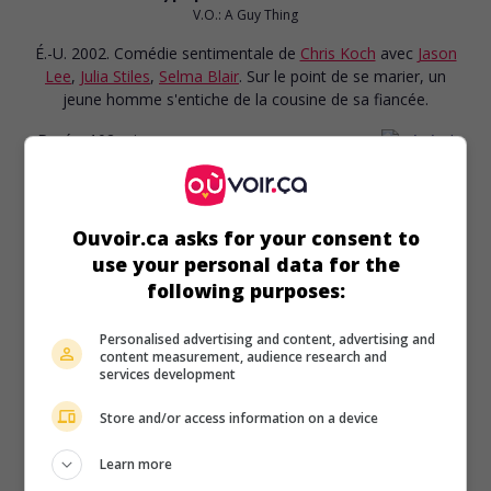
V.O.: A Guy Thing
É.-U. 2002. Comédie sentimentale
de
Chris Koch
avec
Jason
Lee
,
Julia Stiles
,
Selma Blair
. Sur le point de se marier, un
jeune homme s'entiche de la cousine de sa fiancée.
Durée:
102 min.
Ouvoir.ca asks for your consent to
use your personal data for the
au cinéma
sur mes écrans
following purposes:
Trafic
V.O.: Traffic
Personalised advertising and content, advertising and
content measurement, audience research and
É.-U. 2000. Drame
de
Steven Soderbergh
avec
Michael
services development
Douglas
,
Benicio Del Toro
,
Catherine Zeta-Jones
. Trois
histoires entremêlées racontant les efforts de politiciens et
Store and/or access information on a device
de policiers engagés dans la lutte contre le trafic des
Learn more
stupéfiants.