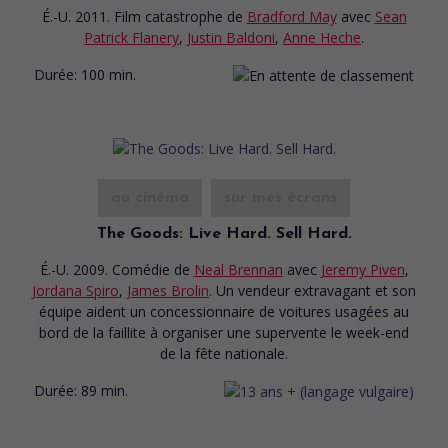
É.-U. 2011. Film catastrophe
de
Bradford May
avec
Sean
Patrick Flanery
,
Justin Baldoni
,
Anne Heche
.
Durée:
100 min.
au cinéma
sur mes écrans
The Goods: Live Hard. Sell Hard.
É.-U. 2009. Comédie
de
Neal Brennan
avec
Jeremy Piven
,
Jordana Spiro
,
James Brolin
. Un vendeur extravagant et son
équipe aident un concessionnaire de voitures usagées au
bord de la faillite à organiser une supervente le week-end
de la fête nationale.
Durée:
89 min.