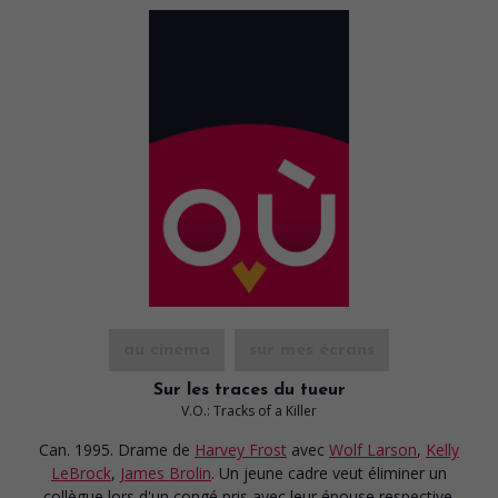
au cinéma
sur mes écrans
Sur les traces du tueur
V.O.: Tracks of a Killer
Can. 1995. Drame
de
Harvey Frost
avec
Wolf Larson
,
Kelly
LeBrock
,
James Brolin
. Un jeune cadre veut éliminer un
collègue lors d'un congé pris avec leur épouse respective.