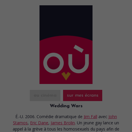
au cinéma
sur mes écrans
Wedding Wars
É.-U. 2006. Comédie dramatique
de
Jim Fall
avec
John
Stamos
,
Eric Dane
,
James Brolin
. Un jeune gay lance un
appel à la grève à tous les homosexuels du pays afin de