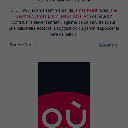
V.O.: A Marriage of Convenience
É.-U. 1998. Drame sentimental
de
James Keach
avec
Jane
Seymour
,
James Brolin
,
David Kaye
. Afin de pouvoir
continuer à élever l'enfant illégitime de sa défunte soeur,
une célibataire accepte la suggestion du gamin d'épouser le
père de celui-ci.
Durée:
92 min.