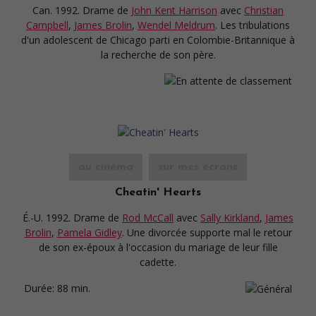
Can. 1992. Drame
de
John Kent Harrison
avec
Christian
Campbell
,
James Brolin
,
Wendel Meldrum
. Les tribulations
d'un adolescent de Chicago parti en Colombie-Britannique à
la recherche de son père.
au cinéma
sur mes écrans
Cheatin' Hearts
É.-U. 1992. Drame
de
Rod McCall
avec
Sally Kirkland
,
James
Brolin
,
Pamela Gidley
. Une divorcée supporte mal le retour
de son ex-époux à l'occasion du mariage de leur fille
cadette.
Durée:
88 min.