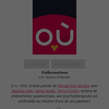
au cinéma
sur mes écrans
Hallucinations
V.O.: Visions of Murder
É.-U. 1993. Drame policier
de
Michael Ray Rhodes
avec
Barbara Eden
,
James Brolin
,
Terry O'Quinn
. Victime de
phénomènes paranormaux, une psychothérapeute est
confrontée au meurtre d'une de ses patientes.