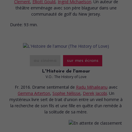
Clement
,
Elliott Gould
,
Ingrid Michaelson
. Un auteur de
théâtre emménage avec son père blagueur dans une
communauté de golf du New Jersey.
Durée:
93 min.
au cinéma
sur mes écrans
L'Histoire de l'amour
V.O.: The History of Love
Fr. 2016. Drame sentimental
de
Radu Mihaileanu
avec
Gemma Arterton
,
Sophie Nélisse
,
Derek Jacobi
. Un
mystérieux livre sert de trait d'union entre un vieil homme à
la recherche de son fils et une fille en quête d'un remède à
la solitude de sa mère.