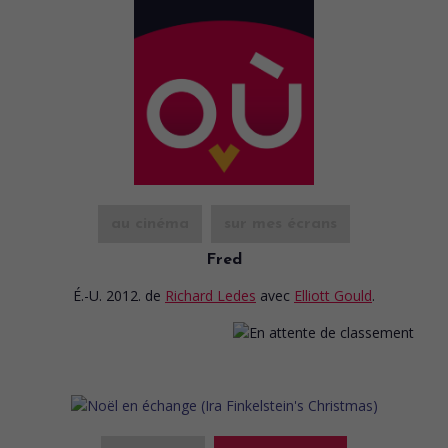
au cinéma
sur mes écrans
Fred
É.-U. 2012.
de
Richard Ledes
avec
Elliott Gould
.