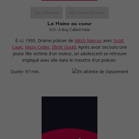
au cinéma
sur mes écrans
La Haine au coeur
V.O.: A Boy Called Hate
É.-U. 1995. Drame policier
de
Mitch Marcus
avec
Scott
Caan
,
Missy Crider
,
Elliott Gould
. Après avoir secouru une
jeune fille victime d'un violeur, un adolescent se retrouve
impliqué avec elle dans le meurtre d'un policier.
Durée:
97 min.