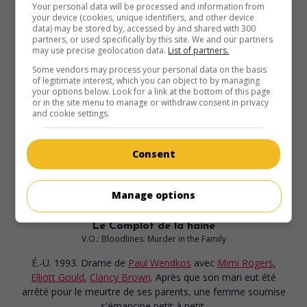
Your personal data will be processed and information from
your device (cookies, unique identifiers, and other device
data) may be stored by, accessed by and shared with 300
partners, or used specifically by this site. We and our partners
may use precise geolocation data.
List of partners.
Some vendors may process your personal data on the basis
of legitimate interest, which you can object to by managing
your options below. Look for a link at the bottom of this page
or in the site menu to manage or withdraw consent in privacy
and cookie settings.
Consent
Manage options
au cinéma
sur mes écrans
Le Complot de la haine
V.O.: Bloodlines: Murder in the Family
É.-U. 1993. Drame
de
Paul Wendkos
avec
Mimi Rogers
,
Elliott Gould
,
Clancy Brown
. Après que son mari eut été
arrêté pour le meurtre de ses parents, une femme soumise
s'émancipe petit à petit.