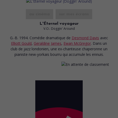
au cinéma
sur mes écrans
L'Éternel voyageur
V.O.: Doggin' Around
G.-B. 1994. Comédie dramatique
de
Desmond Davis
avec
Elliott Gould
,
Geraldine James
,
Ewan McGregor
. Dans un
club de jazz londonien, une ex-chanteuse chaperonne un
pianiste new-yorkais bourru qui accumule les ennuis.