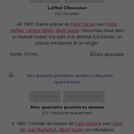
Lethal Obsession
V.O.: Der Joker
All. 1987. Drame policier
de
Peter Patzak
avec
Peter
Maffay
,
Tahnee Welch
,
Elliott Gould
. Désormais cloué dans
un fauteuil roulant à la suite d'un attentat à la bombe, un
policier entreprend de se venger.
Durée:
97 min.
au cinéma
sur mes écrans
Mes quarante premières années
V.O.: I Miei primi quarant'anni
It. 1987. Comédie de moeurs
de
Carlo Vanzina
avec
Carol
Alt
,
Jean Rochefort
,
Elliott Gould
. Les tribulations