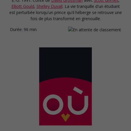
É.-U. 1991. Conte
de
David Grossman
avec
Scott Grimes
,
Elliott Gould
,
Shelley Duvall
. La vie tranquille d'un étudiant
est perturbée lorsqu'un prince qu'il héberge se retrouve une
fois de plus transformé en grenouille.
Durée:
96 min.