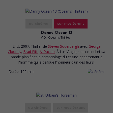
au cinéma
sur mes écrans
Danny Ocean 13
V.O.: Ocean's Thirteen
É.-U. 2007. Thriller
de
Steven Soderbergh
avec
George
Clooney
,
Brad Pitt
,
Al Pacino
. À Las Vegas, un criminel et sa
bande planifient le cambriolage du casino appartenant à
l'homme qui a bafoué l'honneur d'un des leurs.
Durée:
122 min.
au cinéma
sur mes écrans