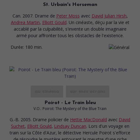
St. Urbain's Horseman
Can. 2007. Drame
de
Peter Moss
avec
David Julian Hirsh
,
Andrea Martin
,
Elliott Gould
. Un cinéaste, déçu par la vie et
accablé par la culpabilité, s'invente un double imaginaire
armé pour affronter tous les obstacles de l'existence.
Durée:
180 min.
au cinéma
sur mes écrans
Poirot - Le Train bleu
V.O.: Poirot: The Mystery of the Blue Train
G.-B. 2005. Drame policier
de
Hettie MacDonald
avec
David
Suchet
,
Elliott Gould
,
Lindsay Duncan
. Lors d'un voyage en
train sur la Côte d'Azur, le détective Hercule Poirot s'efforce
de résoudre le mystère entourant le meurtre d'une riche