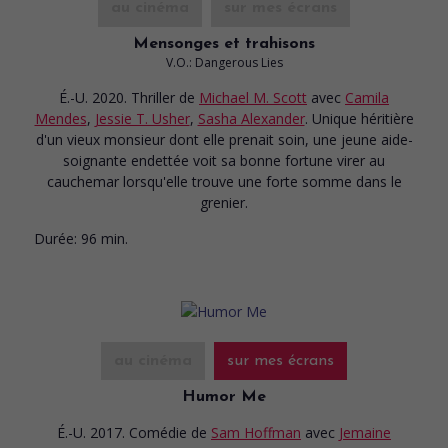
au cinéma
sur mes écrans
Mensonges et trahisons
V.O.: Dangerous Lies
É.-U. 2020. Thriller
de
Michael M. Scott
avec
Camila
Mendes
,
Jessie T. Usher
,
Sasha Alexander
. Unique héritière
d'un vieux monsieur dont elle prenait soin, une jeune aide-
soignante endettée voit sa bonne fortune virer au
cauchemar lorsqu'elle trouve une forte somme dans le
grenier.
Durée:
96 min.
au cinéma
sur mes écrans
Humor Me
É.-U. 2017. Comédie
de
Sam Hoffman
avec
Jemaine