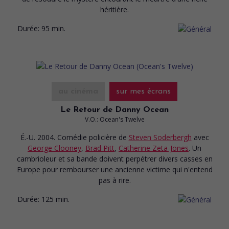
héritière.
Durée:
95 min.
au cinéma
sur mes écrans
Le Retour de Danny Ocean
V.O.: Ocean's Twelve
É.-U. 2004. Comédie policière
de
Steven Soderbergh
avec
George Clooney
,
Brad Pitt
,
Catherine Zeta-Jones
. Un
cambrioleur et sa bande doivent perpétrer divers casses en
Europe pour rembourser une ancienne victime qui n'entend
pas à rire.
Durée:
125 min.