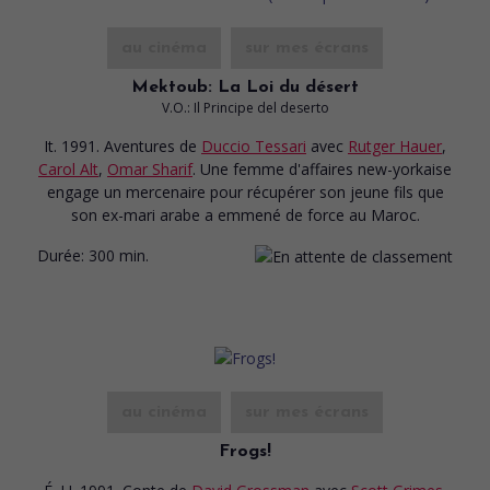
au cinéma
sur mes écrans
Mektoub: La Loi du désert
V.O.: Il Principe del deserto
It. 1991. Aventures
de
Duccio Tessari
avec
Rutger Hauer
,
Carol Alt
,
Omar Sharif
. Une femme d'affaires new-yorkaise
engage un mercenaire pour récupérer son jeune fils que
son ex-mari arabe a emmené de force au Maroc.
Durée:
300 min.
au cinéma
sur mes écrans
Frogs!