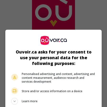
au cinéma
sur mes écrans
Amore!
Ouvoir.ca asks for your consent to
É.-U. 1993. Comédie sentimentale
de
Lorenzo Doumani
use your personal data for the
avec
Jack Scalia
,
Kathy Ireland
,
Elliott Gould
. S'étant rendu à
following purposes:
Hollywood dans l'espoir de devenir acteur, un richard en
pleine crise existentielle s'amourache d'une belle
Personalised advertising and content, advertising and
romancière.
content measurement, audience research and
services development
Durée:
90 min.
Store and/or access information on a device
Learn more