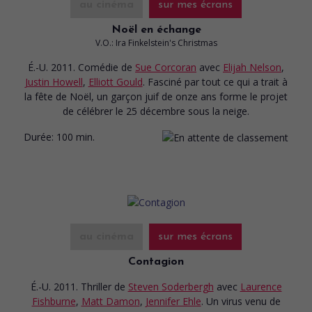
au cinéma
sur mes écrans
Noël en échange
V.O.: Ira Finkelstein's Christmas
É.-U. 2011. Comédie
de
Sue Corcoran
avec
Elijah Nelson
,
Justin Howell
,
Elliott Gould
. Fasciné par tout ce qui a trait à
la fête de Noël, un garçon juif de onze ans forme le projet
de célébrer le 25 décembre sous la neige.
Durée:
100 min.
au cinéma
sur mes écrans
Contagion
É.-U. 2011. Thriller
de
Steven Soderbergh
avec
Laurence
Fishburne
,
Matt Damon
,
Jennifer Ehle
. Un virus venu de