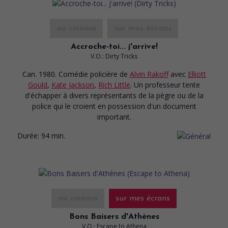
au cinéma
sur mes écrans
Accroche-toi... j'arrive!
V.O.: Dirty Tricks
Can. 1980. Comédie policière
de
Alvin Rakoff
avec
Elliott
Gould
,
Kate Jackson
,
Rich Little
. Un professeur tente
d'échapper à divers représentants de la pègre ou de la
police qui le croient en possession d'un document
important.
Durée:
94 min.
au cinéma
sur mes écrans
Bons Baisers d'Athènes
V.O.: Escape to Athena