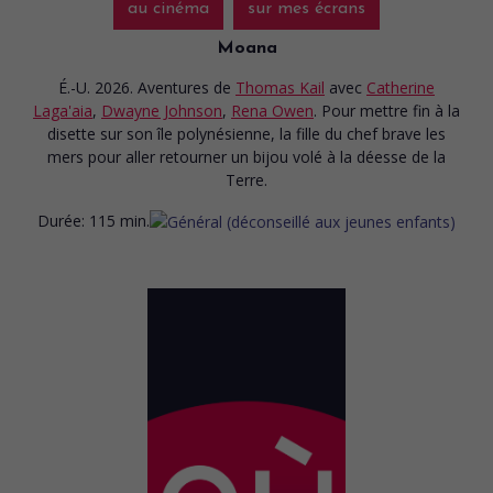
au cinéma
sur mes écrans
Moana
É.-U. 2026. Aventures
de
Thomas Kail
avec
Catherine
Laga'aia
,
Dwayne Johnson
,
Rena Owen
. Pour mettre fin à la
disette sur son île polynésienne, la fille du chef brave les
mers pour aller retourner un bijou volé à la déesse de la
Terre.
Durée:
115 min.