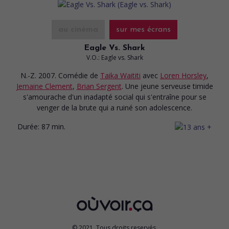
au cinéma
sur mes écrans
Eagle Vs. Shark
V.O.: Eagle vs. Shark
N.-Z. 2007. Comédie
de
Taika Waititi
avec
Loren Horsley
,
Jemaine Clement
,
Brian Sergent
. Une jeune serveuse timide
s'amourache d'un inadapté social qui s'entraîne pour se
venger de la brute qui a ruiné son adolescence.
Durée:
87 min.
© 2021. Tous droits reservés.