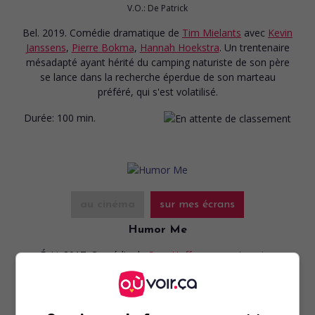
V.O.: De Patrick
Bel. 2019. Comédie dramatique
de
Tim Mielants
avec
Kevin
Janssens
,
Pierre Bokma
,
Hannah Hoekstra
. Un trentenaire
mésadapté ayant hérité du camping naturiste de son père
se lance dans la recherche éperdue de son marteau
préféré, qui s'est volatilisé.
Durée:
100 min.
au cinéma
sur mes écrans
Humor Me
É.-U. 2017. Comédie
de
Sam Hoffman
avec
Jemaine
Clement
,
Elliott Gould
,
Ingrid Michaelson
. Un auteur de
théâtre emménage avec son père blagueur dans une
communauté de golf du New Jersey.