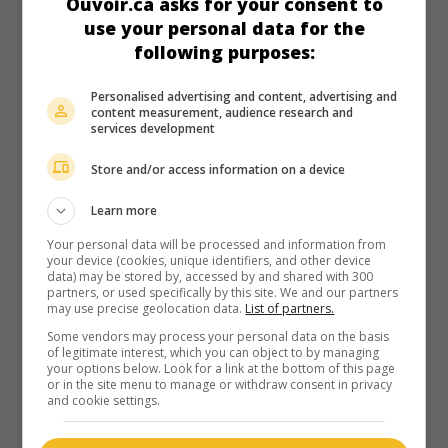
Ouvoir.ca asks for your consent to
Durée:
93 min.
use your personal data for the
following purposes:
Personalised advertising and content, advertising and
content measurement, audience research and
services development
au cinéma
sur mes écrans
Store and/or access information on a device
La Vie, ma vie
V.O.: Brad's Status
Learn more
É.-U. 2017. Comédie dramatique
de
Mike White
avec
Ben
Your personal data will be processed and information from
Stiller
,
Austin Abrams
,
Jenna Fischer
. Le processus
your device (cookies, unique identifiers, and other device
d'admission de son fils dans une université d'élite de la Côte
data) may be stored by, accessed by and shared with 300
Est déclenche une crise existentielle chez un Californien de
partners, or used specifically by this site. We and our partners
la classe moyenne.
may use precise geolocation data.
List of partners.
Some vendors may process your personal data on the basis
Durée:
101 min.
of legitimate interest, which you can object to by managing
your options below. Look for a link at the bottom of this page
or in the site menu to manage or withdraw consent in privacy
and cookie settings.