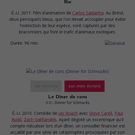
Rio
É.-U. 2011. Film d'animation
de
Carlos Saldanha
. Au Brésil,
deux perroquets bleus, que l'on devait accoupler pour éviter
l'extinction de leur espèce, sont capturés par des
braconniers qui font le trafic d'animaux exotiques.
Durée:
96 min.
au cinéma
sur mes écrans
Le Dîner de cons
V.O.: Dinner for Schmucks
É.-U. 2010. Comédie
de
Jay Roach
avec
Steve Carell
,
Paul
Rudd
,
Zach Galifianakis
. Ayant dégoté un excentrique qu'il
compte ridiculiser lors d'un dîner, un conseiller financier est
accablé par une série de catastrophes provoquées par son