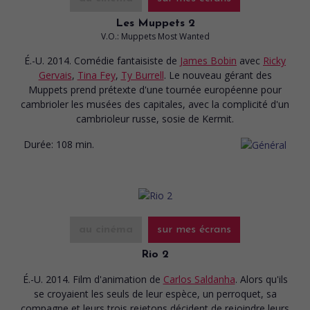
Les Muppets 2
V.O.: Muppets Most Wanted
É.-U. 2014. Comédie fantaisiste
de
James Bobin
avec
Ricky
Gervais
,
Tina Fey
,
Ty Burrell
. Le nouveau gérant des
Muppets prend prétexte d'une tournée européenne pour
cambrioler les musées des capitales, avec la complicité d'un
cambrioleur russe, sosie de Kermit.
Durée:
108 min.
au cinéma
sur mes écrans
Rio 2
É.-U. 2014. Film d'animation
de
Carlos Saldanha
. Alors qu'ils
se croyaient les seuls de leur espèce, un perroquet, sa
compagne et leurs trois rejetons décident de rejoindre leurs