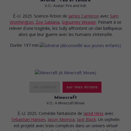
Avatar : Feu et cendre
V.O.: Avatar: Fire and Ash
É.-U. 2025. Science-fiction
de
James Cameron
avec
Sam
Worthington
,
Zoe Saldana
,
Sigourney Weaver
. Peinant à se
relever d'une tragédie, les Sully affrontent un clan belliqueux
alors que leur guerre avec les humains s’intensifie.
Durée:
197 min.
au cinéma
sur mes écrans
Minecraft
V.O.: A Minecraft Movie
É.-U. 2025. Comédie fantaisiste
de
Jared Hess
avec
Sebastian Hansen
,
Jason Momoa
,
Jack Black
. Un orphelin
est projeté avec trois complices dans un univers virtuel