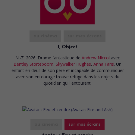
au cinéma
sur mes écrans
I, Object
N.-Z. 2026. Drame fantastique
de
Andrew Niccol
avec
Bentley Storteboom
,
Skywalker Hughes
,
Anna Faris
. Un
enfant en deuil de son père et incapable de communiquer
avec son entourage trouve refuge dans les objets du
quotidien qui l'entourent.
au cinéma
sur mes écrans