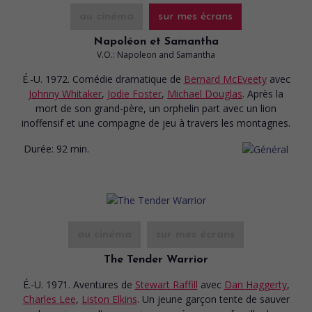
au cinéma
sur mes écrans
Napoléon et Samantha
V.O.: Napoleon and Samantha
É.-U. 1972. Comédie dramatique
de
Bernard McEveety
avec
Johnny Whitaker
,
Jodie Foster
,
Michael Douglas
. Après la
mort de son grand-père, un orphelin part avec un lion
inoffensif et une compagne de jeu à travers les montagnes.
Durée:
92 min.
au cinéma
sur mes écrans
The Tender Warrior
É.-U. 1971. Aventures
de
Stewart Raffill
avec
Dan Haggerty
,
Charles Lee
,
Liston Elkins
. Un jeune garçon tente de sauver