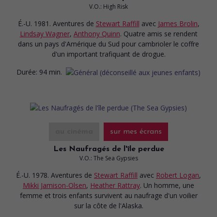
V.O.: High Risk
É.-U. 1981. Aventures
de
Stewart Raffill
avec
James Brolin
,
Lindsay Wagner
,
Anthony Quinn
. Quatre amis se rendent
dans un pays d'Amérique du Sud pour cambrioler le coffre
d'un important trafiquant de drogue.
Durée:
94 min.
au cinéma
sur mes écrans
Les Naufragés de l'île perdue
V.O.: The Sea Gypsies
É.-U. 1978. Aventures
de
Stewart Raffill
avec
Robert Logan
,
Mikki Jamison-Olsen
,
Heather Rattray
. Un homme, une
femme et trois enfants survivent au naufrage d'un voilier
sur la côte de l'Alaska.