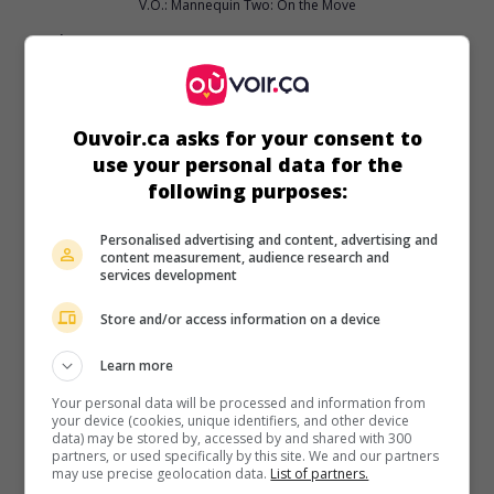
V.O.: Mannequin Two: On the Move
É.-U. 1991. Comédie fantaisiste
de
Stewart Raffill
avec
Kristy Swanson
,
William Ragsdale
,
Meshach Taylor
. Un
jeune étalagiste d'un grand magasin redonne vie à une jolie
paysanne qu'un sorcier avait transformé en mannequin de
Ouvoir.ca asks for your consent to
bois il y a de cela mille ans.
use your personal data for the
Durée:
95 min.
following purposes:
Personalised advertising and content, advertising and
content measurement, audience research and
services development
Store and/or access information on a device
au cinéma
sur mes écrans
Learn more
Mac et moi
V.O.: Mac and Me
Your personal data will be processed and information from
your device (cookies, unique identifiers, and other device
É.-U. 1988. Science-fiction
de
Stewart Raffill
avec
Jade
data) may be stored by, accessed by and shared with 300
partners, or used specifically by this site. We and our partners
Calegory
,
Jonathan Ward
,
Christine Ebersole
. Ayant réussi à
may use precise geolocation data.
List of partners.
s'enfuir des laboratoires de la NASA, un enfant extra-