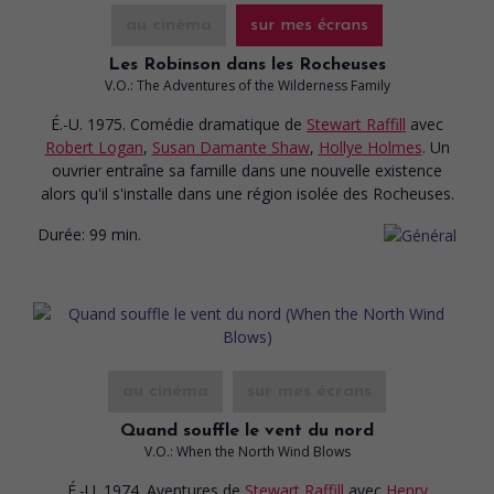
au cinéma
sur mes écrans
Les Robinson dans les Rocheuses
V.O.: The Adventures of the Wilderness Family
É.-U. 1975. Comédie dramatique
de
Stewart Raffill
avec
Robert Logan
,
Susan Damante Shaw
,
Hollye Holmes
. Un
ouvrier entraîne sa famille dans une nouvelle existence
alors qu'il s'installe dans une région isolée des Rocheuses.
Durée:
99 min.
au cinéma
sur mes écrans
Quand souffle le vent du nord
V.O.: When the North Wind Blows
É.-U. 1974. Aventures
de
Stewart Raffill
avec
Henry