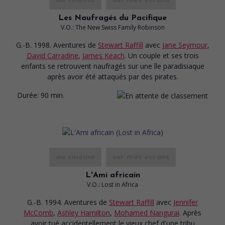
au cinéma
sur mes écrans
Les Naufragés du Pacifique
V.O.: The New Swiss Family Robinson
G.-B. 1998. Aventures
de
Stewart Raffill
avec
Jane Seymour
,
David Carradine
,
James Keach
. Un couple et ses trois
enfants se retrouvent naufragés sur une île paradisiaque
après avoir été attaqués par des pirates.
Durée:
90 min.
au cinéma
sur mes écrans
L'Ami africain
V.O.: Lost in Africa
G.-B. 1994. Aventures
de
Stewart Raffill
avec
Jennifer
McComb
,
Ashley Hamilton
,
Mohamed Nangurai
. Après
avoir tué accidentellement le vieux chef d'une tribu