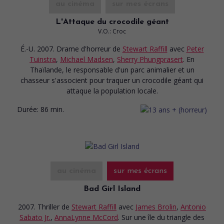
au cinéma
sur mes écrans
L'Attaque du crocodile géant
V.O.: Croc
É.-U. 2007. Drame d'horreur
de
Stewart Raffill
avec
Peter
Tuinstra
,
Michael Madsen
,
Sherry Phungprasert
. En
Thaïlande, le responsable d'un parc animalier et un
chasseur s'associent pour traquer un crocodile géant qui
attaque la population locale.
Durée:
86 min.
au cinéma
sur mes écrans
Bad Girl Island
2007. Thriller
de
Stewart Raffill
avec
James Brolin
,
Antonio
Sabato Jr.
,
AnnaLynne McCord
. Sur une île du triangle des