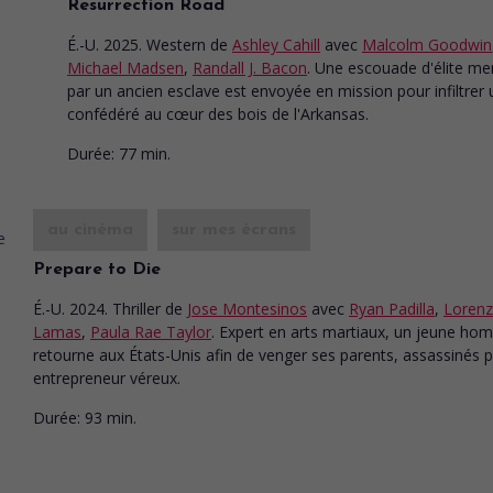
Resurrection Road
É.-U. 2025. Western
de
Ashley Cahill
avec
Malcolm Goodwin
Michael Madsen
,
Randall J. Bacon
. Une escouade d'élite m
par un ancien esclave est envoyée en mission pour infiltrer 
confédéré au cœur des bois de l'Arkansas.
Durée:
77 min.
au cinéma
sur mes écrans
Prepare to Die
É.-U. 2024. Thriller
de
Jose Montesinos
avec
Ryan Padilla
,
Loren
Lamas
,
Paula Rae Taylor
. Expert en arts martiaux, un jeune h
retourne aux États-Unis afin de venger ses parents, assassinés 
entrepreneur véreux.
Durée:
93 min.