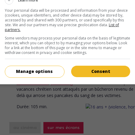
Learn more
suite du décès de sa mère et de la fuite de 
Your personal data will be processed and information from your device
père alcoolique et violent, un jeune boxeur 
(cookies, unique identifiers, and other device data) may be stored by,
abri et protection auprès d'un chef de gang.
accessed by and shared with 300 partners, or used specifically by this
site. We and our partners may use precise geolocation data.
List of
Durée:
121 min.
partners.
Some vendors may process your personal data on the basis of legitimate
interest, which you can object to by managing your options below. Look
for a link at the bottom of this page or in the site menu to manage or
withdraw consent in privacy and cookie settings.
au cinéma
sur mes écrans
Lumberjack Man
Manage options
Consent
É.-U. 2015. Comédie d'horreur
de
Josh Bear
avec
Ciara Flynn
,
Michael Madsen
,
Jarrett King
. Les animateurs d'un camp de
vacances chrétien sont attaqués par un bûcheron revenu de l
delà qui arrose ses pancakes du sang de ses victimes.
Durée:
105 min.
au cinéma
sur mes écrans