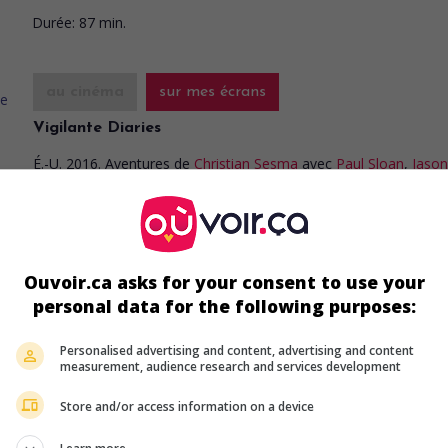
Durée:
87 min.
au cinéma
sur mes écrans
Vigilante Diaries
É.-U. 2016. Aventures
de
Christian Sesma
avec
Paul Sloan
,
Jason
Mewes
,
Michael Jai White
. Des mercenaires se portent à la res
de leur ami justicier, kidnappé au Mexique par un dangereux crim
Ouvoir.ca asks for your consent to use your
personal data for the following purposes:
au cinéma
sur mes écrans
Personalised advertising and content, advertising and content
measurement, audience research and services development
Le Combat final
V.O.: Back in the Day
Store and/or access information on a device
É.-U. 2016. Drame sportif
de
Paul Borghese
William DeMeo
,
Michael Madsen
,
Alec Bald