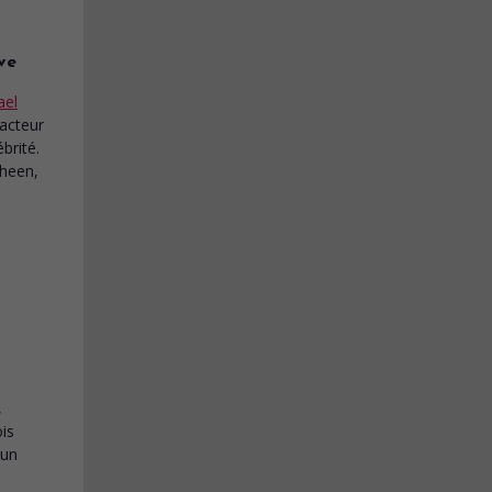
ve
ael
'acteur
brité.
Sheen,
,
ois
 un