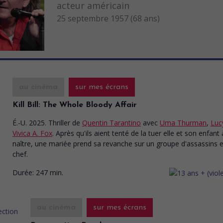
acteur américain
25 septembre 1957 (68 ans)
au cinéma
sur mes écrans
Kill Bill: The Whole Bloody Affair
É.-U. 2025. Thriller
de
Quentin Tarantino
avec
Uma Thurman
,
Luc
Vivica A. Fox
. Après qu'ils aient tenté de la tuer elle et son enfant 
naître, une mariée prend sa revanche sur un groupe d'assassins e
chef.
Durée:
247 min.
au cinéma
sur mes écrans