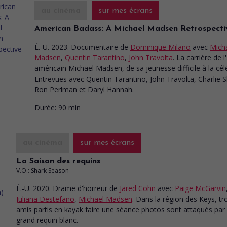
au cinéma
sur mes écrans
American Badass: A Michael Madsen Retrospecti
É.-U. 2023. Documentaire
de
Dominique Milano
avec
Mich
Madsen
,
Quentin Tarantino
,
John Travolta
. La carrière de l
américain Michael Madsen, de sa jeunesse difficile à la célé
Entrevues avec Quentin Tarantino, John Travolta, Charlie 
Ron Perlman et Daryl Hannah.
Durée:
90 min
au cinéma
sur mes écrans
La Saison des requins
V.O.: Shark Season
É.-U. 2020. Drame d'horreur
de
Jared Cohn
avec
Paige McGarvin
Juliana Destefano
,
Michael Madsen
. Dans la région des Keys, tr
amis partis en kayak faire une séance photos sont attaqués par
grand requin blanc.