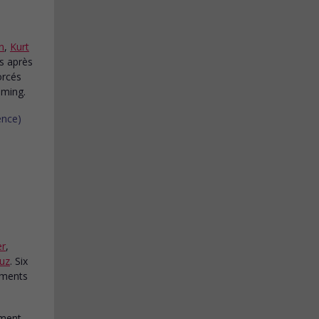
n
,
Kurt
es après
orcés
oming.
er
,
uz
. Six
timents