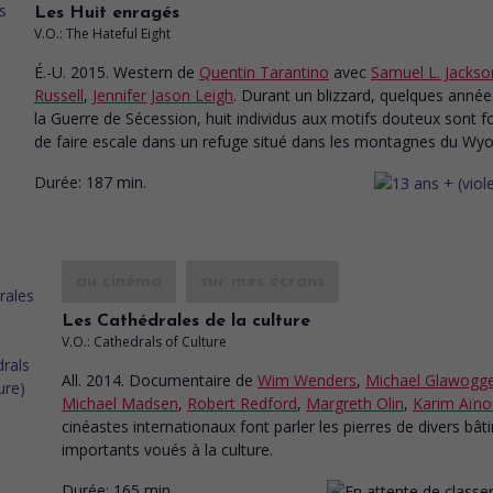
Les Huit enragés
V.O.: The Hateful Eight
É.-U. 2015. Western
de
Quentin Tarantino
avec
Samuel L. Jackso
Russell
,
Jennifer Jason Leigh
. Durant un blizzard, quelques anné
la Guerre de Sécession, huit individus aux motifs douteux sont f
de faire escale dans un refuge situé dans les montagnes du Wy
Durée:
187 min.
au cinéma
sur mes écrans
Les Cathédrales de la culture
V.O.: Cathedrals of Culture
All. 2014. Documentaire
de
Wim Wenders
,
Michael Glawogg
Michael Madsen
,
Robert Redford
,
Margreth Olin
,
Karim Aïno
cinéastes internationaux font parler les pierres de divers bâ
importants voués à la culture.
Durée:
165 min.