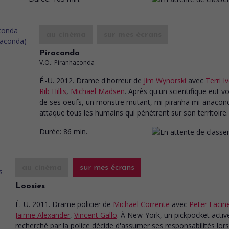
au cinéma
sur mes écrans
Piraconda
V.O.: Piranhaconda
É.-U. 2012. Drame d'horreur
de
Jim Wynorski
avec
Terri I
Rib Hillis
,
Michael Madsen
. Après qu'un scientifique eut v
de ses oeufs, un monstre mutant, mi-piranha mi-anacon
attaque tous les humains qui pénètrent sur son territoire.
Durée:
86 min.
au cinéma
sur mes écrans
Loosies
É.-U. 2011. Drame policier
de
Michael Corrente
avec
Peter Facinel
Jaimie Alexander
,
Vincent Gallo
. À New-York, un pickpocket acti
recherché par la police décide d'assumer ses responsabilités lorsq