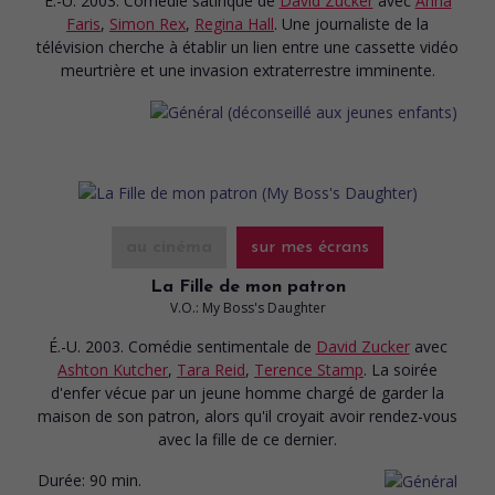
É.-U. 2003. Comédie satirique
de
David Zucker
avec
Anna
Faris
,
Simon Rex
,
Regina Hall
. Une journaliste de la
télévision cherche à établir un lien entre une cassette vidéo
meurtrière et une invasion extraterrestre imminente.
au cinéma
sur mes écrans
La Fille de mon patron
V.O.: My Boss's Daughter
É.-U. 2003. Comédie sentimentale
de
David Zucker
avec
Ashton Kutcher
,
Tara Reid
,
Terence Stamp
. La soirée
d'enfer vécue par un jeune homme chargé de garder la
maison de son patron, alors qu'il croyait avoir rendez-vous
avec la fille de ce dernier.
Durée:
90 min.