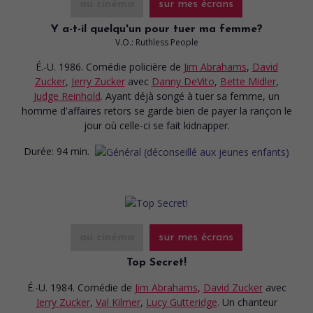
au cinéma
sur mes écrans
Y a-t-il quelqu'un pour tuer ma femme?
V.O.: Ruthless People
É.-U. 1986. Comédie policière
de
Jim Abrahams
,
David
Zucker
,
Jerry Zucker
avec
Danny DeVito
,
Bette Midler
,
Judge Reinhold
. Ayant déjà songé à tuer sa femme, un
homme d'affaires retors se garde bien de payer la rançon le
jour où celle-ci se fait kidnapper.
Durée:
94 min.
au cinéma
sur mes écrans
Top Secret!
É.-U. 1984. Comédie
de
Jim Abrahams
,
David Zucker
avec
Jerry Zucker
,
Val Kilmer
,
Lucy Gutteridge
. Un chanteur