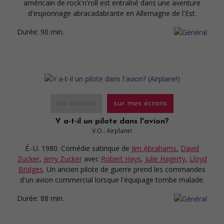
américain de rock'n'roll est entraîné dans une aventure
d'espionnage abracadabrante en Allemagne de l'Est.
Durée:
90 min.
au cinéma
sur mes écrans
Y a-t-il un pilote dans l'avion?
V.O.: Airplane!
É.-U. 1980. Comédie satirique
de
Jim Abrahams
,
David
Zucker
,
Jerry Zucker
avec
Robert Hays
,
Julie Hagerty
,
Lloyd
Bridges
. Un ancien pilote de guerre prend les commandes
d'un avion commercial lorsque l'équipage tombe malade.
Durée:
88 min.