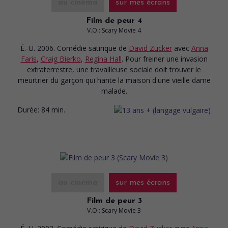
au cinéma
sur mes écrans
Film de peur 4
V.O.: Scary Movie 4
É.-U. 2006. Comédie satirique
de
David Zucker
avec
Anna
Faris
,
Craig Bierko
,
Regina Hall
. Pour freiner une invasion
extraterrestre, une travailleuse sociale doit trouver le
meurtrier du garçon qui hante la maison d'une vieille dame
malade.
Durée:
84 min.
au cinéma
sur mes écrans
Film de peur 3
V.O.: Scary Movie 3