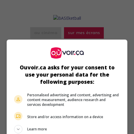
au cinéma
sur mes écrans
BASEketball
É.-U. 1998. Comédie
de
David Zucker
avec
Trey Parker
,
Matt Stone
,
Yasmine Bleeth
. Deux zigotos obtiennent un
Ouvoir.ca asks for your consent to
succès inattendu lorsqu'ils inventent un nouveau sport
combinant de manière absurde les règles du baseball et du
use your personal data for the
basketball.
following purposes:
Personalised advertising and content, advertising and
content measurement, audience research and
services development
Store and/or access information on a device
Learn more
au cinéma
sur mes écrans