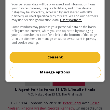
Your personal data will be processed and information from
your device (cookies, unique identifiers, and other device
L'École, c'est secondaire
data) may be stored by, accessed by and shared with 300
V.O.: High School High
partners, or used specifically by this site. We and our partners
may use precise geolocation data.
List of partners.
É.-U. 1996. Comédie satirique
de
Hart Bochner
avec
Jon
Lovitz
,
Tia Carrere
,
Louise Fletcher
. Habitué à
Some vendors may process your personal data on the basis
of legitimate interest, which you can object to by managing
l'enseignement privé, un professeur débarque dans une
your options below. Look for a link at the bottom of this page
école publique fréquentée par toutes sortes de délinquants.
or in the site menu to manage or withdraw consent in privacy
and cookie settings.
Durée:
86 min.
Consent
Manage options
au cinéma
sur mes écrans
L'Agent fait la farce 33 1/3: L'insulte finale
V.O.: Naked Gun 33 1/3: The Final Insult
É.-U. 1994. Comédie policière
de
Peter Segal
avec
Leslie
Nielsen
,
Priscilla Presley
,
George Kennedy
. Un inspecteur de