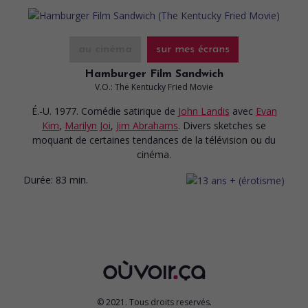
au cinéma
sur mes écrans
Hamburger Film Sandwich
V.O.: The Kentucky Fried Movie
É.-U. 1977. Comédie satirique
de
John Landis
avec
Evan
Kim
,
Marilyn Joi
,
Jim Abrahams
. Divers sketches se
moquant de certaines tendances de la télévision ou du
cinéma.
Durée:
83 min.
© 2021. Tous droits reservés.