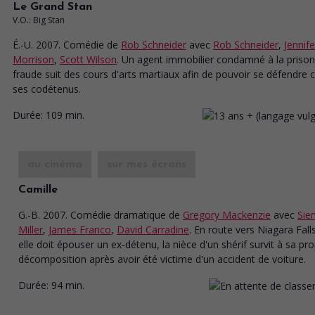
Le Grand Stan
V.O.: Big Stan
É.-U. 2007. Comédie
de
Rob Schneider
avec
Rob Schneider
,
Jennife
Morrison
,
Scott Wilson
. Un agent immobilier condamné à la priso
fraude suit des cours d'arts martiaux afin de pouvoir se défendre 
ses codétenus.
Durée:
109 min.
au cinéma
sur mes écrans
Camille
G.-B. 2007. Comédie dramatique
de
Gregory Mackenzie
avec
Sie
Miller
,
James Franco
,
David Carradine
. En route vers Niagara Fall
elle doit épouser un ex-détenu, la nièce d'un shérif survit à sa pr
décomposition après avoir été victime d'un accident de voiture.
Durée:
94 min.