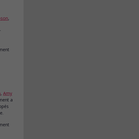
pson
,
r
n
,
Amy
ment a
appés
e.