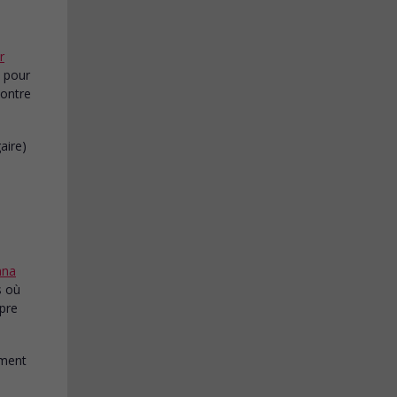
r
n pour
contre
nna
s où
opre