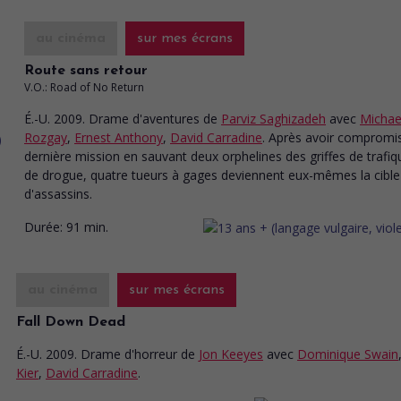
au cinéma
sur mes écrans
Route sans retour
V.O.: Road of No Return
É.-U. 2009. Drame d'aventures
de
Parviz Saghizadeh
avec
Michael
Rozgay
,
Ernest Anthony
,
David Carradine
. Après avoir compromis
dernière mission en sauvant deux orphelines des griffes de trafiq
de drogue, quatre tueurs à gages deviennent eux-mêmes la cible
d'assassins.
Durée:
91 min.
au cinéma
sur mes écrans
Fall Down Dead
É.-U. 2009. Drame d'horreur
de
Jon Keeyes
avec
Dominique Swain
Kier
,
David Carradine
.