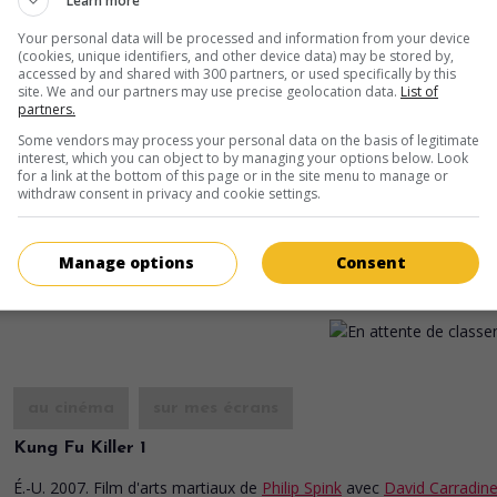
Learn more
Fletcher
,
Dickon Tolson
,
Lana Kamenov
. Alors qu'un terrible vi
Your personal data will be processed and information from your device
ravage les États-Unis transformant les êtres humains en zombi
(cookies, unique identifiers, and other device data) may be stored by,
trois survivants se réfugient dans une ferme isolée.
accessed by and shared with 300 partners, or used specifically by this
site. We and our partners may use precise geolocation data.
List of
Durée:
110 min.
partners.
Some vendors may process your personal data on the basis of legitimate
interest, which you can object to by managing your options below. Look
for a link at the bottom of this page or in the site menu to manage or
au cinéma
sur mes écrans
withdraw consent in privacy and cookie settings.
The Golden Boys
Manage options
Consent
É.-U. 2008. Comédie sentimentale
de
Daniel Adams
avec
David
Carradine
,
Bruce Dern
,
Rip Torn
.
au cinéma
sur mes écrans
Kung Fu Killer 1
É.-U. 2007. Film d'arts martiaux
de
Philip Spink
avec
David Carradin