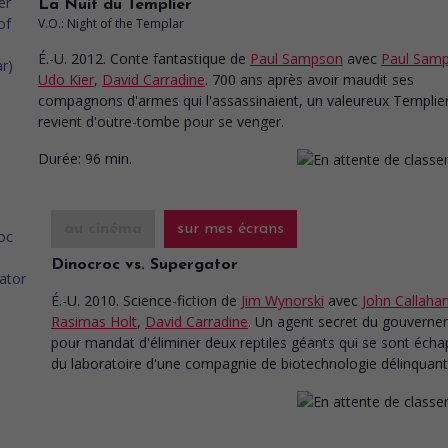
La Nuit du Templier
V.O.: Night of the Templar
É.-U. 2012. Conte fantastique
de
Paul Sampson
avec
Paul Sam
Udo Kier
,
David Carradine
. 700 ans après avoir maudit ses
compagnons d'armes qui l'assassinaient, un valeureux Templie
revient d'outre-tombe pour se venger.
Durée:
96 min.
au cinéma
sur mes écrans
Dinocroc vs. Supergator
É.-U. 2010. Science-fiction
de
Jim Wynorski
avec
John Callaha
Rasimas Holt
,
David Carradine
. Un agent secret du gouverne
pour mandat d'éliminer deux reptiles géants qui se sont éch
du laboratoire d'une compagnie de biotechnologie délinquant