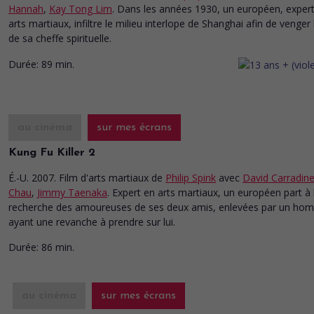
Hannah
,
Kay Tong Lim
. Dans les années 1930, un européen, exper
arts martiaux, infiltre le milieu interlope de Shanghai afin de venger
de sa cheffe spirituelle.
Durée:
89 min.
au cinéma
sur mes écrans
Kung Fu Killer 2
É.-U. 2007. Film d'arts martiaux
de
Philip Spink
avec
David Carradin
Chau
,
Jimmy Taenaka
. Expert en arts martiaux, un européen part à 
recherche des amoureuses de ses deux amis, enlevées par un ho
ayant une revanche à prendre sur lui.
Durée:
86 min.
au cinéma
sur mes écrans