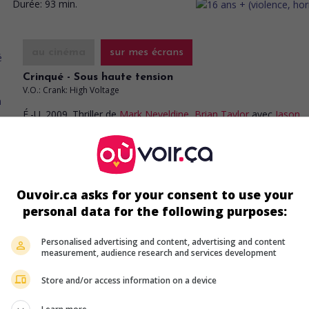
Durée:
93 min.
au cinéma
sur mes écrans
Crinqué - Sous haute tension
V.O.: Crank: High Voltage
É.-U. 2009. Thriller
de
Mark Neveldine
,
Brian Taylor
avec
Jason
Statham
,
Amy Smart
,
Clifton Collins Jr.
. Un tueur à gages se fait 
son coeur par un criminel asiatique, qui le remplace par un appar
sophistiqué nécessitant de fréquentes décharges électriques.
Durée:
96 min.
Ouvoir.ca asks for your consent to use your
personal data for the following purposes:
Personalised advertising and content, advertising and content
au cinéma
sur mes écrans
measurement, audience research and services development
Autumn - Fin du monde
Store and/or access information on a device
V.O.: Autumn
Can. 2008. Drame d'horreur
de
Steven Rumbelow
avec
Dexter