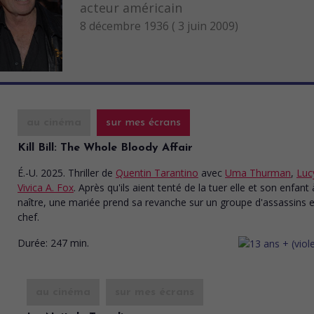
acteur américain
8 décembre 1936 ( 3 juin 2009)
au cinéma
sur mes écrans
Kill Bill: The Whole Bloody Affair
É.-U. 2025. Thriller
de
Quentin Tarantino
avec
Uma Thurman
,
Luc
Vivica A. Fox
. Après qu'ils aient tenté de la tuer elle et son enfant 
naître, une mariée prend sa revanche sur un groupe d'assassins e
chef.
Durée:
247 min.
au cinéma
sur mes écrans