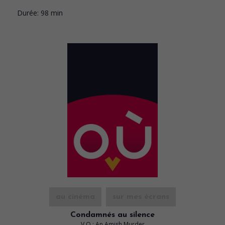
Durée:
98 min
au cinéma
sur mes écrans
Condamnés au silence
V.O.: An Amish Murder