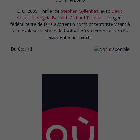
V.O.: Time Bomb
É.-U. 2005. Thriller
de
Stephen Gyllenhaal
avec
David
Arquette
,
Angela Bassett
,
Richard T. Jones
. Un agent
fédéral tente de faire avorter un complot terroriste visant à
faire exploser le stade de football où sa femme et son fils
assistent à un match.
Durée:
n/d