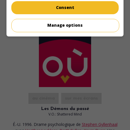
Consent
Manage options
au cinéma
sur mes écrans
Les Démons du passé
V.O.: Shattered Mind
É.-U. 1996. Drame psychologique
de
Stephen Gyllenhaal