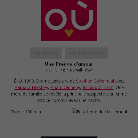
au cinéma
sur mes écrans
Une Preuve d'amour
V.O.: Killing in a Small Town
É.-U. 1990. Drame judiciaire
de
Stephen Gyllenhaal
avec
Barbara Hershey
,
Brian Dennehy
,
Richard Gilliland
. Une
mère de famille se révèle la principale suspecte d'un crime
atroce commis avec une hache.
Durée:
100 min.