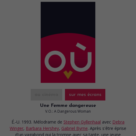
au cinéma
sur mes écrans
Une Femme dangereuse
V.O.: A Dangerous Woman
É.-U. 1993. Mélodrame
de
Stephen Gyllenhaal
avec
Debra
Winger
,
Barbara Hershey
,
Gabriel Byrne
. Après s'être éprise
d'un vagabond qui la trompe avec sa tante, une jeune