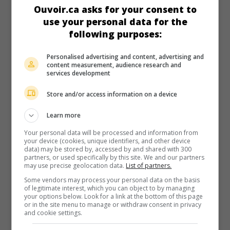
Ouvoir.ca asks for your consent to
use your personal data for the
following purposes:
Personalised advertising and content, advertising and
content measurement, audience research and
services development
Store and/or access information on a device
Learn more
au cinéma
sur mes écrans
Your personal data will be processed and information from
The Patron Saint of Liars
your device (cookies, unique identifiers, and other device
data) may be stored by, accessed by and shared with 300
É.-U. 1997. Drame de moeurs
de
Stephen Gyllenhaal
avec
partners, or used specifically by this site. We and our partners
Dana Delany
,
Sada Thompson
,
Clancy Brown
. Une jeune
may use precise geolocation data.
List of partners.
femme enceinte fuit son mari et recommence sa vie à zéro
Some vendors may process your personal data on the basis
avec un homme à qui elle cache son passé.
of legitimate interest, which you can object to by managing
your options below. Look for a link at the bottom of this page
or in the site menu to manage or withdraw consent in privacy
and cookie settings.