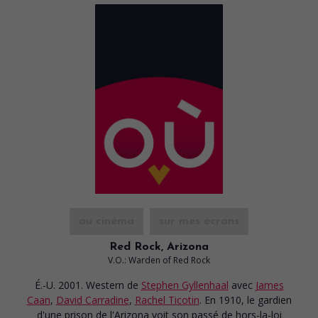
au cinéma
sur mes écrans
Red Rock, Arizona
V.O.: Warden of Red Rock
É.-U. 2001. Western
de
Stephen Gyllenhaal
avec
James
Caan
,
David Carradine
,
Rachel Ticotin
. En 1910, le gardien
d'une prison de l'Arizona voit son passé de hors-la-loi