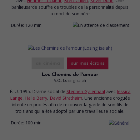
avec
Heather Locklear
,
Brett Cullen
,
Kevin Dunn
. Une
banlieusarde souffre de troubles de la personnalité depuis
la mort de son père.
Durée:
120 min.
au cinéma
sur mes écrans
Les Chemins de l'amour
V.O.: Losing Isaiah
É.-U. 1995. Drame social
de
Stephen Gyllenhaal
avec
Jessica
Lange
,
Halle Berry
,
David Strathairn
. Une ancienne droguée
intente un procès afin de recouvrer la garde de son fils de
trois ans qui a été adopté par une travailleuse sociale.
Durée:
100 min.