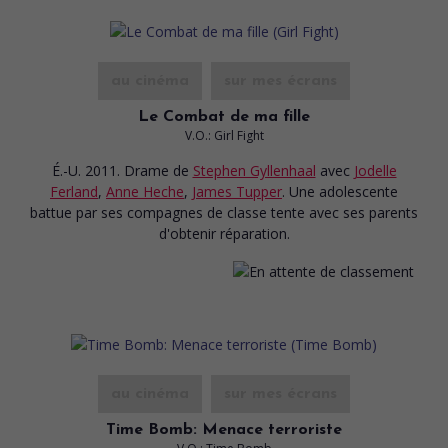
au cinéma
sur mes écrans
Le Combat de ma fille
V.O.: Girl Fight
É.-U. 2011. Drame
de
Stephen Gyllenhaal
avec
Jodelle
Ferland
,
Anne Heche
,
James Tupper
. Une adolescente
battue par ses compagnes de classe tente avec ses parents
d'obtenir réparation.
au cinéma
sur mes écrans
Time Bomb: Menace terroriste