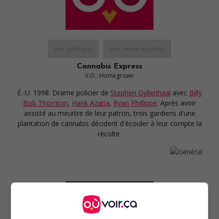
au cinéma
sur mes écrans
Cannabis Express
V.O.: Homegrown
É.-U. 1998. Drame policier
de
Stephen Gyllenhaal
avec
Billy
Bob Thornton
,
Hank Azaria
,
Ryan Phillippe
. Après avoir
assisté au meurtre de leur patron, trois gardiens d'une
plantation de cannabis décident d'écouler à leur compte la
récolte.