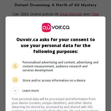
Distant Drumming: A North of 60 Mystery
Can. 2003. Drame policier
de
Dean Bennett
avec
Tina
Keeper
,
Dakota House
,
Tom Jackson
. Dans une ville du
Grand Nord canadien, une policière de la GRC enquête sur
la mort brutale d'un touriste âgé.
Durée:
110 min.
Ouvoir.ca asks for your consent to
use your personal data for the
following purposes:
Personalised advertising and content, advertising and
content measurement, audience research and
services development
au cinéma
sur mes écrans
Store and/or access information on a device
Grizzly
V.O.: Grizzly Falls
Learn more
Can. 1999. Aventures
de
Stewart Raffill
avec
Daniel Clark
,
Your personal data will be processed and information from
Bryan Brown
,
Tom Jackson
. Lors d'une expédition dans les
your device (cookies, unique identifiers, and other device
montagnes Rocheuses, le jeune fils d'un aventurier est
data) may be stored by, accessed by and shared with 300
partners, or used specifically by this site. We and our partners