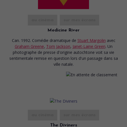
au cinéma
sur mes écrans
Medicine River
Can. 1992. Comédie dramatique
de
Stuart Margolin
avec
Graham Greene
,
Tom Jackson
,
Janet-Laine Green
. Un
photographe de presse d'origine autochtone voit sa vie
sentimentale remise en question lors d'un passage dans sa
ville natale.
au cinéma
sur mes écrans
The Diviners