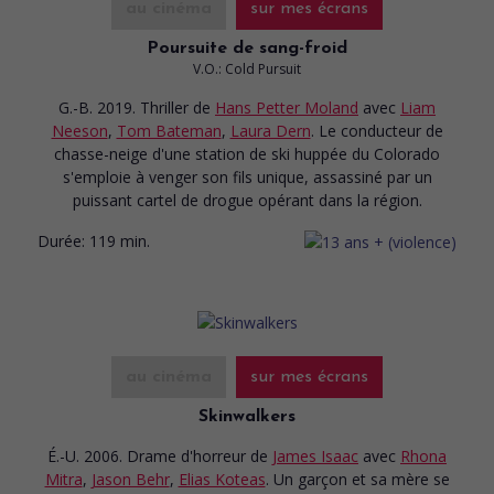
au cinéma
sur mes écrans
Poursuite de sang-froid
V.O.: Cold Pursuit
G.-B. 2019. Thriller
de
Hans Petter Moland
avec
Liam
Neeson
,
Tom Bateman
,
Laura Dern
. Le conducteur de
chasse-neige d'une station de ski huppée du Colorado
s'emploie à venger son fils unique, assassiné par un
puissant cartel de drogue opérant dans la région.
Durée:
119 min.
au cinéma
sur mes écrans
Skinwalkers
É.-U. 2006. Drame d'horreur
de
James Isaac
avec
Rhona
Mitra
,
Jason Behr
,
Elias Koteas
. Un garçon et sa mère se