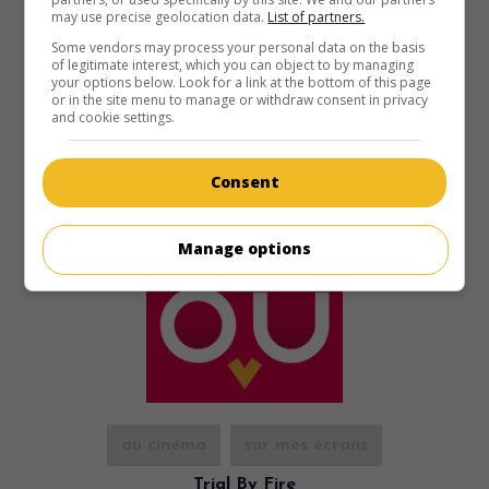
enlevé par une mère grizzly.
may use precise geolocation data.
List of partners.
Durée:
94 min.
Some vendors may process your personal data on the basis
of legitimate interest, which you can object to by managing
your options below. Look for a link at the bottom of this page
or in the site menu to manage or withdraw consent in privacy
and cookie settings.
Consent
Manage options
au cinéma
sur mes écrans
Trial By Fire