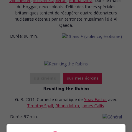
Winchester
,
Sullivan Stapleton
,
Rhona Mitra
. Dans le massif
du Hoggar, deux soldats d'élite des forces spéciales
britanniques tentent de récupérer quatre détonateurs
nucléaires détenus par un terroriste musulman lié à Al
Qaeda.
Durée:
90 min.
au cinéma
sur mes écrans
Reuniting the Rubins
G.-B. 2011. Comédie dramatique
de
Yoav Factor
avec
Timothy Spall
,
Rhona Mitra
,
James Callis
.
Durée:
97 min.