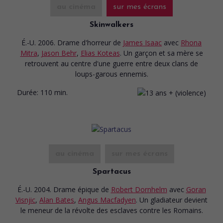
au cinéma
sur mes écrans
Skinwalkers
É.-U. 2006. Drame d'horreur
de
James Isaac
avec
Rhona
Mitra
,
Jason Behr
,
Elias Koteas
. Un garçon et sa mère se
retrouvent au centre d'une guerre entre deux clans de
loups-garous ennemis.
Durée:
110 min.
au cinéma
sur mes écrans
Spartacus
É.-U. 2004. Drame épique
de
Robert Dornhelm
avec
Goran
Visnjic
,
Alan Bates
,
Angus Macfadyen
. Un gladiateur devient
le meneur de la révolte des esclaves contre les Romains.