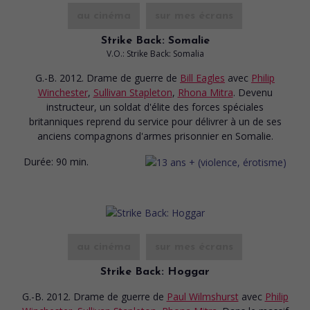
au cinéma
sur mes écrans
Strike Back: Somalie
V.O.: Strike Back: Somalia
G.-B. 2012. Drame de guerre
de
Bill Eagles
avec
Philip
Winchester
,
Sullivan Stapleton
,
Rhona Mitra
. Devenu
instructeur, un soldat d'élite des forces spéciales
britanniques reprend du service pour délivrer à un de ses
anciens compagnons d'armes prisonnier en Somalie.
Durée:
90 min.
au cinéma
sur mes écrans
Strike Back: Hoggar
G.-B. 2012. Drame de guerre
de
Paul Wilmshurst
avec
Philip