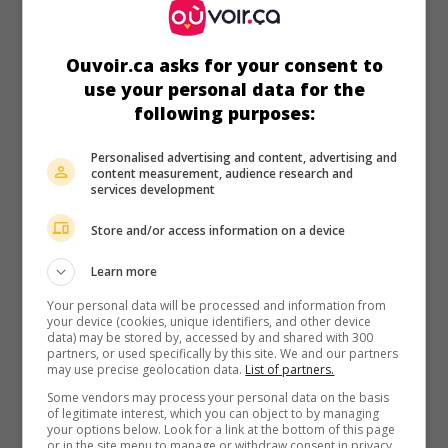
Ouvoir.ca asks for your consent to
au cinéma
sur mes écrans
use your personal data for the
La Négociatrice
following purposes:
V.O.: Crisis Point
Personalised advertising and content, advertising and
Can. 2011. Thriller
de
Adrian Wills
avec
Rhona Mitra
,
Erika
content measurement, audience research and
Rosenbaum
,
Elias Toufexis
. Encore ébranlée par une
services development
opération qui a mal tourné, une ex-négociatrice de la police
de Détroit reprend du service lorsque sa propre soeur est
Store and/or access information on a device
prise en otage par des criminels.
Learn more
Durée:
87 min.
Your personal data will be processed and information from
your device (cookies, unique identifiers, and other device
data) may be stored by, accessed by and shared with 300
partners, or used specifically by this site. We and our partners
may use precise geolocation data.
List of partners.
Some vendors may process your personal data on the basis
of legitimate interest, which you can object to by managing
your options below. Look for a link at the bottom of this page
or in the site menu to manage or withdraw consent in privacy