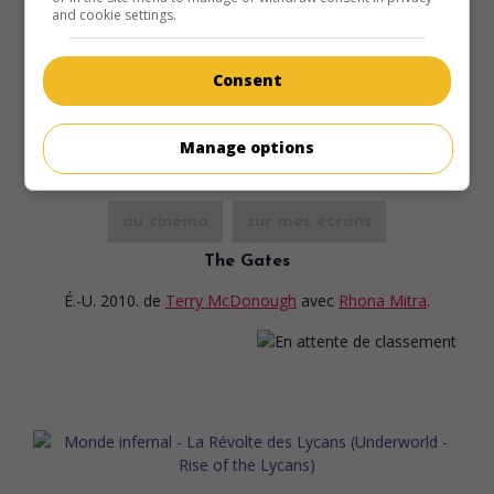
and cookie settings.
Consent
Manage options
au cinéma
sur mes écrans
The Gates
É.-U. 2010.
de
Terry McDonough
avec
Rhona Mitra
.