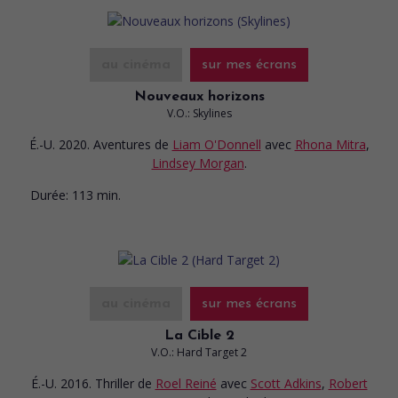
au cinéma
sur mes écrans
Nouveaux horizons
V.O.: Skylines
É.-U. 2020. Aventures
de
Liam O'Donnell
avec
Rhona Mitra
,
Lindsey Morgan
.
Durée:
113 min.
au cinéma
sur mes écrans
La Cible 2
V.O.: Hard Target 2
É.-U. 2016. Thriller
de
Roel Reiné
avec
Scott Adkins
,
Robert