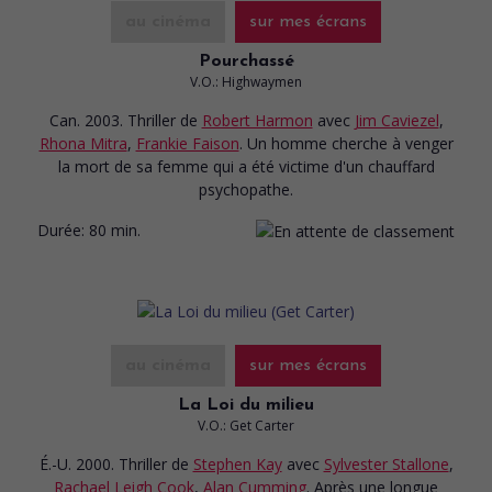
au cinéma
sur mes écrans
Pourchassé
V.O.: Highwaymen
Can. 2003. Thriller
de
Robert Harmon
avec
Jim Caviezel
,
Rhona Mitra
,
Frankie Faison
. Un homme cherche à venger
la mort de sa femme qui a été victime d'un chauffard
psychopathe.
Durée:
80 min.
au cinéma
sur mes écrans
La Loi du milieu
V.O.: Get Carter
É.-U. 2000. Thriller
de
Stephen Kay
avec
Sylvester Stallone
,
Rachael Leigh Cook
,
Alan Cumming
. Après une longue