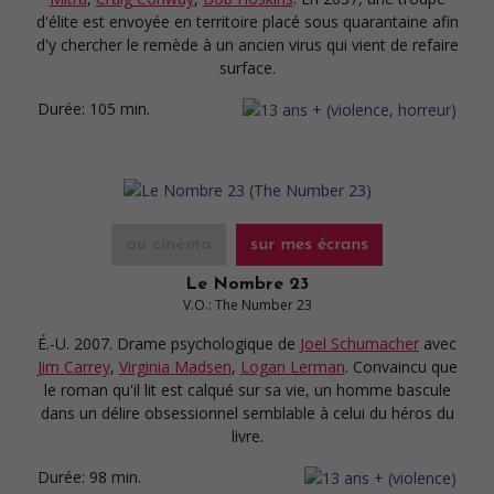
d'élite est envoyée en territoire placé sous quarantaine afin
d'y chercher le remède à un ancien virus qui vient de refaire
surface.
Durée:
105 min.
au cinéma
sur mes écrans
Le Nombre 23
V.O.: The Number 23
É.-U. 2007. Drame psychologique
de
Joel Schumacher
avec
Jim Carrey
,
Virginia Madsen
,
Logan Lerman
. Convaincu que
le roman qu'il lit est calqué sur sa vie, un homme bascule
dans un délire obsessionnel semblable à celui du héros du
livre.
Durée:
98 min.