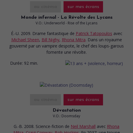
au cinéma
sur mes écrans
Monde infernal - La Révolte des Lycans
V.O.: Underworld - Rise of the Lycans
É.-U. 2009. Drame fantastique
de
Patrick Tatopoulos
avec
Michael Sheen
,
Bill Nighy
,
Rhona Mitra
. Dans un royaume
gouverné par un vampire despote, le chef des loups-garous
fomente une révolte.
Durée:
92 min.
au cinéma
sur mes écrans
Dévastation
V.O.: Doomsday
G.-B. 2008. Science-fiction
de
Neil Marshall
avec
Rhona
Mitra
,
Craig Conway
,
Bob Hoskins
. En 2037, une troupe