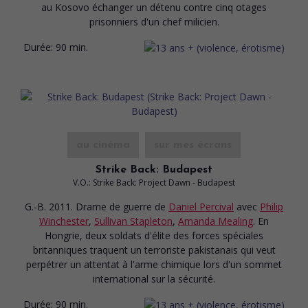
au Kosovo échanger un détenu contre cinq otages
prisonniers d'un chef milicien.
Durée:
90 min.
au cinéma
sur mes écrans
Strike Back: Budapest
V.O.: Strike Back: Project Dawn - Budapest
G.-B. 2011. Drame de guerre
de
Daniel Percival
avec
Philip
Winchester
,
Sullivan Stapleton
,
Amanda Mealing
. En
Hongrie, deux soldats d'élite des forces spéciales
britanniques traquent un terroriste pakistanais qui veut
perpétrer un attentat à l'arme chimique lors d'un sommet
international sur la sécurité.
Durée:
90 min.