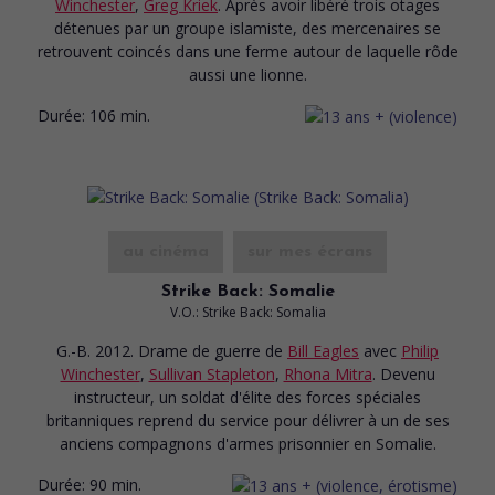
Winchester
,
Greg Kriek
. Après avoir libéré trois otages
détenues par un groupe islamiste, des mercenaires se
retrouvent coincés dans une ferme autour de laquelle rôde
aussi une lionne.
Durée:
106 min.
au cinéma
sur mes écrans
Strike Back: Somalie
V.O.: Strike Back: Somalia
G.-B. 2012. Drame de guerre
de
Bill Eagles
avec
Philip
Winchester
,
Sullivan Stapleton
,
Rhona Mitra
. Devenu
instructeur, un soldat d'élite des forces spéciales
britanniques reprend du service pour délivrer à un de ses
anciens compagnons d'armes prisonnier en Somalie.
Durée:
90 min.