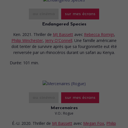
au cinéma
sur mes écrans
Endangered Species
Ken. 2021. Thriller
de
MJ Bassett
avec
Rebecca Romijn
,
Philip Winchester
,
Jerry O'Connell
. Une famille américaine
doit tenter de survivre après que sa fourgonnette eut été
renversée par un rhinocéros durant un safari au Kenya.
Durée:
101 min.
au cinéma
sur mes écrans
Mercenaires
V.O.: Rogue
É.-U. 2020. Thriller
de
MJ Bassett
avec
Megan Fox
,
Philip