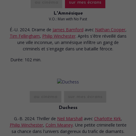
au cinéma
sur mes écrans
L'Amnésique
V.O.: Man with No Past
É.-U. 2024. Drame
de
James Bamford
avec
Nathan Cooper
,
Tim Fellingham
,
Philip Winchester
. Après s'être réveillé dans
une ville inconnue, un amnésique infiltre un gang de
criminels et s'engage dans une bataille féroce.
Durée:
102 min.
au cinéma
sur mes écrans
Duchess
G.-B. 2024. Thriller
de
Neil Marshall
avec
Charlotte Kirk
,
Philip Winchester
,
Colm Meaney
. Une petite criminelle tente
sa chance dans l'univers dangereux du trafic de diamants.