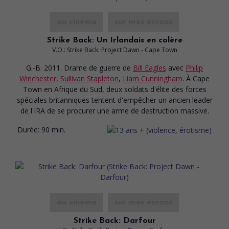
au cinéma
sur mes écrans
Strike Back: Un Irlandais en colère
V.O.: Strike Back: Project Dawn - Cape Town
G.-B. 2011. Drame de guerre
de
Bill Eagles
avec
Philip
Winchester
,
Sullivan Stapleton
,
Liam Cunningham
. À Cape
Town en Afrique du Sud, deux soldats d'élite des forces
spéciales britanniques tentent d'empêcher un ancien leader
de l'IRA de se procurer une arme de destruction massive.
Durée:
90 min.
au cinéma
sur mes écrans
Strike Back: Darfour