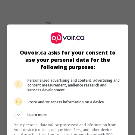
au cinéma
sur mes écrans
Ouvoir.ca asks for your consent to
Strike Back: Hoggar
use your personal data for the
G.-B. 2012. Drame de guerre
de
Paul Wilmshurst
avec
Philip
following purposes:
Winchester
,
Sullivan Stapleton
,
Rhona Mitra
. Dans le massif
du Hoggar, deux soldats d'élite des forces spéciales
Personalised advertising and content, advertising and
britanniques tentent de récupérer quatre détonateurs
content measurement, audience research and
nucléaires détenus par un terroriste musulman lié à Al
services development
Qaeda.
Store and/or access information on a device
Durée:
90 min.
Learn more
Your personal data will be processed and information from
your device (cookies, unique identifiers, and other device
data) may be stored by, accessed by and shared with 300