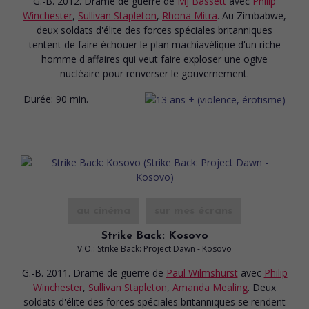
G.-B. 2012. Drame de guerre
de
MJ Bassett
avec
Philip
Winchester
,
Sullivan Stapleton
,
Rhona Mitra
. Au Zimbabwe,
deux soldats d'élite des forces spéciales britanniques
tentent de faire échouer le plan machiavélique d'un riche
homme d'affaires qui veut faire exploser une ogive
nucléaire pour renverser le gouvernement.
Durée:
90 min.
au cinéma
sur mes écrans
Strike Back: Kosovo
V.O.: Strike Back: Project Dawn - Kosovo
G.-B. 2011. Drame de guerre
de
Paul Wilmshurst
avec
Philip
Winchester
,
Sullivan Stapleton
,
Amanda Mealing
. Deux
soldats d'élite des forces spéciales britanniques se rendent