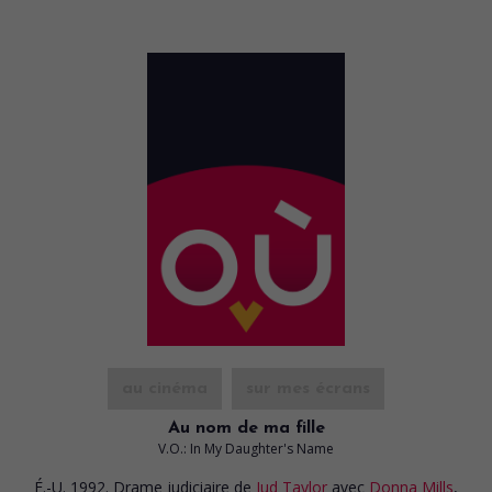
au cinéma
sur mes écrans
Au nom de ma fille
V.O.: In My Daughter's Name
É.-U. 1992. Drame judiciaire
de
Jud Taylor
avec
Donna Mills
,