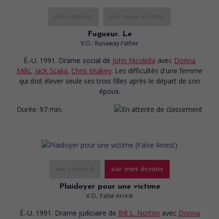
au cinéma
sur mes écrans
Fugueur. Le
V.O.: Runaway Father
É.-U. 1991. Drame social
de
John Nicolella
avec
Donna
Mills
,
Jack Scalia
,
Chris Mulkey
. Les difficultés d'une femme
qui doit élever seule ses trois filles après le départ de son
époux.
Durée:
97 min.
au cinéma
sur mes écrans
Plaidoyer pour une victime
V.O.: False Arrest
É.-U. 1991. Drame judiciaire
de
Bill L. Norton
avec
Donna