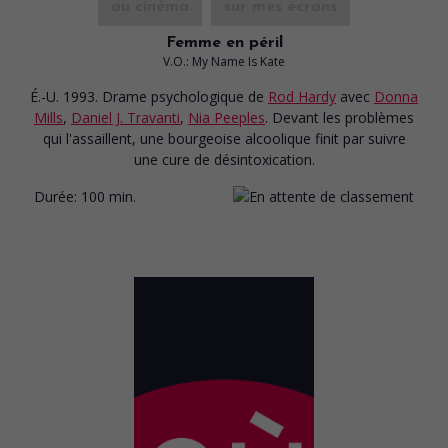
au cinéma
sur mes écrans
Femme en péril
V.O.: My Name Is Kate
É.-U. 1993. Drame psychologique
de
Rod Hardy
avec
Donna
Mills
,
Daniel J. Travanti
,
Nia Peeples
. Devant les problèmes
qui l'assaillent, une bourgeoise alcoolique finit par suivre
une cure de désintoxication.
Durée:
100 min.