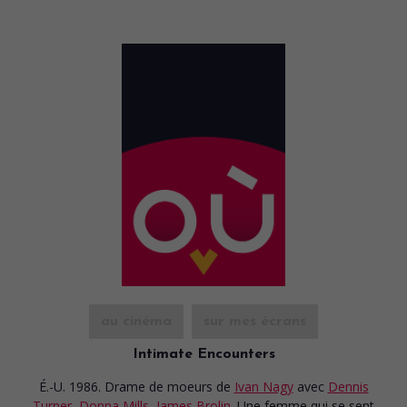
au cinéma
sur mes écrans
Intimate Encounters
É.-U. 1986. Drame de moeurs
de
Ivan Nagy
avec
Dennis
Turner
,
Donna Mills
,
James Brolin
. Une femme qui se sent