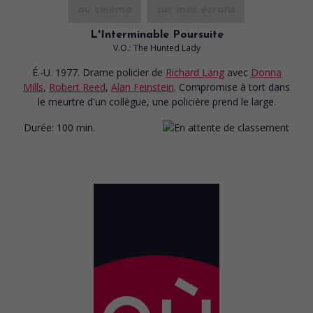
au cinéma
sur mes écrans
L'Interminable Poursuite
V.O.: The Hunted Lady
É.-U. 1977. Drame policier
de
Richard Lang
avec
Donna
Mills
,
Robert Reed
,
Alan Feinstein
. Compromise à tort dans
le meurtre d'un collègue, une policière prend le large.
Durée:
100 min.