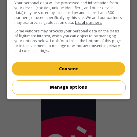
au cinéma
sur mes écrans
Your personal data will be processed and information from
your device (cookies, unique identifiers, and other device
data) may be stored by, accessed by and shared with 300
Une Vieille Demoiselle
partners, or used specifically by this site. We and our partners
V.O.: The World's Oldest Living Bridesmaid
may use precise geolocation data.
List of partners.
É.-U. 1990. Comédie sentimentale
de
Joseph L. Scanlan
Some vendors may process your personal data on the basis
avec
Donna Mills
,
Brian Wimmer
,
Winston Rekert
. Une
of legitimate interest, which you can object to by managing
your options below. Look for a link at the bottom of this page
avocate dans la quarantaine s'éprend de son secrétaire, un
or in the site menu to manage or withdraw consent in privacy
jeune homme aux idées non conformistes.
and cookie settings.
Durée:
96 min.
Consent
Manage options