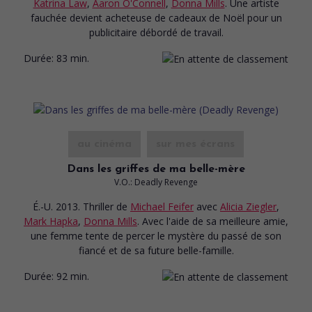
Katrina Law
,
Aaron O'Connell
,
Donna Mills
. Une artiste
fauchée devient acheteuse de cadeaux de Noël pour un
publicitaire débordé de travail.
Durée:
83 min.
au cinéma
sur mes écrans
Dans les griffes de ma belle-mère
V.O.: Deadly Revenge
É.-U. 2013. Thriller
de
Michael Feifer
avec
Alicia Ziegler
,
Mark Hapka
,
Donna Mills
. Avec l'aide de sa meilleure amie,
une femme tente de percer le mystère du passé de son
fiancé et de sa future belle-famille.
Durée:
92 min.