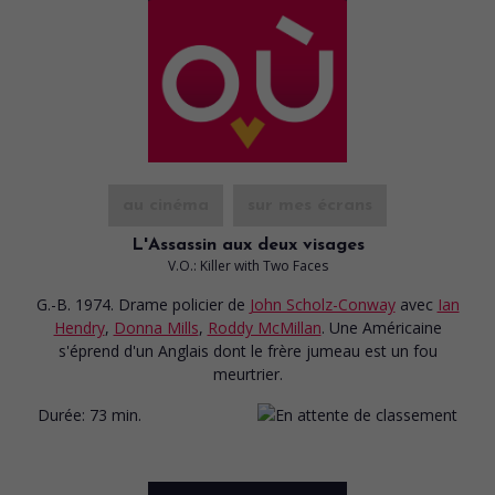
au cinéma
sur mes écrans
L'Assassin aux deux visages
V.O.: Killer with Two Faces
G.-B. 1974. Drame policier
de
John Scholz-Conway
avec
Ian
Hendry
,
Donna Mills
,
Roddy McMillan
. Une Américaine
s'éprend d'un Anglais dont le frère jumeau est un fou
meurtrier.
Durée:
73 min.