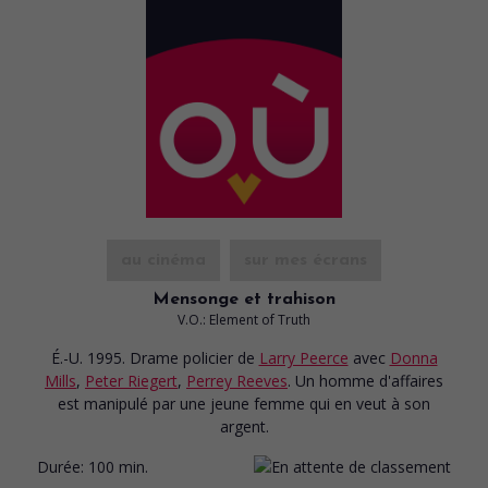
au cinéma
sur mes écrans
Mensonge et trahison
V.O.: Element of Truth
É.-U. 1995. Drame policier
de
Larry Peerce
avec
Donna
Mills
,
Peter Riegert
,
Perrey Reeves
. Un homme d'affaires
est manipulé par une jeune femme qui en veut à son
argent.
Durée:
100 min.