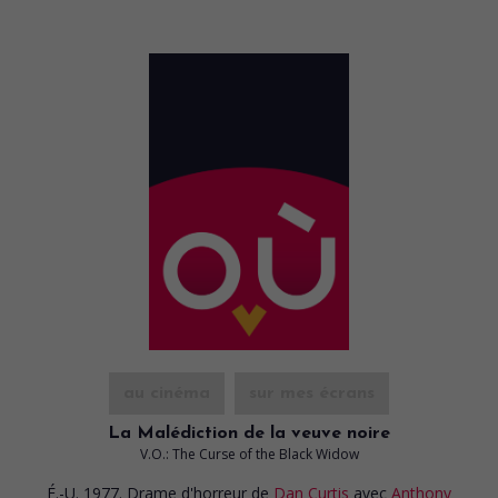
au cinéma
sur mes écrans
La Malédiction de la veuve noire
V.O.: The Curse of the Black Widow
É.-U. 1977. Drame d'horreur
de
Dan Curtis
avec
Anthony