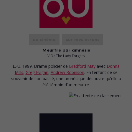
au cinéma
sur mes écrans
Meurtre par amnésie
V.O.: The Lady Forgets
É.-U. 1989. Drame policier
de
Bradford May
avec
Donna
Mills
,
Greg Evigan
,
Andrew Robinson
. En tentant de se
souvenir de son passé, une amnésique découvre qu'elle a
été témoin d'un meurtre.