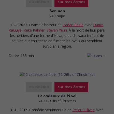
au cinéma
sur mes écrans
Ben non
V.O.: Nope
É.-U. 2022. Drame d'horreur
de
Jordan Peele
avec
Daniel
Kaluuya
,
Keke Palmer
,
Steven Yeun
. À la mort de leur père,
les héritiers d'une ferme d'élevage de chevaux tentent de
sauver leur entreprise en filmant les ovnis qui semblent
survoler la région.
Durée:
135 min.
au cinéma
sur mes écrans
12 cadeaux de Noël
V.O.: 12 Gifts of Christmas
É.-U. 2015. Comédie sentimentale
de
Peter Sullivan
avec