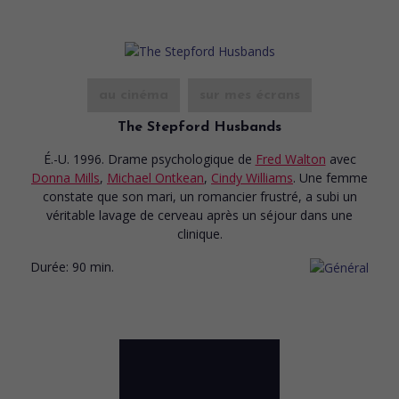
au cinéma
sur mes écrans
The Stepford Husbands
É.-U. 1996. Drame psychologique
de
Fred Walton
avec
Donna Mills
,
Michael Ontkean
,
Cindy Williams
. Une femme
constate que son mari, un romancier frustré, a subi un
véritable lavage de cerveau après un séjour dans une
clinique.
Durée:
90 min.