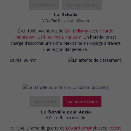
au cinéma
sur mes écrans
Le Rebelle
V.O.: The Desperate Mission
É.-U. 1968. Aventures
de
Earl Bellamy
avec
Ricardo
Montalban
,
Earl Holliman
,
Ina Balin
. Un hors-la-loi est
chargé d'escorter une riche Mexicaine en voyage à travers
une région dangereuse.
Durée:
96 min.
au cinéma
sur mes écrans
La Bataille pour Anzio
V.O.: Lo Sbarco di Anzio
It. 1968. Drame de guerre
de
Edward Dmytryk
avec
Robert