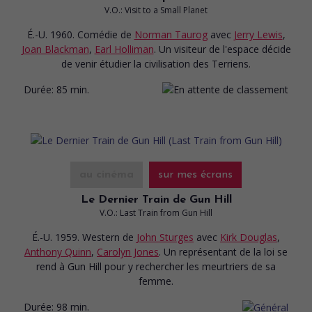
V.O.: Visit to a Small Planet
É.-U. 1960. Comédie
de
Norman Taurog
avec
Jerry Lewis
,
Joan Blackman
,
Earl Holliman
. Un visiteur de l'espace décide
de venir étudier la civilisation des Terriens.
Durée:
85 min.
au cinéma
sur mes écrans
Le Dernier Train de Gun Hill
V.O.: Last Train from Gun Hill
É.-U. 1959. Western
de
John Sturges
avec
Kirk Douglas
,
Anthony Quinn
,
Carolyn Jones
. Un représentant de la loi se
rend à Gun Hill pour y rechercher les meurtriers de sa
femme.
Durée:
98 min.