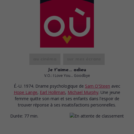
au cinéma
sur mes écrans
Je t'aime... adieu
V.O.: I Love You... Goodbye
É.-U. 1974. Drame psychologique
de
Sam O'Steen
avec
Hope Lange
,
Earl Holliman
,
Michael Murphy
. Une jeune
femme quitte son mari et ses enfants dans l'espoir de
trouver réponse à ses insatisfactions personnelles.
Durée:
77 min.