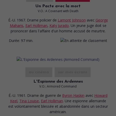
Un Pacte avec la mort
V.O.: A Covenant with Death
É.-U. 1967. Drame policier
de
Lamont Johnson
avec
George
Maharis
,
Earl Holliman
,
Katy Jurado
. Un jeune juge doit se
prononcer dans l'affaire d'un homme accusé de meurtre.
Durée:
97 min.
au cinéma
sur mes écrans
L'Espionne des Ardennes
V.O.: Armored Command
É.-U. 1961. Drame de guerre
de
Byron Haskin
avec
Howard
Keel
,
Tina Louise
,
Earl Holliman
. Une espionne allemande
est volontairement blessée et abandonnée dans un secteur
américain.