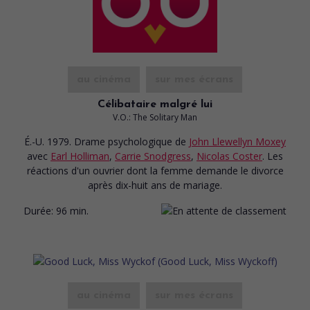
au cinéma
sur mes écrans
Célibataire malgré lui
V.O.: The Solitary Man
É.-U. 1979. Drame psychologique
de
John Llewellyn Moxey
avec
Earl Holliman
,
Carrie Snodgress
,
Nicolas Coster
. Les
réactions d'un ouvrier dont la femme demande le divorce
après dix-huit ans de mariage.
Durée:
96 min.
au cinéma
sur mes écrans