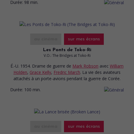
Durée:
98 min.
au cinéma
sur mes écrans
Les Ponts de Toko-Ri
V.O.: The Bridges at Toko-Ri
É.-U. 1954. Drame de guerre
de
Mark Robson
avec
William
Holden
,
Grace Kelly
,
Fredric March
. La vie des aviateurs
attachés à un porte-avions pendant la guerre de Corée.
Durée:
100 min.
au cinéma
sur mes écrans