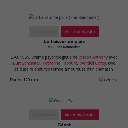
au cinéma
sur mes écrans
Le Faiseur de pluie
V.O.: The Rainmaker
É.-U. 1956. Drame psychologique
de
Joseph Anthony
avec
Burt Lancaster
,
Katharine Hepburn
,
Wendell Corey
. Une
célibataire endurcie tombe amoureuse d'un charlatan.
Durée:
120 min.
au cinéma
sur mes écrans
Géant