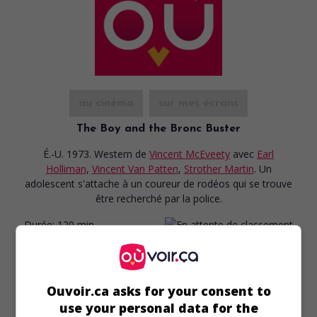
au cinéma
sur mes écrans
The Boy and the Bronc Buster
É.-U. 1973. Western
de
Vincent McEveety
avec
Earl
Holliman
,
Vincent Van Patten
,
Strother Martin
. Un
adolescent s'attache à un coureur de rodéos qui se trouve
être recherché par la police.
Durée:
120 min.
Ouvoir.ca asks for your consent to
use your personal data for the