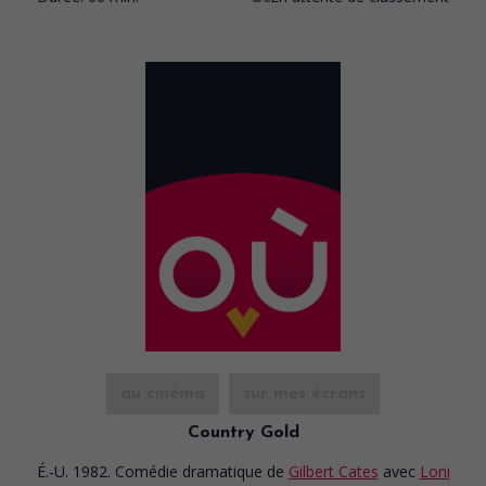
au cinéma
sur mes écrans
Country Gold
É.-U. 1982. Comédie dramatique
de
Gilbert Cates
avec
Loni