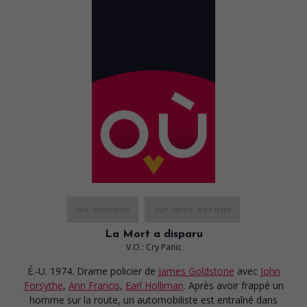
au cinéma
sur mes écrans
La Mort a disparu
V.O.: Cry Panic
É.-U. 1974. Drame policier
de
James Goldstone
avec
John
Forsythe
,
Ann Francis
,
Earl Holliman
. Après avoir frappé un
homme sur la route, un automobiliste est entraîné dans