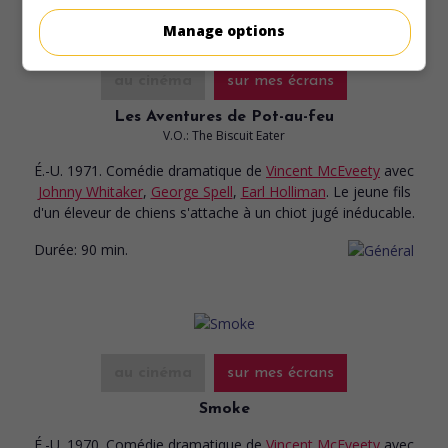
Manage options
au cinéma
sur mes écrans
Les Aventures de Pot-au-feu
V.O.: The Biscuit Eater
É.-U. 1971. Comédie dramatique
de
Vincent McEveety
avec
Johnny Whitaker
,
George Spell
,
Earl Holliman
. Le jeune fils
d'un éleveur de chiens s'attache à un chiot jugé inéducable.
Durée:
90 min.
au cinéma
sur mes écrans
Smoke
É.-U. 1970. Comédie dramatique
de
Vincent McEveety
avec