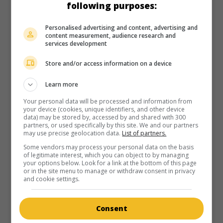
following purposes:
Personalised advertising and content, advertising and
content measurement, audience research and
services development
Store and/or access information on a device
Learn more
Your personal data will be processed and information from
your device (cookies, unique identifiers, and other device
data) may be stored by, accessed by and shared with 300
au cinéma
sur mes écrans
partners, or used specifically by this site. We and our partners
may use precise geolocation data.
List of partners.
Tribes
Some vendors may process your personal data on the basis
É.-U. 1971. Drame
de
Joseph Sargent
avec
Darren McGavin
,
of legitimate interest, which you can object to by managing
your options below. Look for a link at the bottom of this page
Earl Holliman
,
Jan-Michael Vincent
. Une jeune recrue se
or in the site menu to manage or withdraw consent in privacy
rebiffe contre des méthodes brutales d'entraînement.
and cookie settings.
Durée:
90 min.
Consent