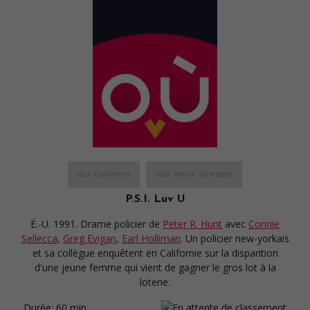
au cinéma
sur mes écrans
P.S.I. Luv U
É.-U. 1991. Drame policier
de
Peter R. Hunt
avec
Connie
Sellecca
,
Greg Evigan
,
Earl Holliman
. Un policier new-yorkais
et sa collègue enquêtent en Californie sur la disparition
d'une jeune femme qui vient de gagner le gros lot à la
loterie.
Durée:
60 min.