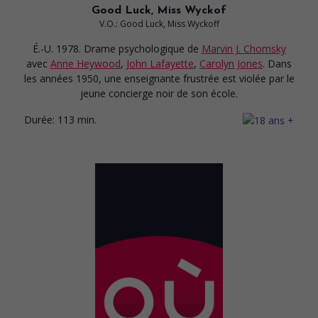
Good Luck, Miss Wyckof
V.O.: Good Luck, Miss Wyckoff
É.-U. 1978. Drame psychologique
de
Marvin J. Chomsky
avec
Anne Heywood
,
John Lafayette
,
Carolyn Jones
. Dans
les années 1950, une enseignante frustrée est violée par le
jeune concierge noir de son école.
Durée:
113 min.