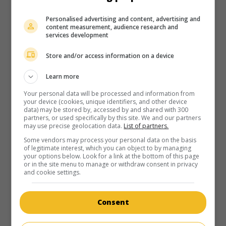
É.-U. 1954. Drame de guerre
de
Mark Robson
avec
William
Personalised advertising and content, advertising and
Holden
,
Grace Kelly
,
Fredric March
. La vie des aviateurs
content measurement, audience research and
attachés à un porte-avions pendant la guerre de Corée.
services development
Durée:
100 min.
Store and/or access information on a device
Learn more
Your personal data will be processed and information from
your device (cookies, unique identifiers, and other device
data) may be stored by, accessed by and shared with 300
au cinéma
sur mes écrans
partners, or used specifically by this site. We and our partners
may use precise geolocation data.
List of partners.
Fenêtre sur cour
Some vendors may process your personal data on the basis
V.O.: Rear Window
of legitimate interest, which you can object to by managing
your options below. Look for a link at the bottom of this page
É.-U. 1954. Thriller
de
Alfred Hitchcock
avec
James Stewart
,
or in the site menu to manage or withdraw consent in privacy
Grace Kelly
,
Wendell Corey
. En observant ses voisins, un
and cookie settings.
photographe pressent un meurtre et tente de confondre
l'assassin.
Consent
Durée:
110 min.