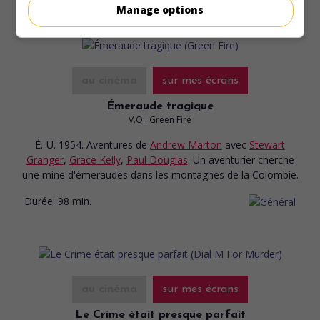
Manage options
au cinéma
sur mes écrans
Émeraude tragique
V.O.: Green Fire
É.-U. 1954. Aventures
de
Andrew Marton
avec
Stewart
Granger
,
Grace Kelly
,
Paul Douglas
. Un aventurier cherche
une mine d'émeraudes dans les montagnes de la Colombie.
Durée:
98 min.
au cinéma
sur mes écrans
Le Crime était presque parfait