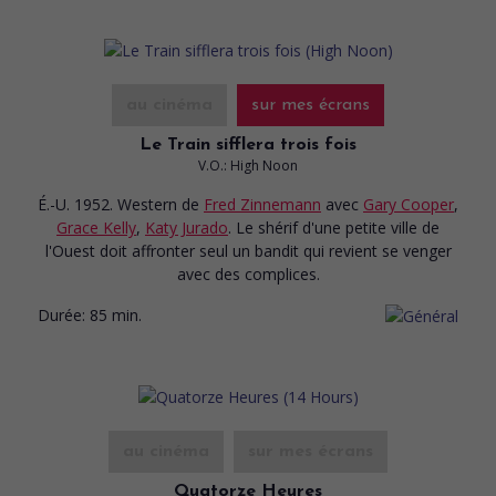
au cinéma
sur mes écrans
Le Train sifflera trois fois
V.O.: High Noon
É.-U. 1952. Western
de
Fred Zinnemann
avec
Gary Cooper
,
Grace Kelly
,
Katy Jurado
. Le shérif d'une petite ville de
l'Ouest doit affronter seul un bandit qui revient se venger
avec des complices.
Durée:
85 min.
au cinéma
sur mes écrans
Quatorze Heures