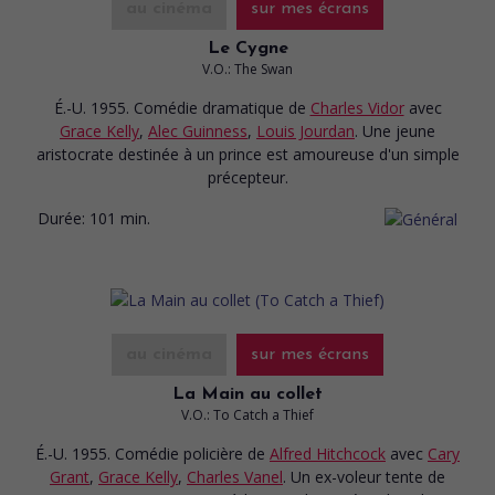
au cinéma
sur mes écrans
Le Cygne
V.O.: The Swan
É.-U. 1955. Comédie dramatique
de
Charles Vidor
avec
Grace Kelly
,
Alec Guinness
,
Louis Jourdan
. Une jeune
aristocrate destinée à un prince est amoureuse d'un simple
précepteur.
Durée:
101 min.
au cinéma
sur mes écrans
La Main au collet
V.O.: To Catch a Thief
É.-U. 1955. Comédie policière
de
Alfred Hitchcock
avec
Cary
Grant
,
Grace Kelly
,
Charles Vanel
. Un ex-voleur tente de