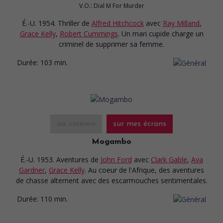
V.O.: Dial M For Murder
É.-U. 1954. Thriller
de
Alfred Hitchcock
avec
Ray Milland
,
Grace Kelly
,
Robert Cummings
. Un mari cupide charge un
criminel de supprimer sa femme.
Durée:
103 min.
au cinéma
sur mes écrans
Mogambo
É.-U. 1953. Aventures
de
John Ford
avec
Clark Gable
,
Ava
Gardner
,
Grace Kelly
. Au coeur de l'Afrique, des aventures
de chasse alternent avec des escarmouches sentimentales.
Durée:
110 min.