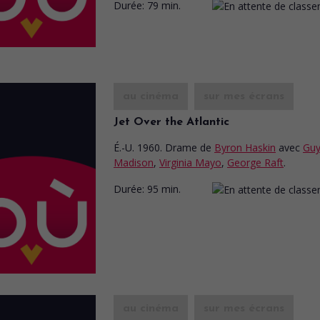
Durée:
79 min.
au cinéma
sur mes écrans
Jet Over the Atlantic
É.-U. 1960. Drame
de
Byron Haskin
avec
Gu
Madison
,
Virginia Mayo
,
George Raft
.
Durée:
95 min.
au cinéma
sur mes écrans