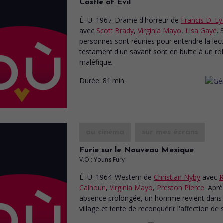
Castle of Evil
É.-U. 1967. Drame d'horreur
de
Francis D. L
avec
Scott Brady
,
Virginia Mayo
,
Lisa Gaye
. 
personnes sont réunies pour entendre la lec
testament d'un savant sont en butte à un ro
maléfique.
Durée:
81 min.
au cinéma
sur mes écrans
Furie sur le Nouveau Mexique
V.O.: Young Fury
É.-U. 1964. Western
de
Christian Nyby
avec
R
Calhoun
,
Virginia Mayo
,
Preston Pierce
. Apr
absence prolongée, un homme revient dans
village et tente de reconquérir l'affection de s