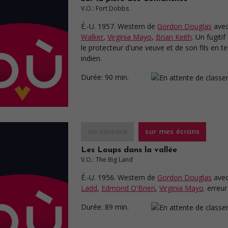
V.O.: Fort Dobbs
É.-U. 1957. Western
de
Gordon Douglas
ave
Walker
,
Virginia Mayo
,
Brian Keith
. Un fugitif
le protecteur d'une veuve et de son fils en ter
indien.
Durée:
90 min.
au cinéma
sur mes écrans
Les Loups dans la vallée
V.O.: The Big Land
É.-U. 1956. Western
de
Gordon Douglas
ave
Ladd
,
Edmond O'Brien
,
Virginia Mayo
. erreur
Durée:
89 min.