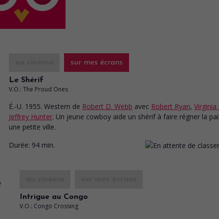
au cinéma
sur mes écrans
Le Shérif
V.O.: The Proud Ones
É.-U. 1955. Western
de
Robert D. Webb
avec
Robert Ryan
,
Virgini
Jeffrey Hunter
. Un jeune cowboy aide un shérif à faire régner la pa
une petite ville.
Durée:
94 min.
au cinéma
sur mes écrans
Intrigue au Congo
V.O.: Congo Crossing