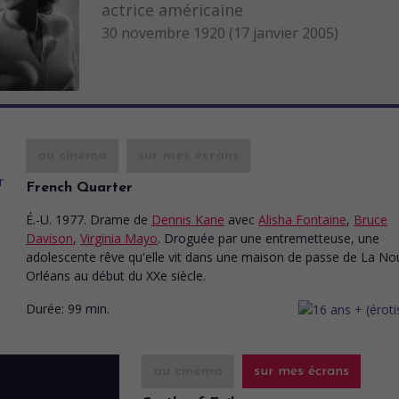
actrice américaine
30 novembre 1920 (17 janvier 2005)
au cinéma
sur mes écrans
French Quarter
É.-U. 1977. Drame
de
Dennis Kane
avec
Alisha Fontaine
,
Bruce
Davison
,
Virginia Mayo
. Droguée par une entremetteuse, une
adolescente rêve qu'elle vit dans une maison de passe de La Nou
Orléans au début du XXe siècle.
Durée:
99 min.
au cinéma
sur mes écrans