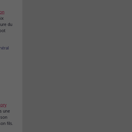
yon
Six
ture du
bot
ory
ès une
 son
on fils.