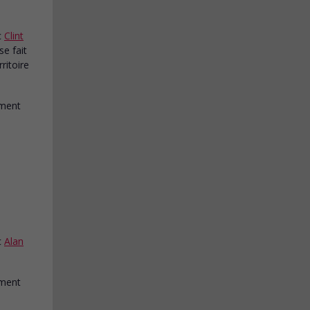
c
Clint
 se fait
ritoire
c
Alan