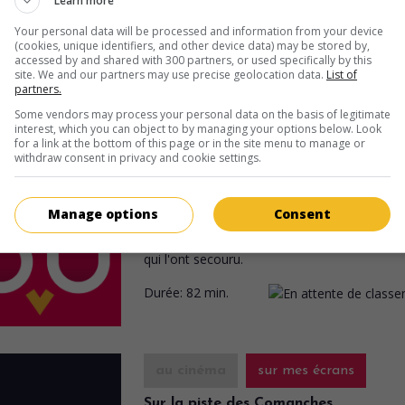
Learn more
Durée:
69 min.
Your personal data will be processed and information from your device
(cookies, unique identifiers, and other device data) may be stored by,
accessed by and shared with 300 partners, or used specifically by this
site. We and our partners may use precise geolocation data.
List of
partners.
au cinéma
sur mes écrans
Some vendors may process your personal data on the basis of legitimate
interest, which you can object to by managing your options below. Look
Violence dans la vallée
for a link at the bottom of this page or in the site menu to manage or
V.O.: The Tall Stranger
withdraw consent in privacy and cookie settings.
É.-U. 1957. Western
de
Thomas Carr
avec
Jo
McCrea
,
Virginia Mayo
,
Barry Kelly
. Laissé p
Manage options
Consent
mort par une bande de hors-la-loi, un soldat
l'armée de l'Union s'efforce par la suite d'aid
qui l'ont secouru.
Durée:
82 min.
au cinéma
sur mes écrans
Sur la piste des Comanches