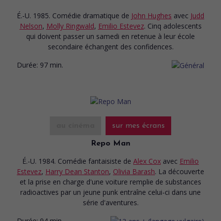
É.-U. 1985. Comédie dramatique
de
John Hughes
avec
Judd
Nelson
,
Molly Ringwald
,
Emilio Estevez
. Cinq adolescents
qui doivent passer un samedi en retenue à leur école
secondaire échangent des confidences.
Durée:
97 min.
au cinéma
sur mes écrans
Repo Man
É.-U. 1984. Comédie fantaisiste
de
Alex Cox
avec
Emilio
Estevez
,
Harry Dean Stanton
,
Olivia Barash
. La découverte
et la prise en charge d'une voiture remplie de substances
radioactives par un jeune punk entraîne celui-ci dans une
série d'aventures.
Durée:
94 min.