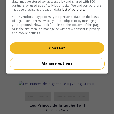
data) may be stored by, accessed by and shared with 300
partners, or used specifically by this site. We and our partners
may use precise geolocation data.
List of partners.
Some vendors may process your personal data on the basis
au cinéma
sur mes écrans
of legitimate interest, which you can object to by managing
your options below. Look for a link at the bottom of this page
Jeu de puissance
or in the site menu to manage or withdraw consent in privacy
V.O.: The Mighty Ducks
and cookie settings.
É.-U. 1992. Comédie
de
Stephen Herek
avec
Emilio Estevez
,
Joss Ackland
,
Lane Smith
. Coupable d'avoir conduit en état
Consent
d'ébriété, un jeune avocat dynamique est condamné par la
Cour à diriger une équipe de jeunes hockeyeurs.
Manage options
Durée:
103 min.
au cinéma
sur mes écrans
Les Princes de la gachette II
V.O.: Young Guns II