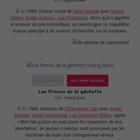
V.O.: Nightbreaker
É.-U. 1989. Drame social
de
Peter Markle
avec
Martin
Sheen
,
Emilio Estevez
,
Lea Thompson
. Alors qu'il s'apprête
à recevoir un prix honorifique, un neurologue se culpabilise
d'avoir participé à de novices recherches sur le nucléaire.
au cinéma
sur mes écrans
Les Princes de la gâchette
V.O.: Young Guns
É.-U. 1988. Western
de
Christopher Cain
avec
Emilio
Estevez
,
Kiefer Sutherland
,
Lou Diamond Phillips
. Après
s'être fait justice en exécutant les meurtriers de leur
bienfaiteur, de jeunes cowboys sont poursuivis par les
hommes de main d'un entrepreneur véreux.