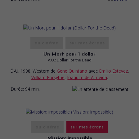
au cinéma
sur mes écrans
Un Mort pour 1 dollar
V.O.: Dollar For the Dead
É.-U. 1998. Western
de
Gene Quintano
avec
Emilio Estevez
,
William Forsythe
,
Joaquim de Almeida
.
Durée:
94 min.
au cinéma
sur mes écrans
Mission: impossible