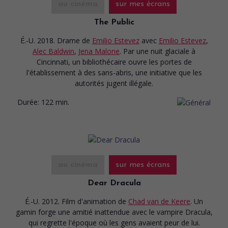
au cinéma
sur mes écrans
The Public
É.-U. 2018. Drame
de
Emilio Estevez
avec
Emilio Estevez
,
Alec Baldwin
,
Jena Malone
. Par une nuit glaciale à
Cincinnati, un bibliothécaire ouvre les portes de
l'établissement à des sans-abris, une initiative que les
autorités jugent illégale.
Durée:
122 min.
au cinéma
sur mes écrans
Dear Dracula
É.-U. 2012. Film d'animation
de
Chad van de Keere
. Un
gamin forge une amitié inattendue avec le vampire Dracula,
qui regrette l'époque où les gens avaient peur de lui.