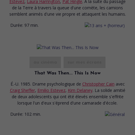
Estevez
,
Laura Harrington
,
Pat Hingle
. À la suite du passage
de la Terre à travers la queue d'une comète, les camions
semblent animés d'une vie propre et attaquent les humains.
Durée:
97 min.
au cinéma
sur mes écrans
That Was Then... This Is Now
É.-U. 1985. Drame psychologique
de
Christopher Cain
avec
Craig Sheffer
,
Emilio Estevez
,
Kim Delaney
. La solide amitié
de deux adolescents qui ont été élevés ensemble s'effrite
lorsque l'un d'eux s'éprend d'une camarade d'école.
Durée:
102 min.