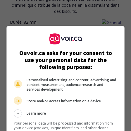
criminel qui distribue de la cocaïne en la dissimulant dans
des biscuits.
Durée:
82 min.
Ouvoir.ca asks for your consent to
au cinéma
sur mes écrans
use your personal data for the
following purposes:
Freejack
É.-U. 1992. Science-fiction
de
Geoff Murphy
avec
Emilio
Personalised advertising and content, advertising and
content measurement, audience research and
Estevez
,
Mick Jagger
,
Rene Russo
. À la suite d'un accident,
services development
un coureur automobile est projeté en l'an 2009 et se voit
alors poursuivi par un chasseur de primes.
Store and/or access information on a device
Durée:
110 min.
Learn more
Your personal data will be processed and information from
your device (cookies, unique identifiers, and other device