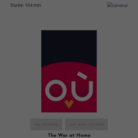
Durée:
104 min.
au cinéma
sur mes écrans
The War at Home