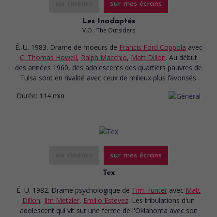
au cinéma
sur mes écrans
Les Inadaptés
V.O.: The Outsiders
É.-U. 1983. Drame de moeurs
de
Francis Ford Coppola
avec
C. Thomas Howell
,
Ralph Macchio
,
Matt Dillon
. Au début
des années 1960, des adolescents des quartiers pauvres de
Tulsa sont en rivalité avec ceux de milieux plus favorisés.
Durée:
114 min.
au cinéma
sur mes écrans
Tex
É.-U. 1982. Drame psychologique
de
Tim Hunter
avec
Matt
Dillon
,
Jim Metzler
,
Emilio Estevez
. Les tribulations d'un
adolescent qui vit sur une ferme de l'Oklahoma avec son