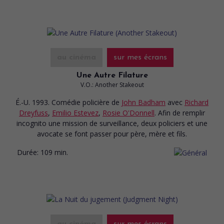
au cinéma
sur mes écrans
Une Autre Filature
V.O.: Another Stakeout
É.-U. 1993. Comédie policière
de
John Badham
avec
Richard
Dreyfuss
,
Emilio Estevez
,
Rosie O'Donnell
. Afin de remplir
incognito une mission de surveillance, deux policiers et une
avocate se font passer pour père, mère et fils.
Durée:
109 min.
au cinéma
sur mes écrans