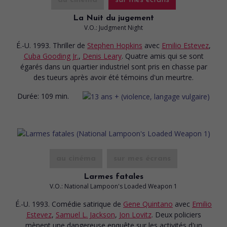
La Nuit du jugement
V.O.: Judgment Night
É.-U. 1993. Thriller
de
Stephen Hopkins
avec
Emilio Estevez
,
Cuba Gooding Jr.
,
Denis Leary
. Quatre amis qui se sont
égarés dans un quartier industriel sont pris en chasse par
des tueurs après avoir été témoins d'un meurtre.
Durée:
109 min.
au cinéma
sur mes écrans
Larmes fatales
V.O.: National Lampoon's Loaded Weapon 1
É.-U. 1993. Comédie satirique
de
Gene Quintano
avec
Emilio
Estevez
,
Samuel L. Jackson
,
Jon Lovitz
. Deux policiers
mènent une dangereuse enquête sur les activités d'un