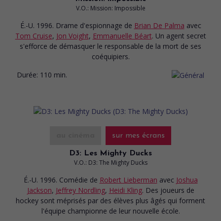
V.O.: Mission: Impossible
É.-U. 1996. Drame d'espionnage
de
Brian De Palma
avec
Tom Cruise
,
Jon Voight
,
Emmanuelle Béart
. Un agent secret
s'efforce de démasquer le responsable de la mort de ses
coéquipiers.
Durée:
110 min.
au cinéma
sur mes écrans
D3: Les Mighty Ducks
V.O.: D3: The Mighty Ducks
É.-U. 1996. Comédie
de
Robert Lieberman
avec
Joshua
Jackson
,
Jeffrey Nordling
,
Heidi Kling
. Des joueurs de
hockey sont méprisés par des élèves plus âgés qui forment
l'équipe championne de leur nouvelle école.