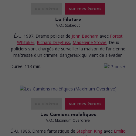
au cinéma
sur mes écrans
La Filature
V.O.: Stakeout
É.-U. 1987. Drame policier
de
John Badham
avec
Forest
Whitaker
,
Richard Dreyfuss
,
Madeleine Stowe
. Deux
policiers sont chargés de surveiller la maison de l'ancienne
maîtresse d'un criminel dangereux qui vient de s'évader.
Durée:
113 min.
au cinéma
sur mes écrans
Les Camions maléfiques
V.O.: Maximum Overdrive
É.-U. 1986. Drame fantastique
de
Stephen King
avec
Emilio