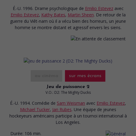
É.-U. 1996. Drame psychologique
de
Emilio Estevez
avec
Emilio Estevez
,
Kathy Bates
,
Martin Sheen
. De retour de la
guerre du Viêt-nam où il a vécu bien des horreurs, un jeune
homme se montre distant et agressif envers les siens.
au cinéma
sur mes écrans
Jeu de puissance 2
V.O.: D2: The Mighty Ducks
É.-U. 1994. Comédie
de
Sam Weisman
avec
Emilio Estevez
,
Michael Tucker
,
Jan Rubes
. Une équipe de jeunes
hockeyeurs américains participe à un tournoi international à
Los Angeles.
Durée:
106 min.