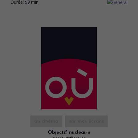
Durée:
99 min.
au cinéma
sur mes écrans
Objectif nucléaire