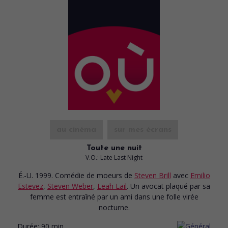
au cinéma
sur mes écrans
Toute une nuit
V.O.: Late Last Night
É.-U. 1999. Comédie de moeurs
de
Steven Brill
avec
Emilio
Estevez
,
Steven Weber
,
Leah Lail
. Un avocat plaqué par sa
femme est entraîné par un ami dans une folle virée
nocturne.
Durée:
90 min.