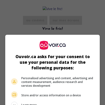
au cinéma
sur mes écrans
Vive le fric!
Fr. 1985. Comédie
de
Raphaël Delpard
avec
Raphaël
Delpard
,
Evelyne Dress
,
Hubert Deschamps
.
Durée:
83 min.
Ouvoir.ca asks for your consent to
use your personal data for the
following purposes:
Personalised advertising and content, advertising and
content measurement, audience research and
au cinéma
sur mes écrans
services development
Clash
Store and/or access information on a device
Fr. 1984. Drame d'horreur
de
Raphaël Delpard
avec
Learn more