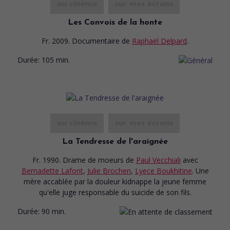
au cinéma
sur mes écrans
Les Convois de la honte
Fr. 2009. Documentaire
de
Raphaël Delpard
.
Durée:
105 min.
au cinéma
sur mes écrans
La Tendresse de l'araignée
Fr. 1990. Drame de moeurs
de
Paul Vecchiali
avec
Bernadette Lafont
,
Julie Brochen
,
Lyece Boukhitine
. Une
mère accablée par la douleur kidnappe la jeune femme
qu'elle juge responsable du suicide de son fils.
Durée:
90 min.