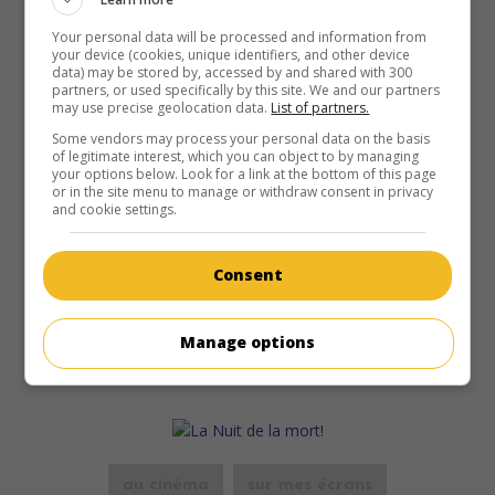
Catherine Alric
,
Pierre Clémenti
,
Bernard Fresson
.
Your personal data will be processed and information from
Durée:
92 min.
your device (cookies, unique identifiers, and other device
data) may be stored by, accessed by and shared with 300
partners, or used specifically by this site. We and our partners
may use precise geolocation data.
List of partners.
Some vendors may process your personal data on the basis
of legitimate interest, which you can object to by managing
your options below. Look for a link at the bottom of this page
au cinéma
sur mes écrans
or in the site menu to manage or withdraw consent in privacy
and cookie settings.
Les Bidasses aux grandes manoeuvres
Fr. 1981. Comédie
de
Raphaël Delpard
avec
Michel Galabru
,
Consent
Paul Préboist
,
Michel Modo
. Les aventures de cinq garçons
durant leur service militaire.
Manage options
Durée:
89 min.
au cinéma
sur mes écrans