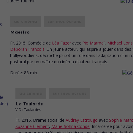
Durée:
100 min.
au cinéma
sur mes écrans
Maestro
Fr. 2015. Comédie
de
Léa Fazer
avec
Pio Marmaï
,
Michael Lons
Déborah François
. Un jeune acteur, qui aspire à jouer dans des 
hollywoodiens, décroche plutôt un rôle dans l'adaptation d'un 
pastoral par un maître du cinéma d'auteur français.
Durée:
85 min.
au cinéma
sur mes écrans
La Taularde
V.O.: Taulardes
Fr. 2015. Drame social
de
Audrey Estrougo
avec
Sophie Mar
Suzanne Clément
,
Marie-Sohna Condé
. Incarcérée pour avoir
son amoureux à s'évader de prison, une enseignante de litté