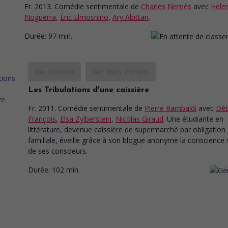
Fr. 2013. Comédie sentimentale
de
Charles Nemès
avec
Hele
Noguerra
,
Éric Elmosnino
,
Ary Abittan
.
Durée:
97 min.
au cinéma
sur mes écrans
Les Tribulations d'une caissière
Fr. 2011. Comédie sentimentale
de
Pierre Rambaldi
avec
Dé
François
,
Elsa Zylberstein
,
Nicolas Giraud
. Une étudiante en
littérature, devenue caissière de supermarché par obligation
familiale, éveille grâce à son blogue anonyme la conscience 
de ses consoeurs.
Durée:
102 min.