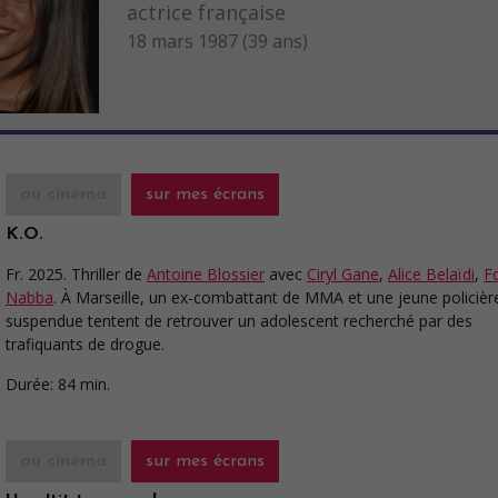
actrice française
18 mars 1987 (39 ans)
au cinéma
sur mes écrans
K.O.
Fr. 2025. Thriller
de
Antoine Blossier
avec
Ciryl Gane
,
Alice Belaïdi
,
F
Nabba
. À Marseille, un ex-combattant de MMA et une jeune policièr
suspendue tentent de retrouver un adolescent recherché par des
trafiquants de drogue.
Durée:
84 min.
au cinéma
sur mes écrans