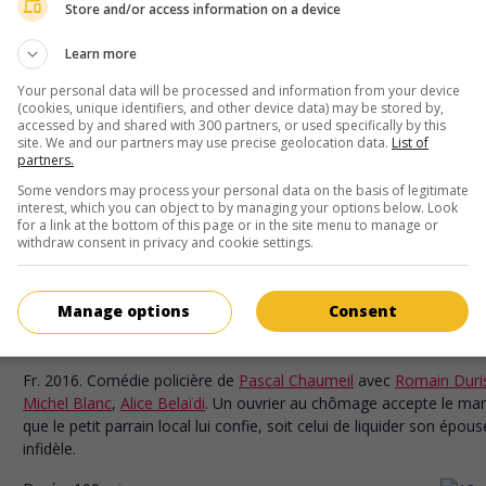
Store and/or access information on a device
au cinéma
sur mes écrans
Learn more
Père fils thérapie!
Your personal data will be processed and information from your device
Fr. 2017. Comédie policière
de
Émile Gaudreault
avec
Richard B
(cookies, unique identifiers, and other device data) may be stored by,
Waly Dia
,
Jacques Gamblin
. Afin de convaincre un avocat de té
accessed by and shared with 300 partners, or used specifically by this
contre son client gangster, deux policiers, père et fils à couteaux
site. We and our partners may use precise geolocation data.
List of
partners.
infiltrent un groupe de thérapie filiale.
Some vendors may process your personal data on the basis of legitimate
Durée:
92 min.
interest, which you can object to by managing your options below. Look
for a link at the bottom of this page or in the site menu to manage or
withdraw consent in privacy and cookie settings.
au cinéma
sur mes écrans
Manage options
Consent
Un Petit boulot
Fr. 2016. Comédie policière
de
Pascal Chaumeil
avec
Romain Duri
Michel Blanc
,
Alice Belaïdi
. Un ouvrier au chômage accepte le ma
que le petit parrain local lui confie, soit celui de liquider son épous
infidèle.