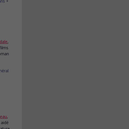
dale
,
films
roman
ceau
,
 aidé
rature