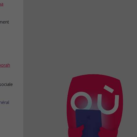
na
borah
sociale