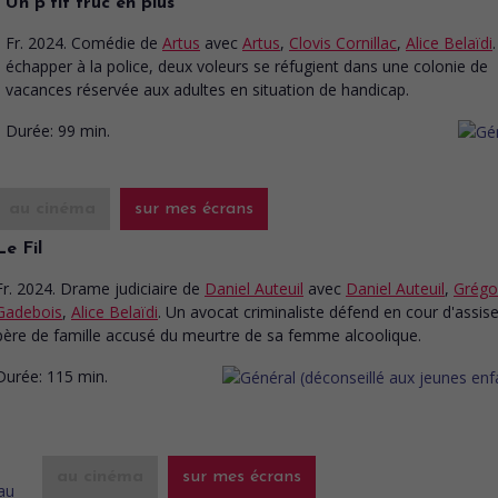
Un p'tit truc en plus
Fr. 2024. Comédie
de
Artus
avec
Artus
,
Clovis Cornillac
,
Alice Belaïdi
échapper à la police, deux voleurs se réfugient dans une colonie de
vacances réservée aux adultes en situation de handicap.
Durée:
99 min.
au cinéma
sur mes écrans
Le Fil
Fr. 2024. Drame judiciaire
de
Daniel Auteuil
avec
Daniel Auteuil
,
Grégo
Gadebois
,
Alice Belaïdi
. Un avocat criminaliste défend en cour d'assis
père de famille accusé du meurtre de sa femme alcoolique.
Durée:
115 min.
au cinéma
sur mes écrans