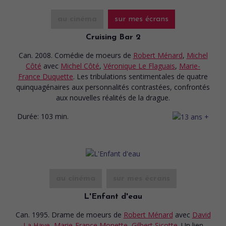
au cinéma
sur mes écrans
Cruising Bar 2
Can. 2008. Comédie de moeurs
de
Robert Ménard
,
Michel
Côté
avec
Michel Côté
,
Véronique Le Flaguais
,
Marie-
France Duquette
. Les tribulations sentimentales de quatre
quinquagénaires aux personnalités contrastées, confrontés
aux nouvelles réalités de la drague.
Durée:
103 min.
au cinéma
sur mes écrans
L'Enfant d'eau
Can. 1995. Drame de moeurs
de
Robert Ménard
avec
David
La Haye
,
Marie-France Monette
,
Gilbert Sicotte
. Un lien