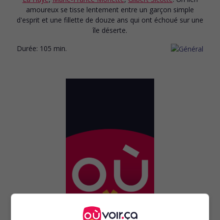
amoureux se tisse lentement entre un garçon simple
d'esprit et une fillette de douze ans qui ont échoué sur une
île déserte.
Durée:
105 min.