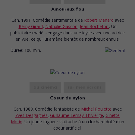
Amoureux fou
Can. 1991. Comédie sentimentale
de
Robert Ménard
avec
Rémy Girard
,
Nathalie Gascon
,
Jean Rochefort
. Un
publicitaire marié s'engage dans une idylle avec une actrice
en vue, ce qui lui amène bientôt de nombreux ennuis.
Durée:
100 min.
au cinéma
sur mes écrans
Coeur de nylon
Can. 1989. Comédie fantaisiste
de
Michel Poulette
avec
Yves Desgagnés
,
Guillaume Lemay-Thivierge
,
Ginette
Morin
. Un jeune fugueur s'attache à un clochard doté d'un
coeur artificiel.