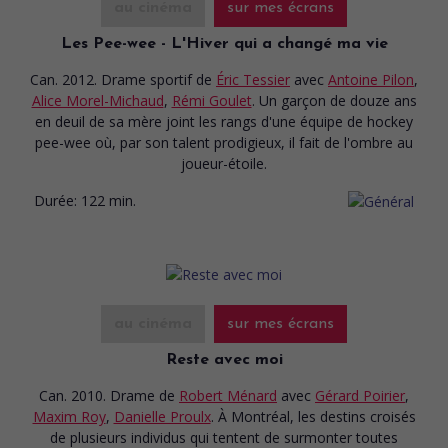
au cinéma
sur mes écrans
Les Pee-wee - L'Hiver qui a changé ma vie
Can. 2012. Drame sportif
de
Éric Tessier
avec
Antoine Pilon
,
Alice Morel-Michaud
,
Rémi Goulet
. Un garçon de douze ans
en deuil de sa mère joint les rangs d'une équipe de hockey
pee-wee où, par son talent prodigieux, il fait de l'ombre au
joueur-étoile.
Durée:
122 min.
au cinéma
sur mes écrans
Reste avec moi
Can. 2010. Drame
de
Robert Ménard
avec
Gérard Poirier
,
Maxim Roy
,
Danielle Proulx
. À Montréal, les destins croisés
de plusieurs individus qui tentent de surmonter toutes