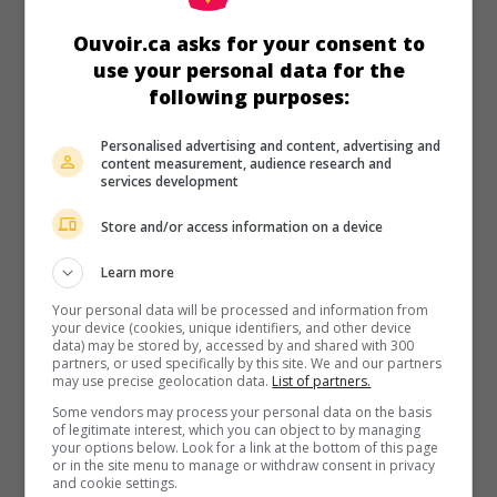
au cinéma
sur mes écrans
Ouvoir.ca asks for your consent to
La Beauté des femmes
use your personal data for the
following purposes:
Can. 1994. Drame psychologique
de
Robert Ménard
avec
Monique Spaziani
,
Marc Béland
,
Dorothée Berryman
. Une
dessinatrice de mode de Montréal refuse de suivre son
Personalised advertising and content, advertising and
content measurement, audience research and
mari et partenaire qui veut faire carrière à Paris.
services development
Durée:
82 min.
Store and/or access information on a device
Learn more
Your personal data will be processed and information from
your device (cookies, unique identifiers, and other device
data) may be stored by, accessed by and shared with 300
partners, or used specifically by this site. We and our partners
may use precise geolocation data.
List of partners.
Some vendors may process your personal data on the basis
of legitimate interest, which you can object to by managing
your options below. Look for a link at the bottom of this page
or in the site menu to manage or withdraw consent in privacy
and cookie settings.