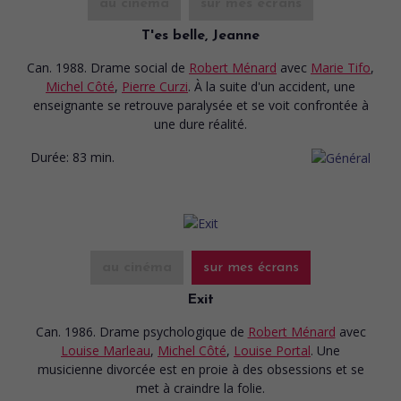
au cinéma
sur mes écrans
T'es belle, Jeanne
Can. 1988. Drame social
de
Robert Ménard
avec
Marie Tifo
,
Michel Côté
,
Pierre Curzi
. À la suite d'un accident, une
enseignante se retrouve paralysée et se voit confrontée à
une dure réalité.
Durée:
83 min.
au cinéma
sur mes écrans
Exit
Can. 1986. Drame psychologique
de
Robert Ménard
avec
Louise Marleau
,
Michel Côté
,
Louise Portal
. Une
musicienne divorcée est en proie à des obsessions et se
met à craindre la folie.