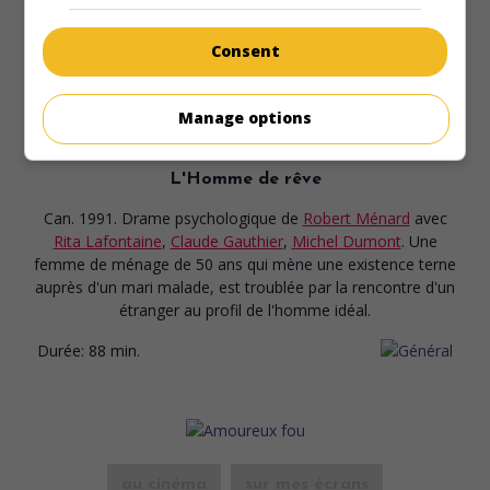
Consent
Manage options
au cinéma
sur mes écrans
L'Homme de rêve
Can. 1991. Drame psychologique
de
Robert Ménard
avec
Rita Lafontaine
,
Claude Gauthier
,
Michel Dumont
. Une
femme de ménage de 50 ans qui mène une existence terne
auprès d'un mari malade, est troublée par la rencontre d'un
étranger au profil de l'homme idéal.
Durée:
88 min.
au cinéma
sur mes écrans