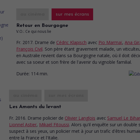
au cinéma
sur mes écrans
Retour en Bourgogne
V.O.: Ce qui nous lie
Fr. 2017. Drame
de
Cédric Klapisch
avec
Pio Marmaï
,
Ana Gir
François Civil
. Son père étant gravement malade, un viticulteu
en Australie revient dans sa Bourgogne natale, où il doit déci
avec sa soeur et son frère de l'avenir du vignoble familial.
Durée:
114 min.
au cinéma
sur mes écrans
Les Amants du levant
Fr. 2016. Drame policier
de
Olivier Langlois
avec
Samuel Le Biha
Lionnel Astier
,
Mikaël Fitoussi
. Alors qu'il enquête sur un double 
suspect à ses yeux, un policier met à jour un trafic d'êtres huma
entre la France et l'Italie.