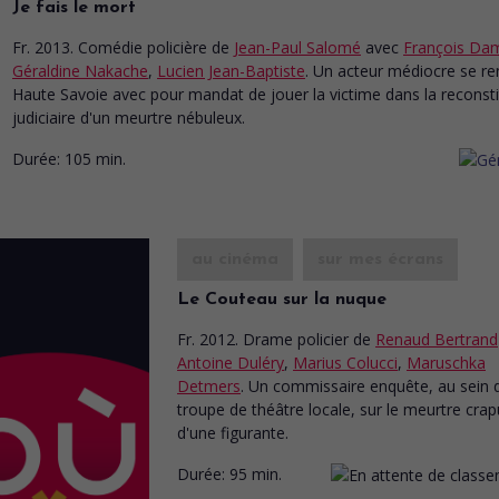
Je fais le mort
Fr. 2013. Comédie policière
de
Jean-Paul Salomé
avec
François Da
Géraldine Nakache
,
Lucien Jean-Baptiste
. Un acteur médiocre se re
Haute Savoie avec pour mandat de jouer la victime dans la reconsti
judiciaire d'un meurtre nébuleux.
Durée:
105 min.
au cinéma
sur mes écrans
Le Couteau sur la nuque
Fr. 2012. Drame policier
de
Renaud Bertrand
Antoine Duléry
,
Marius Colucci
,
Maruschka
Detmers
. Un commissaire enquête, au sein 
troupe de théâtre locale, sur le meurtre crap
d'une figurante.
Durée:
95 min.