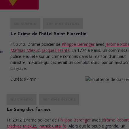
au cinéma
sur mes écrans
Le Crime de l'hôtel Saint-Florentin
Fr. 2012. Drame policier
de
Philippe Berenger
avec
Jérôme Roba
Mathias Mlekuz
,
Jacques Frantz
. En 1774 à Paris, un commissai
police enquête sur un crime commis dans la maison d'un haut
ministre, meurtre qui cacherait un complot ourdi par un aristoc
disgrâce.
Durée:
97 min.
au cinéma
sur mes écrans
Le Sang des farines
Fr. 2012. Drame policier
de
Philippe Berenger
avec
Jérôme Robart
Mathias Mlekuz
,
Patrick Catalifo
. Alors que le peuple gronde, un