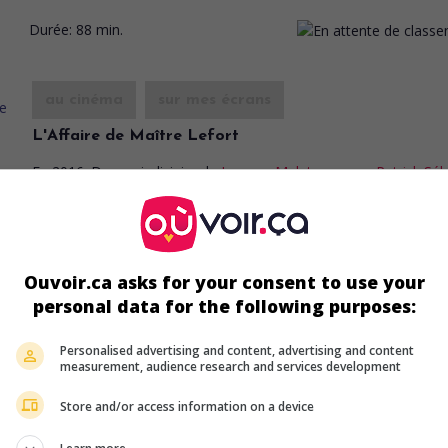
Durée:
88 min.
au cinéma
sur mes écrans
L'Affaire de Maître Lefort
Fr. 2016. Drame judiciaire
de
Jacques Malaterre
avec
Patrick Séb
Jean-Marie Winling
,
Éric Dupond-Moretti
. Accusé du meurtre de 
femme, un riche homme d'affaires retient les services d'une sta
barreau parisien, plutôt que ceux de son ami d'enfance, modest
avocat de province.
Ouvoir.ca asks for your consent to use your
Durée:
93 min.
personal data for the following purposes:
Personalised advertising and content, advertising and content
measurement, audience research and services development
au cinéma
sur mes écrans
Store and/or access information on a device
Belles familles