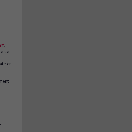
rt
,
re de
rate en
,