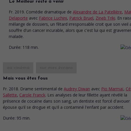
Le Meilleur reste à venir
Fr. 2019. Comédie dramatique
de
Alexandre de La Patellière
,
Mat
Delaporte
avec
Fabrice Luchini
,
Patrick Bruel
,
Zineb Triki
. En rai
mélange de dossiers, un fêtard irresponsable croit que son vieil 
souffre d'un cancer incurable, alors que c'est lui qui est graveme
malade.
Durée:
118 min.
au cinéma
sur mes écrans
Mais vous êtes fous
Fr. 2018. Drame sentimental
de
Audrey Diwan
avec
Pio Marmaï
,
Cé
Sallette
,
Carole Franck
. Les analyses de leur fillette ayant révélé la
présence de cocaïne dans son sang, un dentiste est forcé d'avouer
épouse qu'il se drogue et qu'il a contaminé l'enfant par accident.
Durée:
95 min.