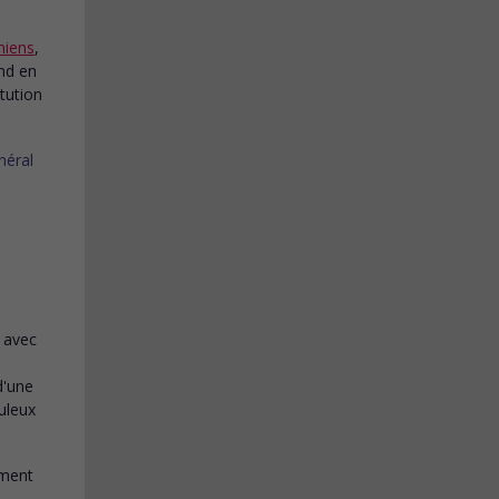
miens
,
nd en
tution
avec
d'une
uleux