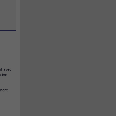
nt avec
ation