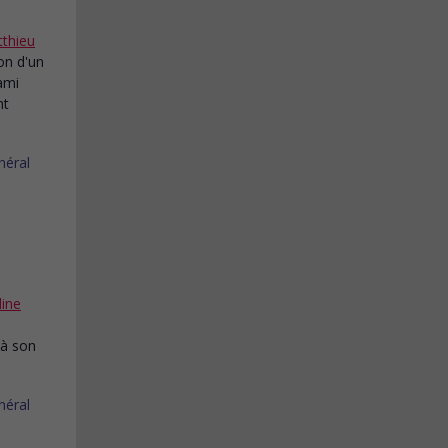
thieu
son d'un
ami
nt
line
 à son