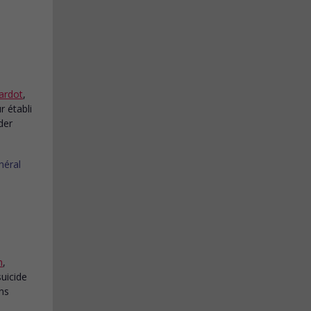
ardot
,
r établi
der
n
,
suicide
ins