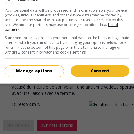
Learn more
Fr. 2015. Comédie dramatique
de
Jean-Paul Rappeneau
avec
Mat
Amalric
,
Marine Vacth
,
Gilles Lellouche
. Alors qu'il tente de faire 
Your personal data will be processed and information from your device
la vente de la maison familiale, un homme d'affaires fait la
(cookies, unique identifiers, and other device data) may be stored by,
accessed by and shared with 300 partners, or used specifically by this
connaissance de la fille de la maîtresse de son défunt père.
site. We and our partners may use precise geolocation data.
List of
partners.
Durée:
113 min.
Some vendors may process your personal data on the basis of legitimate
interest, which you can object to by managing your options below. Look
for a link at the bottom of this page or in the site menu to manage or
withdraw consent in privacy and cookie settings.
au cinéma
sur mes écrans
Le Coupable idéal
Manage options
Consent
Fr. 2014. Drame policier
de
Didier Le Pêcheur
avec
Josiane Bal
Joseph Malerba
,
Jean-Marie Winling
. Une juriste défend un h
accusé du meurtre de son voisin, une ancienne vedette sportiv
avait une liaison avec sa femme.
Durée:
98 min.
au cinéma
sur mes écrans