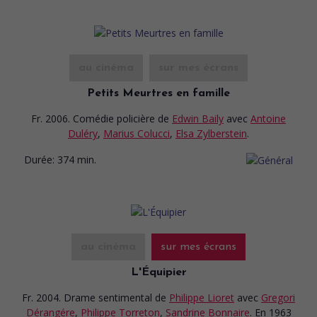
au cinéma
sur mes écrans
Petits Meurtres en famille
Fr. 2006. Comédie policière
de
Edwin Baily
avec
Antoine
Duléry
,
Marius Colucci
,
Elsa Zylberstein
.
Durée:
374 min.
au cinéma
sur mes écrans
L'Équipier
Fr. 2004. Drame sentimental
de
Philippe Lioret
avec
Gregori
Dérangére
,
Philippe Torreton
,
Sandrine Bonnaire
. En 1963