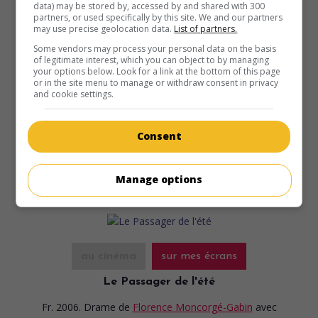
data) may be stored by, accessed by and shared with 300
partners, or used specifically by this site. We and our partners
may use precise geolocation data.
List of partners.
au cinéma
sur mes écrans
Some vendors may process your personal data on the basis
Le Grand Charles
of legitimate interest, which you can object to by managing
your options below. Look for a link at the bottom of this page
Fr. 2006. Chronique historique
de
Bernard Stora
avec
or in the site menu to manage or withdraw consent in privacy
and cookie settings.
Bernard Farcy
,
Danièle Lebrun
,
Gérard Lartigau
. En 1946,
Charles de Gaulle démissionne de la présidence du
gouvernement provisoire et s'exile dans un village où il
Consent
amorce douze années de réflexion.
Durée:
220 min.
Manage options
au cinéma
sur mes écrans
Le Passager de l'été
Fr. 2006. Drame
de
Florence Moncorgé-Gabin
avec