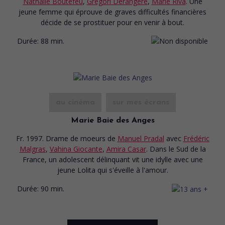
Nathalie Boutefeu
,
Gregori Dérangére
,
Marie Riva
. Une
jeune femme qui éprouve de graves difficultés financières
décide de se prostituer pour en venir à bout.
Durée:
88 min.
au cinéma
sur mes écrans
Marie Baie des Anges
Fr. 1997. Drame de moeurs
de
Manuel Pradal
avec
Frédéric
Malgras
,
Vahina Giocante
,
Amira Casar
. Dans le Sud de la
France, un adolescent délinquant vit une idylle avec une
jeune Lolita qui s'éveille à l'amour.
Durée:
90 min.