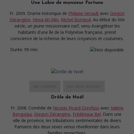
Une Lubie de monsieur Fortune
Fr. 2009. Drame historique
de
Philippe Venault
avec
Gregori
Dérangére
,
Heiva Ah-Min
,
Michel Bompoil
. Au début du XXe
siècle, un jeune missionnaire naïf, venu évangéliser les
habitants d'une île de la Polynésie française, prend
conscience de la richesse de leurs croyances et coutumes.
Durée:
99 min.
au cinéma
sur mes écrans
Drôle de Noël
Fr. 2008. Comédie
de
Nicolas Picard-Dreyfuss
avec
Valérie
Benguigui
,
Gregori Dérangére
,
Frédérique Bel
. Dans une
ville de province, les tribulations sentimentales de divers
Parisiens des deux sexes venus réveillonner dans leurs
familles respectives.