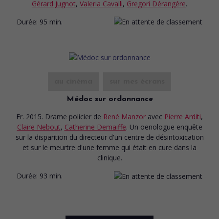
Gérard Jugnot
,
Valeria Cavalli
,
Gregori Dérangére
.
Durée:
95 min.
au cinéma
sur mes écrans
Médoc sur ordonnance
Fr. 2015. Drame policier
de
René Manzor
avec
Pierre Arditi
,
Claire Nebout
,
Catherine Demaiffe
. Un oenologue enquête
sur la disparition du directeur d'un centre de désintoxication
et sur le meurtre d'une femme qui était en cure dans la
clinique.
Durée:
93 min.