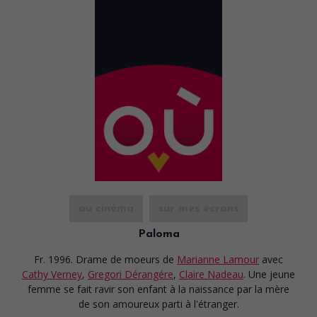
au cinéma
sur mes écrans
Paloma
Fr. 1996. Drame de moeurs
de
Marianne Lamour
avec
Cathy Verney
,
Gregori Dérangére
,
Claire Nadeau
. Une jeune
femme se fait ravir son enfant à la naissance par la mère
de son amoureux parti à l'étranger.