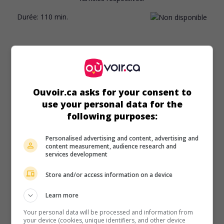
Durée:
110 min.
au cinéma
sur mes écrans
Ouvoir.ca asks for your consent to
L'Affaire Ben Barka
use your personal data for the
Fr. 2007. Drame historique
de
Jean-Pierre Sinapi
avec
following purposes:
Atmen Kelif
,
Simon Abkarian
,
Olivier Gourmet
. Dans les
années 1960, les circonstances nébuleuses entourant
Personalised advertising and content, advertising and
l'enlèvement à Paris et le meurtre d'un opposant au roi
content measurement, audience research and
services development
Hassan II du Maroc.
Durée:
180 min.
Store and/or access information on a device
Learn more
Your personal data will be processed and information from
your device (cookies, unique identifiers, and other device