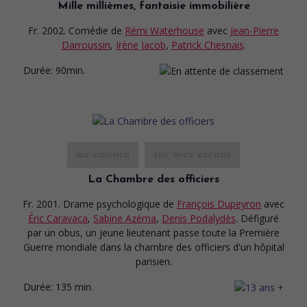
Mille millièmes, fantaisie immobilière
Fr. 2002. Comédie
de
Rémi Waterhouse
avec
Jean-Pierre
Darroussin
,
Irène Jacob
,
Patrick Chesnais
.
Durée:
90min.
au cinéma
sur mes écrans
La Chambre des officiers
Fr. 2001. Drame psychologique
de
François Dupeyron
avec
Éric Caravaca
,
Sabine Azéma
,
Denis Podalydès
. Défiguré
par un obus, un jeune lieutenant passe toute la Première
Guerre mondiale dans la chambre des officiers d'un hôpital
parisien.
Durée:
135 min.