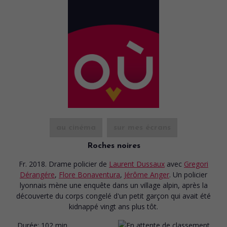
au cinéma
sur mes écrans
Roches noires
Fr. 2018. Drame policier
de
Laurent Dussaux
avec
Gregori
Dérangére
,
Flore Bonaventura
,
Jérôme Anger
. Un policier
lyonnais mène une enquête dans un village alpin, après la
découverte du corps congelé d'un petit garçon qui avait été
kidnappé vingt ans plus tôt.
Durée:
102 min.