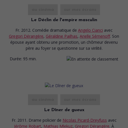
au cinéma
sur mes écrans
Le Déclin de l'empire masculin
Fr. 2012. Comédie dramatique
de
Angelo Cianci
avec
Gregori Dérangére
,
Géraldine Pailhas
,
Arielle Sémenoff
. Son
épouse ayant obtenu une promotion, un chômeur devenu
père au foyer se questionne sur sa virilité.
Durée:
95 min.
au cinéma
sur mes écrans
Le Dîner de gueux
Fr. 2011. Drame policier
de
Nicolas Picard-Dreyfuss
avec
Jérôme Robart
,
Mathias Mlekuz
,
Gregori Dérangére
. À