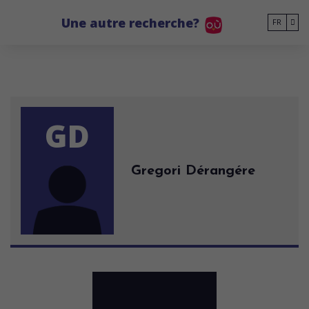
Go to main content
Une autre recherche?
FR
GD
Gregori Dérangére