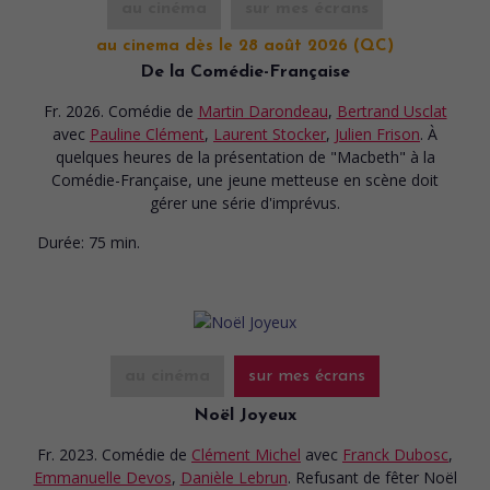
au cinéma
sur mes écrans
au cinema dès le 28 août 2026 (QC)
De la Comédie-Française
Fr. 2026. Comédie
de
Martin Darondeau
,
Bertrand Usclat
avec
Pauline Clément
,
Laurent Stocker
,
Julien Frison
. À
quelques heures de la présentation de "Macbeth" à la
Comédie-Française, une jeune metteuse en scène doit
gérer une série d'imprévus.
Durée:
75 min.
au cinéma
sur mes écrans
Noël Joyeux
Fr. 2023. Comédie
de
Clément Michel
avec
Franck Dubosc
,
Emmanuelle Devos
,
Danièle Lebrun
. Refusant de fêter Noël