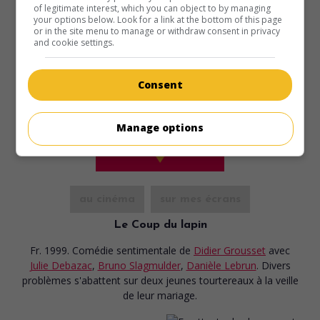
of legitimate interest, which you can object to by managing
your options below. Look for a link at the bottom of this page
or in the site menu to manage or withdraw consent in privacy
and cookie settings.
Consent
Manage options
au cinéma
sur mes écrans
Le Coup du lapin
Fr. 1999. Comédie sentimentale
de
Didier Grousset
avec
Julie Debazac
,
Bruno Slagmulder
,
Danièle Lebrun
. Divers
problèmes s'abattent sur deux jeunes tourtereaux à la veille
de leur mariage.