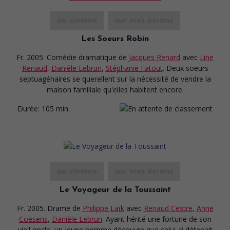
au cinéma
sur mes écrans
Les Soeurs Robin
Fr. 2005. Comédie dramatique
de
Jacques Renard
avec
Line
Renaud
,
Danièle Lebrun
,
Stéphanie Fatout
. Deux soeurs
septuagénaires se querellent sur la nécessité de vendre la
maison familiale qu'elles habitent encore.
Durée:
105 min.
au cinéma
sur mes écrans
Le Voyageur de la Toussaint
Fr. 2005. Drame
de
Philippe Laïk
avec
Renaud Cestre
,
Anne
Coesens
,
Danièle Lebrun
. Ayant hérité une fortune de son
vieil oncle, un jeune homme découvre que celui-ci détenait