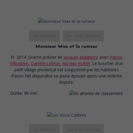
au cinéma
sur mes écrans
Monsieur Max et la rumeur
Fr. 2014. Drame policier
de
Jacques Malaterre
avec
Patrick
Sébastien
,
Danièle Lebrun
,
Nicolas Jouhet
. Le boucher d'un
petit village provençal est soupçonné par les habitants
d'avoir fait disparaître sa jeune épouse après une violente
dispute.
Durée:
96 min.
au cinéma
sur mes écrans