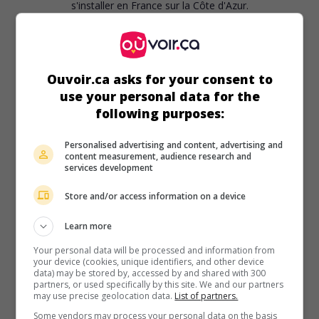
s'installer en France sur la Côte d'Azur.
Durée:
90 min.
Ouvoir.ca asks for your consent to
use your personal data for the
following purposes:
au cinéma
sur mes écrans
Personalised advertising and content, advertising and
content measurement, audience research and
La Débandade
services development
Fr. 1999. Comédie de moeurs
de
Claude Berri
avec
Claude
Store and/or access information on a device
Berri
,
Fanny Ardant
,
Claude Brasseur
. Un commissaire-
priseur sexagénaire explore divers moyens pour régler de
Learn more
récents problèmes d'érection.
Your personal data will be processed and information from
Durée:
100 min.
your device (cookies, unique identifiers, and other device
data) may be stored by, accessed by and shared with 300
partners, or used specifically by this site. We and our partners
may use precise geolocation data.
List of partners.
Some vendors may process your personal data on the basis