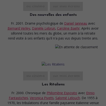
au cinéma
sur mes écrans
Des nouvelles des enfants
Fr. 2001. Drame psychologique
de
Daniel Janneau
avec
Bernard Verley
,
Danièle Lebrun
,
Caroline Baehr
. Après avoir
sillonné toutes les mers du globe, un marin à la retraite
rend visite à ses enfants qu'il n'a pas vus depuis trente ans.
au cinéma
sur mes écrans
Les Ritaliens
Fr. 2000. Chronique
de
Philomène Esposito
avec
Ennio
Fantastichini
,
Veronica Pivetti
,
Salomé Lelouch
. De 1955 à
1970, les tribulations d'une famille paysanne italienne venue