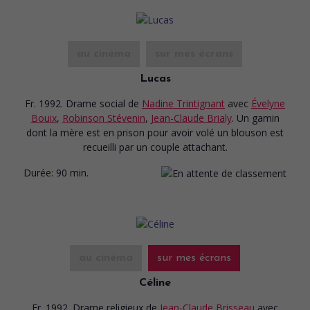
au cinéma
sur mes écrans
Lucas
Fr. 1992. Drame social
de
Nadine Trintignant
avec
Évelyne
Bouix
,
Robinson Stévenin
,
Jean-Claude Brialy
. Un gamin
dont la mère est en prison pour avoir volé un blouson est
recueilli par un couple attachant.
Durée:
90 min.
au cinéma
sur mes écrans
Céline
Fr. 1992. Drame religieux
de
Jean-Claude Brisseau
avec