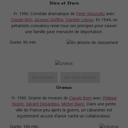
Stirn et Stern
Fr. 1990. Comédie dramatique
de
Peter Kassovitz
avec
Claude Rich
,
Jacques Dufilho
,
Danièle Lebrun
. En 1944, un
pétainiste convaincu renie tous ses principes pour sauver
une famille juive menacée de déportation.
Durée:
90 min.
au cinéma
sur mes écrans
Uranus
Fr. 1990. Drame de moeurs
de
Claude Berri
avec
Philippe
Noiret
,
Gérard Depardieu
,
Michel Blanc
. Dans une petite
ville de France peu après la guerre, un cabaretier est
injustement accusé d'avoir caché un collaborateur.
Durée:
100 min.