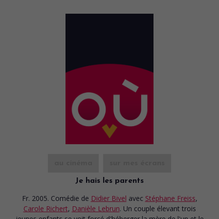
au cinéma
sur mes écrans
Je hais les parents
Fr. 2005. Comédie
de
Didier Bivel
avec
Stéphane Freiss
,
Carole Richert
,
Danièle Lebrun
. Un couple élevant trois
jeunes enfants se voit forcé d'héberger la mère de l'un et le