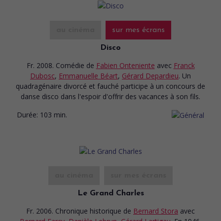
au cinéma
sur mes écrans
Disco
Fr. 2008. Comédie
de
Fabien Onteniente
avec
Franck
Dubosc
,
Emmanuelle Béart
,
Gérard Depardieu
. Un
quadragénaire divorcé et fauché participe à un concours de
danse disco dans l'espoir d'offrir des vacances à son fils.
Durée:
103 min.
au cinéma
sur mes écrans
Le Grand Charles
Fr. 2006. Chronique historique
de
Bernard Stora
avec