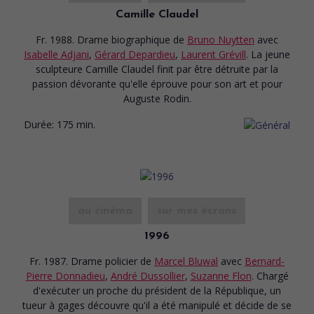
Camille Claudel
Fr. 1988. Drame biographique
de
Bruno Nuytten
avec
Isabelle Adjani
,
Gérard Depardieu
,
Laurent Grévill
. La jeune
sculpteure Camille Claudel finit par être détruite par la
passion dévorante qu'elle éprouve pour son art et pour
Auguste Rodin.
Durée:
175 min.
au cinéma
sur mes écrans
1996
Fr. 1987. Drame policier
de
Marcel Bluwal
avec
Bernard-
Pierre Donnadieu
,
André Dussollier
,
Suzanne Flon
. Chargé
d'exécuter un proche du président de la République, un
tueur à gages découvre qu'il a été manipulé et décide de se