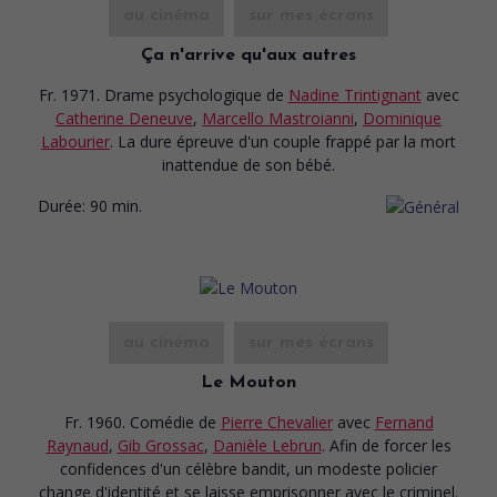
au cinéma
sur mes écrans
Ça n'arrive qu'aux autres
Fr. 1971. Drame psychologique
de
Nadine Trintignant
avec
Catherine Deneuve
,
Marcello Mastroianni
,
Dominique
Labourier
. La dure épreuve d'un couple frappé par la mort
inattendue de son bébé.
Durée:
90 min.
au cinéma
sur mes écrans
Le Mouton
Fr. 1960. Comédie
de
Pierre Chevalier
avec
Fernand
Raynaud
,
Gib Grossac
,
Danièle Lebrun
. Afin de forcer les
confidences d'un célèbre bandit, un modeste policier
change d'identité et se laisse emprisonner avec le criminel.