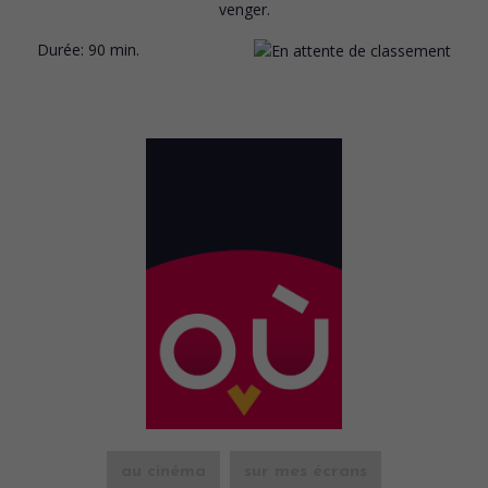
venger.
Durée:
90 min.
au cinéma
sur mes écrans