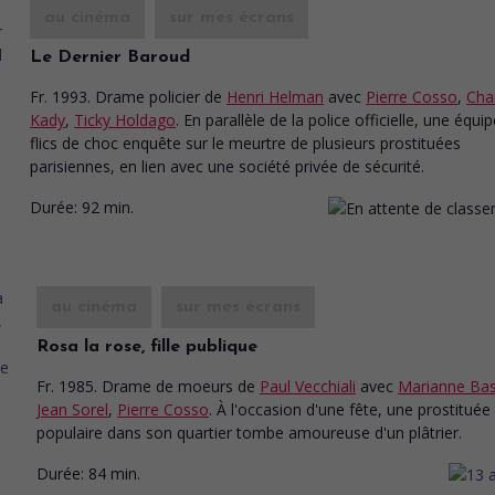
au cinéma
sur mes écrans
Le Dernier Baroud
Fr. 1993. Drame policier
de
Henri Helman
avec
Pierre Cosso
,
Cha
Kady
,
Ticky Holdago
. En parallèle de la police officielle, une équi
flics de choc enquête sur le meurtre de plusieurs prostituées
parisiennes, en lien avec une société privée de sécurité.
Durée:
92 min.
au cinéma
sur mes écrans
Rosa la rose, fille publique
Fr. 1985. Drame de moeurs
de
Paul Vecchiali
avec
Marianne Bas
Jean Sorel
,
Pierre Cosso
. À l'occasion d'une fête, une prostituée
populaire dans son quartier tombe amoureuse d'un plâtrier.
Durée:
84 min.