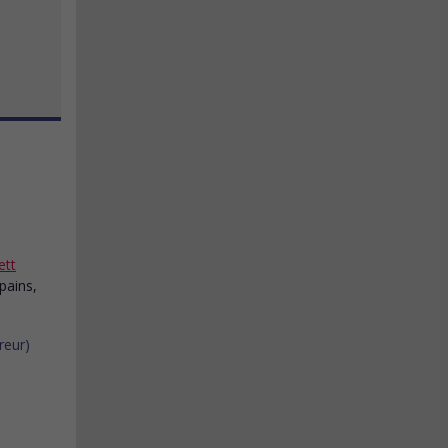
ett
pains,