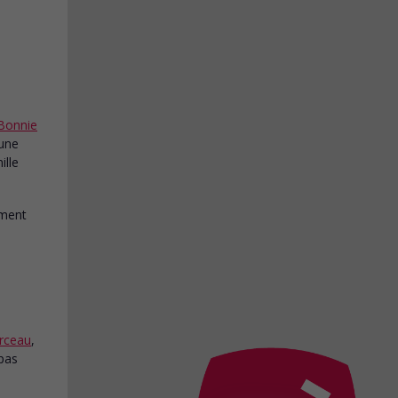
Bonnie
 une
ille
rceau
,
 pas