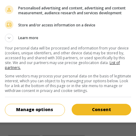
au cinéma
sur mes écrans
Personalised advertising and content, advertising and content
La Dernière Vague
measurement, audience research and services development
Fr. 1995. Drame policier
de
Arnaud Sélignac
avec
Pierre Cosso
,
Store and/or access information on a device
Véronique Prune
,
Chick Ortega
. Trois flics membres d'une équip
choc sont envoyés en mission dans le Sud de la France pour en
Learn more
sur le meurtre d'un député amateur de surf.
Your personal data will be processed and information from your device
Durée:
91 min.
(cookies, unique identifiers, and other device data) may be stored by,
accessed by and shared with 300 partners, or used specifically by this
site. We and our partners may use precise geolocation data.
List of
partners.
au cinéma
sur mes écrans
Some vendors may process your personal data on the basis of legitimate
interest, which you can object to by managing your options below. Look
Charlemagne, le prince à cheval
for a link at the bottom of this page or in the site menu to manage or
withdraw consent in privacy and cookie settings.
Fr. 1994. Drame historique
de
Clive Donner
avec
Christian
Brendel
,
Anny Duperey
,
Lino Capolicchio
. L'ascension du f
empereur Charlemagne.
Manage options
Consent
Durée:
270 min.