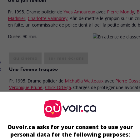
Un si joli témoin
Fr. 1995. Drame policier
de
Yves Amoureux
avec
Pierre Mondy
,
B
Madinier
,
Charlotte Valandrey
. Afin de mettre le grappin sur un cr
en fuite, un commissaire de police tient à l'oeil la petite amie du b
Durée:
90 min.
au cinéma
sur mes écrans
Une Femme traquée
Fr. 1995. Drame policier
de
Michaëla Watteaux
avec
Pierre Coss
Véronique Prune
,
Chick Ortega
. Chargés de protéger une avocate
prétend avoir été agressée, trois flics membres d'une équipe de
réalisent vite que la femme leur a menti et cache un lourd secret
Durée:
87 min.
Ouvoir.ca asks for your consent to use your
personal data for the following purposes: