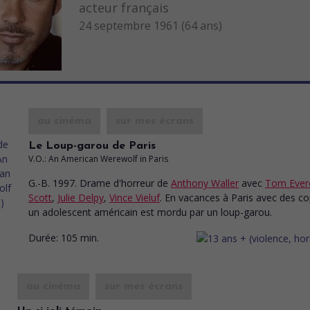
acteur français
24 septembre 1961 (64 ans)
au cinéma
sur mes écrans
Le Loup-garou de Paris
V.O.: An American Werewolf in Paris
G.-B. 1997. Drame d'horreur
de
Anthony Waller
avec
Tom Ever
Scott
,
Julie Delpy
,
Vince Vieluf
. En vacances à Paris avec des co
un adolescent américain est mordu par un loup-garou.
Durée:
105 min.
au cinéma
sur mes écrans