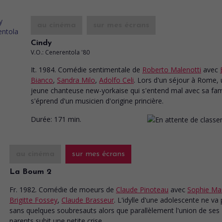
au cinéma
sur mes écrans
Cindy
V.O.: Cenerentola '80
It. 1984. Comédie sentimentale
de
Roberto Malenotti
avec
Bianco
,
Sandra Milo
,
Adolfo Celi
. Lors d'un séjour à Rome,
jeune chanteuse new-yorkaise qui s'entend mal avec sa fam
s'éprend d'un musicien d'origine princière.
Durée:
171 min.
au cinéma
sur mes écrans
La Boum 2
Fr. 1982. Comédie de moeurs
de
Claude Pinoteau
avec
Sophie Ma
Brigitte Fossey
,
Claude Brasseur
. L'idylle d'une adolescente ne va
sans quelques soubresauts alors que parallèlement l'union de ses
parents subit une petite crise.