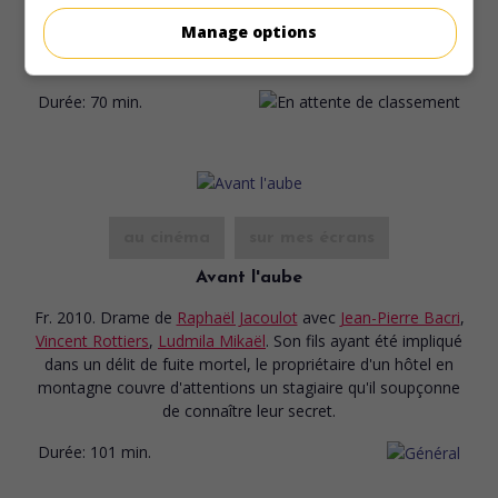
Bella, la guerre et le soldat Rousseau
Manage options
Fr. 2010.
de
Manuel Flèche
avec
Vincent Rottiers
.
Durée:
70 min.
au cinéma
sur mes écrans
Avant l'aube
Fr. 2010. Drame
de
Raphaël Jacoulot
avec
Jean-Pierre Bacri
,
Vincent Rottiers
,
Ludmila Mikaël
. Son fils ayant été impliqué
dans un délit de fuite mortel, le propriétaire d'un hôtel en
montagne couvre d'attentions un stagiaire qu'il soupçonne
de connaître leur secret.
Durée:
101 min.