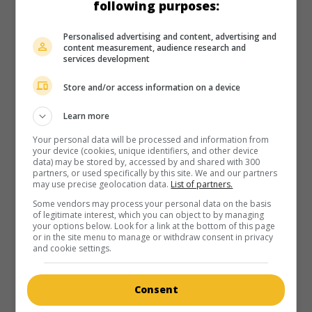
following purposes:
Anaïs Demoustier
.
Durée:
103 min.
Personalised advertising and content, advertising and
content measurement, audience research and
services development
Store and/or access information on a device
Learn more
Your personal data will be processed and information from
your device (cookies, unique identifiers, and other device
data) may be stored by, accessed by and shared with 300
partners, or used specifically by this site. We and our partners
may use precise geolocation data.
List of partners.
Some vendors may process your personal data on the basis
of legitimate interest, which you can object to by managing
your options below. Look for a link at the bottom of this page
or in the site menu to manage or withdraw consent in privacy
and cookie settings.
Consent
au cinéma
sur mes écrans