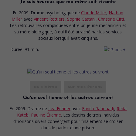
Je suis heureux que ma mère soit vivante
Fr. 2009. Drame psychologique
de
Claude Miller
,
Nathan
Miller
avec
Vincent Rottiers
,
Sophie Cattani
,
Christine Citti
.
Les retrouvailles compliquées entre un jeune mécanicien et
sa mère biologique, à qui il été arraché par les services
sociaux lorsqu'il avait cinq ans.
Durée:
91 min.
au cinéma
sur mes écrans
Qu'un seul tienne et les autres suivront
Fr. 2009. Drame
de
Léa Fehner
avec
Farida Rahouadj
,
Reda
Kateb
,
Pauline Étienne
. Les destins de trois individus
d'horizons divers convergent pour finalement se croiser
dans le parloir d'une prison.