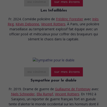
au cinéma
sur mes écrans
Les Infaillibles
Fr. 2024. Comédie policière
de
Frédéric Forestier
avec
Inès
Reg
,
Kévin Debonne
,
Vincent Rottiers
. À Paris, une policière
marseillaise au tempérament explosif fait équipe avec un
officier posé et méticuleux pour coffrer des braqueurs qui
sèment le chaos dans la capitale.
au cinéma
sur mes écrans
Sympathie pour le diable
Fr. 2019. Drame de guerre
de
Guillaume de Fontenay
avec
Niels Schneider
,
Ella Rumpf
,
Vincent Rottiers
. En 1992 à
Sarajevo, un reporter de guerre français fort en gueule
tente d'alerter le monde occidental sur les horreurs dont il