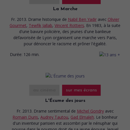
La Marche
Fr. 2013. Drame historique
de
Nabil Ben Yadir
avec
Olivier
Gourmet
,
Tewfik Jallab
,
Vincent Rottiers
. En 1983, à la suite
d'une bavure policière, des jeunes d'une banlieue
défavorisée de Lyon organisent une marche vers Paris,
pour dénoncer le racisme et prôner l'égalité.
Durée:
126 min.
au cinéma
sur mes écrans
L'Écume des jours
Fr. 2013. Drame sentimental
de
Michel Gondry
avec
Romain Duris
,
Audrey Tautou
,
Gad Elmaleh
. Le bonheur
d'un inventeur parisien est assombri par le nénuphar qui
pousse dans le poumon droit de sa jeune épouse, lequel