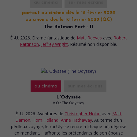
au cinéma
sur mes écrans
partout au cinéma dès le 18 février 2028
au cinema dès le 18 février 2028 (QC)
The Batman Part - II
É.-U. 2026. Drame fantastique
de
Matt Reeves
avec
Robert
Pattinson
,
Jeffrey Wright
. Résumé non disponible.
au cinéma
sur mes écrans
L'Odyssée
V.O.: The Odyssey
É.-U. 2026. Aventures
de
Christopher Nolan
avec
Matt
Damon
,
Tom Holland
,
Anne Hathaway
. Au terme d'un
périlleux voyage, le roi Ulysse rentre à Ithaque où, déguisé
en mendiant, il affronte les prétendants de son épouse