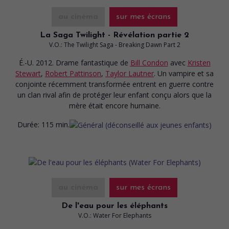
au cinéma
sur mes écrans
La Saga Twilight - Révélation partie 2
V.O.: The Twilight Saga - Breaking Dawn Part 2
É.-U. 2012. Drame fantastique
de
Bill Condon
avec
Kristen
Stewart
,
Robert Pattinson
,
Taylor Lautner
. Un vampire et sa
conjointe récemment transformée entrent en guerre contre
un clan rival afin de protéger leur enfant conçu alors que la
mère était encore humaine.
Durée:
115 min.
au cinéma
sur mes écrans
De l'eau pour les éléphants
V.O.: Water For Elephants