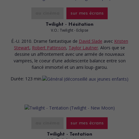
au cinéma
sur mes écrans
Twilight - Hésitation
V.O.: Twilight - Eclipse
É.-U. 2010. Drame fantastique
de
David Slade
avec
Kristen
Stewart
,
Robert Pattinson
,
Taylor Lautner
. Alors que se
dessine un affrontement avec une armée de nouveaux
vampires, le coeur d'une adolescente balance entre son
fiancé immortel et un ami loup-garou.
Durée:
123 min.
au cinéma
sur mes écrans
Twilight - Tentation