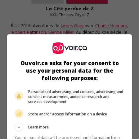
La Cité perdue de Z
V.O.: The Lost City of Z
É.-U. 2016. Aventures
de
James Gray
avec
Charlie Hunnam
,
Robert Pattinson
,
Sienna Miller
. Au début du XXe siècle, le
militaire anglais Percival Fawcett se lance dans une série
d'expéditions en Amazonie, à la recherche d'une ancienne
cité perdue.
Ouvoir.ca asks for your consent to
Durée:
140 min.
use your personal data for the
following purposes:
Personalised advertising and content, advertising and
content measurement, audience research and
services development
au cinéma
sur mes écrans
Queen of the Desert
Store and/or access information on a device
É.-U. 2015. Drame biographique
de
Werner Herzog
avec
Learn more
Nicole Kidman
,
James Franco
,
Robert Pattinson
. Portrait de
Gertrude Bell, fille d'un industriel anglais, qui a documenté
Your personal data will be processed and information from