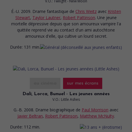
V.O.: Twilight - New Moon
É.-U. 2009. Drame fantastique
de
Chris Weitz
avec
Kristen
Stewart
,
Taylor Lautner
,
Robert Pattinson
. Une jeune
mortelle dépressive depuis que son amoureux vampire l'a
quittée reprend vie au contact d'un ami autochtone
amoureux d'elle, qui cultive un lourd secret.
Durée:
131 min.
au cinéma
sur mes écrans
Dali, Lorca, Bunuel - Les jeunes années
V.O.: Little Ashes
G.-B. 2008. Drame biographique
de
Paul Morrison
avec
Javier Beltran
,
Robert Pattinson
,
Matthew McNulty
.
Durée:
112 min.