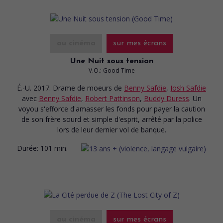
au cinéma
sur mes écrans
Une Nuit sous tension
V.O.: Good Time
É.-U. 2017. Drame de moeurs
de
Benny Safdie
,
Josh Safdie
avec
Benny Safdie
,
Robert Pattinson
,
Buddy Duress
. Un
voyou s'efforce d'amasser les fonds pour payer la caution
de son frère sourd et simple d'esprit, arrêté par la police
lors de leur dernier vol de banque.
Durée:
101 min.
au cinéma
sur mes écrans