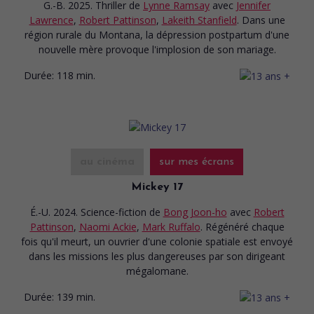
G.-B. 2025. Thriller
de
Lynne Ramsay
avec
Jennifer
Lawrence
,
Robert Pattinson
,
Lakeith Stanfield
. Dans une
région rurale du Montana, la dépression postpartum d'une
nouvelle mère provoque l'implosion de son mariage.
Durée:
118 min.
au cinéma
sur mes écrans
Mickey 17
É.-U. 2024. Science-fiction
de
Bong Joon-ho
avec
Robert
Pattinson
,
Naomi Ackie
,
Mark Ruffalo
. Régénéré chaque
fois qu'il meurt, un ouvrier d'une colonie spatiale est envoyé
dans les missions les plus dangereuses par son dirigeant
mégalomane.
Durée:
139 min.