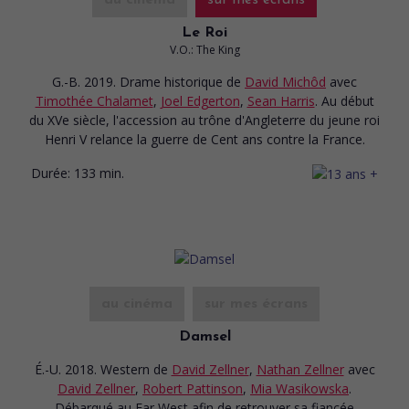
Le Roi
V.O.: The King
G.-B. 2019. Drame historique
de
David Michôd
avec
Timothée Chalamet
,
Joel Edgerton
,
Sean Harris
. Au début
du XVe siècle, l'accession au trône d'Angleterre du jeune roi
Henri V relance la guerre de Cent ans contre la France.
Durée:
133 min.
au cinéma
sur mes écrans
Damsel
É.-U. 2018. Western
de
David Zellner
,
Nathan Zellner
avec
David Zellner
,
Robert Pattinson
,
Mia Wasikowska
.
Débarqué au Far West afin de retrouver sa fiancée