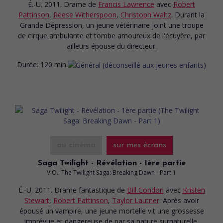
É.-U. 2011. Drame
de
Francis Lawrence
avec
Robert
Pattinson
,
Reese Witherspoon
,
Christoph Waltz
. Durant la
Grande Dépression, un jeune vétérinaire joint une troupe
de cirque ambulante et tombe amoureux de l'écuyère, par
ailleurs épouse du directeur.
Durée:
120 min.
au cinéma
sur mes écrans
Saga Twilight - Révélation - 1ère partie
V.O.: The Twilight Saga: Breaking Dawn - Part 1
É.-U. 2011. Drame fantastique
de
Bill Condon
avec
Kristen
Stewart
,
Robert Pattinson
,
Taylor Lautner
. Après avoir
épousé un vampire, une jeune mortelle vit une grossesse
imprévue et dangereuse de par sa nature surnaturelle.