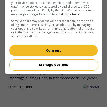
your device (cookies, unique identifiers, and other device
la vie des bédouins du désert au début du XXe siècle.
data) may be stored by, accessed by and shared with 300
partners, or used specifically by this site. We and our partners
Durée:
125 min.
may use precise geolocation data.
List of partners.
Some vendors may process your personal data on the basis
of legitimate interest, which you can object to by managing
your options below. Look for a link at the bottom of this page
or in the site menu to manage or withdraw consent in privacy
and cookie settings.
au cinéma
sur mes écrans
Consent
Life - La Naissance d'une légende
V.O.: Life
G.-B. 2015. Drame historique
de
Anton Corbijn
avec
Robert
Manage options
Pattinson
,
Dane DeHaan
,
Joel Edgerton
. En 1955, Dennis
Stock, photographe pigiste au magazine Life, consacre un
reportage à James Dean, la star montante de Hollywood.
Durée:
111 min.