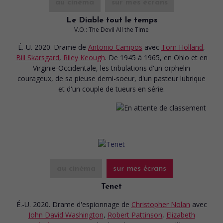
au cinéma
sur mes écrans
Le Diable tout le temps
V.O.: The Devil All the Time
É.-U. 2020. Drame
de
Antonio Campos
avec
Tom Holland
,
Bill Skarsgard
,
Riley Keough
. De 1945 à 1965, en Ohio et en
Virginie-Occidentale, les tribulations d'un orphelin
courageux, de sa pieuse demi-soeur, d'un pasteur lubrique
et d'un couple de tueurs en série.
au cinéma
sur mes écrans
Tenet
É.-U. 2020. Drame d'espionnage
de
Christopher Nolan
avec
John David Washington
,
Robert Pattinson
,
Elizabeth