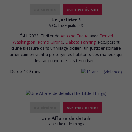
au cinéma
sur mes écrans
Le Justicier 3
V.O.: The Equalizer 3
É.-U. 2023. Thriller
de
Antoine Fuqua
avec
Denzel
Washington
,
Remo Girone
,
Dakota Fanning
. Récupérant
d'une blessure dans un village sicilien, un justicier solitaire
américain en vient à protéger les habitants des mafieux qui
les rançonnent et les terrorisent.
Durée:
109 min.
au cinéma
sur mes écrans
Une Affaire de détails
V.O.: The Little Things