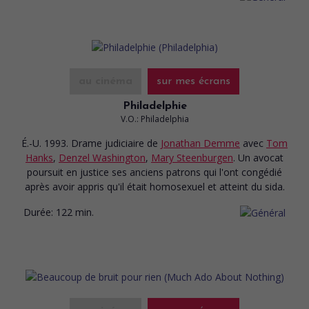
au cinéma
sur mes écrans
Philadelphie
V.O.: Philadelphia
É.-U. 1993. Drame judiciaire
de
Jonathan Demme
avec
Tom
Hanks
,
Denzel Washington
,
Mary Steenburgen
. Un avocat
poursuit en justice ses anciens patrons qui l'ont congédié
après avoir appris qu'il était homosexuel et atteint du sida.
Durée:
122 min.