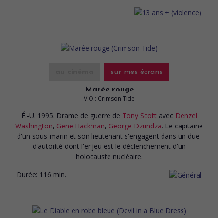
au cinéma
sur mes écrans
Marée rouge
V.O.: Crimson Tide
É.-U. 1995. Drame de guerre
de
Tony Scott
avec
Denzel
Washington
,
Gene Hackman
,
George Dzundza
. Le capitaine
d'un sous-marin et son lieutenant s'engagent dans un duel
d'autorité dont l'enjeu est le déclenchement d'un
holocauste nucléaire.
Durée:
116 min.