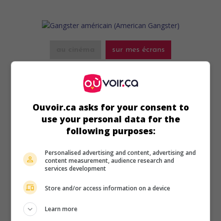
au cinéma
sur mes écrans
Gangster américain
V.O.: American Gangster
É.-U. 2007. Drame policier
de
Ridley Scott
avec
Denzel
Washington
,
Russell Crowe
,
Josh Brolin
. Dans les années
Ouvoir.ca asks for your consent to
1970 à New York, un policier tente de démanteler l'empire
use your personal data for the
d'un trafiquant de drogue afro-américain.
following purposes:
Durée:
157 min.
Personalised advertising and content, advertising and
content measurement, audience research and
services development
Store and/or access information on a device
au cinéma
sur mes écrans
Learn more