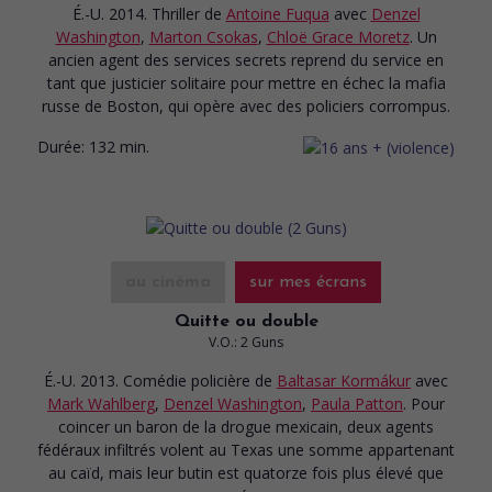
É.-U. 2014. Thriller
de
Antoine Fuqua
avec
Denzel
Washington
,
Marton Csokas
,
Chloë Grace Moretz
. Un
ancien agent des services secrets reprend du service en
tant que justicier solitaire pour mettre en échec la mafia
russe de Boston, qui opère avec des policiers corrompus.
Durée:
132 min.
au cinéma
sur mes écrans
Quitte ou double
V.O.: 2 Guns
É.-U. 2013. Comédie policière
de
Baltasar Kormákur
avec
Mark Wahlberg
,
Denzel Washington
,
Paula Patton
. Pour
coincer un baron de la drogue mexicain, deux agents
fédéraux infiltrés volent au Texas une somme appartenant
au caïd, mais leur butin est quatorze fois plus élevé que