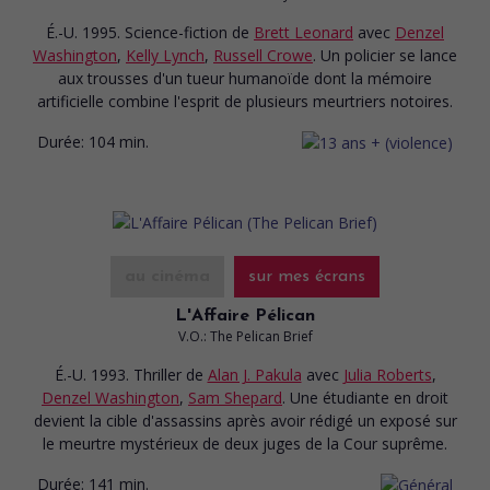
É.-U. 1995. Science-fiction
de
Brett Leonard
avec
Denzel
Washington
,
Kelly Lynch
,
Russell Crowe
. Un policier se lance
aux trousses d'un tueur humanoïde dont la mémoire
artificielle combine l'esprit de plusieurs meurtriers notoires.
Durée:
104 min.
au cinéma
sur mes écrans
L'Affaire Pélican
V.O.: The Pelican Brief
É.-U. 1993. Thriller
de
Alan J. Pakula
avec
Julia Roberts
,
Denzel Washington
,
Sam Shepard
. Une étudiante en droit
devient la cible d'assassins après avoir rédigé un exposé sur
le meurtre mystérieux de deux juges de la Cour suprême.
Durée:
141 min.