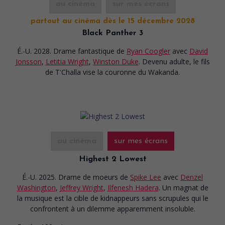
au cinéma
sur mes écrans
partout au cinéma dès le 15 décembre 2028
Black Panther 3
É.-U. 2028. Drame fantastique
de
Ryan Coogler
avec
David
Jonsson
,
Letitia Wright
,
Winston Duke
. Devenu adulte, le fils
de T'Challa vise la couronne du Wakanda.
au cinéma
sur mes écrans
Highest 2 Lowest
É.-U. 2025. Drame de moeurs
de
Spike Lee
avec
Denzel
Washington
,
Jeffrey Wright
,
Ilfenesh Hadera
. Un magnat de
la musique est la cible de kidnappeurs sans scrupules qui le
confrontent à un dilemme apparemment insoluble.