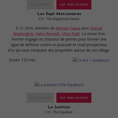
au cinéma
sur mes écrans
Les Sept Mercenaires
V.O.: The Magnificent Seven
É.-U. 2016. Western
de
Antoine Fuqua
avec
Denzel
Washington
,
Haley Bennett
,
Chris Pratt
. La veuve d'un
fermier engage un chasseur de primes pour former une
ligue de défense contre un puissant et cruel prospecteur
d'or qui veut s'emparer des propriétés autour de son village.
Durée:
133 min.
au cinéma
sur mes écrans
Le Justicier
V.O.: The Equalizer