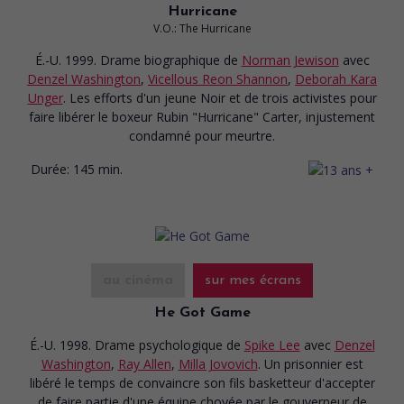
Hurricane
V.O.: The Hurricane
É.-U. 1999. Drame biographique
de
Norman Jewison
avec
Denzel Washington
,
Vicellous Reon Shannon
,
Deborah Kara
Unger
. Les efforts d'un jeune Noir et de trois activistes pour
faire libérer le boxeur Rubin "Hurricane" Carter, injustement
condamné pour meurtre.
Durée:
145 min.
au cinéma
sur mes écrans
He Got Game
É.-U. 1998. Drame psychologique
de
Spike Lee
avec
Denzel
Washington
,
Ray Allen
,
Milla Jovovich
. Un prisonnier est
libéré le temps de convaincre son fils basketteur d'accepter
de faire partie d'une équipe choyée par le gouverneur de