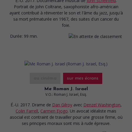
É.-U. 2017. Documentaire musical
de
John Scheinfeld
.
Portrait de John Coltrane, saxophoniste afro-américain
ayant contribué à réinventer le son et l'âme du jazz, jusqu'à
sa mort prématurée en 1967, des suites d'un cancer du
foie.
Durée:
99 min.
au cinéma
sur mes écrans
Me Roman J. Israel
V.O.: Roman J. Israel, Esq.
É.-U. 2017. Drame
de
Dan Gilroy
avec
Denzel Washington
,
Colin Farrell
,
Carmen Ejogo
. Un avocat idéaliste mais
asocial est contraint de travailler pour une grosse firme, où
ses principes moraux sont mis à rude épreuve.