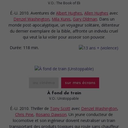
V.O.: The Book of Eli
É.-U. 2010. Aventures
de
Albert Hughes
,
Allen Hughes
avec
Denzel Washington
,
Mila Kunis
,
Gary Oldman
. Dans un
monde post-apocalyptique, un voyageur solitaire, détenteur
du dernier exemplaire de la Bible, affronte un individu cruel
qui veut la lui voler pour asseoir son pouvoir.
Durée:
118 min.
au cinéma
sur mes écrans
À fond de train
V.O.: Unstoppable
É.-U. 2010. Thriller
de
Tony Scott
avec
Denzel Washington
,
Chris Pine
,
Rosario Dawson
. Un jeune conducteur de
locomotive et son ingénieur doivent neutraliser un train
transportant des produits toxiques qui roule sans chauffeur