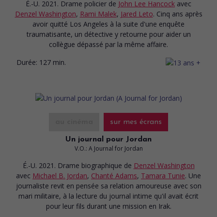
É.-U. 2021. Drame policier
de
John Lee Hancock
avec
Denzel Washington
,
Rami Malek
,
Jared Leto
. Cinq ans après
avoir quitté Los Angeles à la suite d'une enquête
traumatisante, un détective y retourne pour aider un
collègue dépassé par la même affaire.
Durée:
127 min.
au cinéma
sur mes écrans
Un journal pour Jordan
V.O.: A Journal for Jordan
É.-U. 2021. Drame biographique
de
Denzel Washington
avec
Michael B. Jordan
,
Chanté Adams
,
Tamara Tunie
. Une
journaliste revit en pensée sa relation amoureuse avec son
mari militaire, à la lecture du journal intime qu'il avait écrit
pour leur fils durant une mission en Irak.