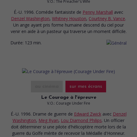
V.O.: The Preacher's Wife
É.-U. 1996. Comédie fantaisiste
de
Penny Marshall
avec
Denzel Washington
,
Whitney Houston
,
Courtney B. Vance
.
Un ange ayant pris forme humaine descend du ciel pour
venir en aide à un pasteur qui traverse un moment difficile.
Durée:
123 min.
au cinéma
sur mes écrans
Le Courage à l'épreuve
V.O.: Courage Under Fire
É.-U. 1996. Drame de guerre
de
Edward Zwick
avec
Denzel
Washington
,
Meg Ryan
,
Lou Diamond Philips
. Un officier
doit déterminer si une pilote d'hélicoptère morte lors de la
guerre du Golfe mérite de recevoir la Médaille d'Honneur.