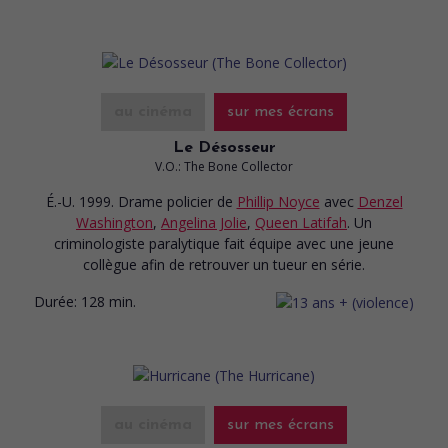
au cinéma
sur mes écrans
Le Désosseur
V.O.: The Bone Collector
É.-U. 1999. Drame policier
de
Phillip Noyce
avec
Denzel
Washington
,
Angelina Jolie
,
Queen Latifah
. Un
criminologiste paralytique fait équipe avec une jeune
collègue afin de retrouver un tueur en série.
Durée:
128 min.
au cinéma
sur mes écrans