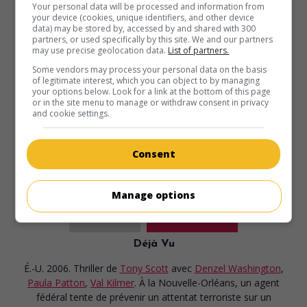
Le Grand Débat
Your personal data will be processed and information from
V.O.: The Great Debaters
your device (cookies, unique identifiers, and other device
data) may be stored by, accessed by and shared with 300
É.-U. 2007. Drame historique
de
Denzel Washington
avec
partners, or used specifically by this site. We and our partners
may use precise geolocation data.
List of partners.
Denzel Washington
,
Forest Whitaker
,
Nate Parker
. En 1936,
l'équipe de débat du Collège Wiley, une institution texane
Some vendors may process your personal data on the basis
of legitimate interest, which you can object to by managing
réservée aux Noirs, affronte celle de Harvard dans une
your options below. Look for a link at the bottom of this page
joute oratoire historique.
or in the site menu to manage or withdraw consent in privacy
and cookie settings.
Durée:
127 min.
Consent
Manage options
au cinéma
sur mes écrans
Déjà Vu
É.-U. 2006. Thriller
de
Tony Scott
avec
Denzel Washington
,
Paula Patton
,
Val Kilmer
. À la Nouvelle-Orléans, un agent
fédéral tente de prévenir un attentat terroriste sur un