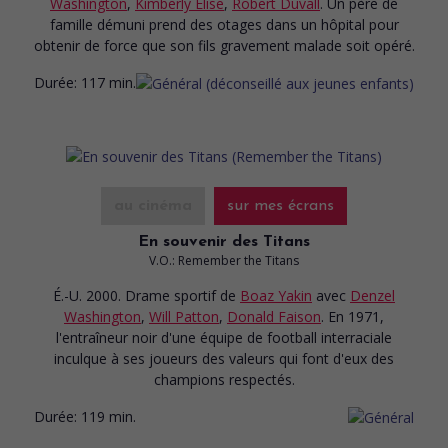
Washington
,
Kimberly Elise
,
Robert Duvall
. Un père de
famille démuni prend des otages dans un hôpital pour
obtenir de force que son fils gravement malade soit opéré.
Durée:
117 min.
au cinéma
sur mes écrans
En souvenir des Titans
V.O.: Remember the Titans
É.-U. 2000. Drame sportif
de
Boaz Yakin
avec
Denzel
Washington
,
Will Patton
,
Donald Faison
. En 1971,
l'entraîneur noir d'une équipe de football interraciale
inculque à ses joueurs des valeurs qui font d'eux des
champions respectés.
Durée:
119 min.