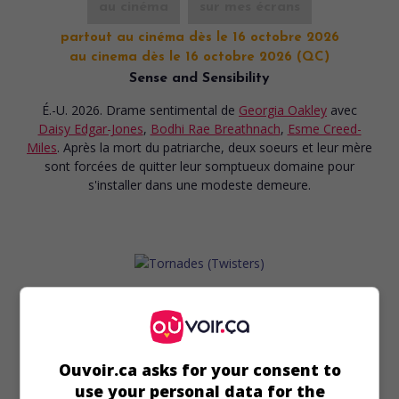
au cinéma
sur mes écrans
partout au cinéma dès le 16 octobre 2026
au cinema dès le 16 octobre 2026 (QC)
Sense and Sensibility
É.-U. 2026. Drame sentimental
de
Georgia Oakley
avec
Daisy Edgar-Jones
,
Bodhi Rae Breathnach
,
Esme Creed-
Miles
. Après la mort du patriarche, deux soeurs et leur mère
sont forcées de quitter leur somptueux domaine pour
s'installer dans une modeste demeure.
au cinéma
sur mes écrans
Tornades
V.O.: Twisters
Ouvoir.ca asks for your consent to
É.-U. 2024. Film catastrophe
de
Lee Isaac Chung
avec
Daisy
use your personal data for the