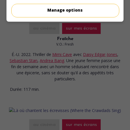
Manage options
au cinéma
sur mes écrans
Fraîche
V.O.: Fresh
É.-U. 2022. Thriller
de
Mimi Cave
avec
Daisy Edgar-Jones
,
Sebastian Stan
,
Andrea Bang
. Une jeune femme passe une
fin de semaine avec un homme séduisant rencontré dans
une épicerie, sans se douter qu'il a des appétits très
particuliers.
Durée:
117 min.
au cinéma
sur mes écrans