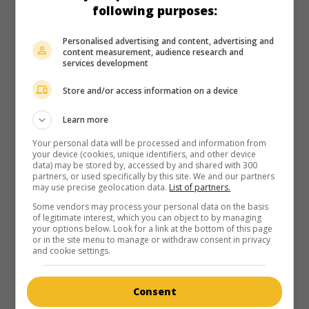
Edgar-Jones
,
Glen Powell
,
Anthony Ramos
. En Oklahoma,
following purposes:
où elle teste un nouveau détecteur de tempêtes avec un
ami chercheur, une chasseuse de tornades s’associe à un
Personalised advertising and content, advertising and
youtubeur téméraire.
content measurement, audience research and
services development
Durée:
122 min.
Store and/or access information on a device
Learn more
Your personal data will be processed and information from
your device (cookies, unique identifiers, and other device
au cinéma
sur mes écrans
data) may be stored by, accessed by and shared with 300
partners, or used specifically by this site. We and our partners
On Swift Horses
may use precise geolocation data.
List of partners.
Some vendors may process your personal data on the basis
É.-U. 2024. Drame
de
Daniel Minahan
avec
Daisy Edgar-
of legitimate interest, which you can object to by managing
Jones
,
Jacob Elordi
,
Will Poulter
. Dans la Californie des
your options below. Look for a link at the bottom of this page
années 1950, l'épouse d'un soldat rentré de la guerre de
or in the site menu to manage or withdraw consent in privacy
and cookie settings.
Corée s'éprend du frère de ce dernier.
Durée:
117 min.
Consent