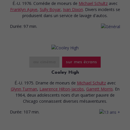
É.-U. 1976. Comédie de moeurs
de
Michael Schultz
avec
Franklyn Ajaye
,
Sully Boyar
,
Ivan Dixon
. Divers incidents se
produisent dans un service de lavage d'autos.
Durée:
97 min.
au cinéma
sur mes écrans
Cooley High
É.-U. 1975. Drame de moeurs
de
Michael Schultz
avec
Glynn Turman
,
Lawrence Hilton-Jacobs
,
Garrett Morris
. En
1964, deux adolescents noirs d'un quartier pauvre de
Chicago connaissent diverses mésaventures.
Durée:
107 min.