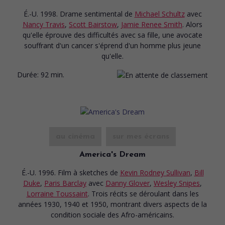
É.-U. 1998. Drame sentimental
de
Michael Schultz
avec
Nancy Travis
,
Scott Bairstow
,
Jamie Renee Smith
. Alors
qu'elle éprouve des difficultés avec sa fille, une avocate
souffrant d'un cancer s'éprend d'un homme plus jeune
qu'elle.
Durée:
92 min.
au cinéma
sur mes écrans
America's Dream
É.-U. 1996. Film à sketches
de
Kevin Rodney Sullivan
,
Bill
Duke
,
Paris Barclay
avec
Danny Glover
,
Wesley Snipes
,
Lorraine Toussaint
. Trois récits se déroulant dans les
années 1930, 1940 et 1950, montrant divers aspects de la
condition sociale des Afro-américains.