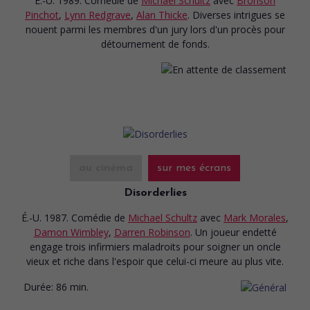
É.-U. 1989. Comédie
de
Michael Schultz
avec
Bronson
Pinchot
,
Lynn Redgrave
,
Alan Thicke
. Diverses intrigues se
nouent parmi les membres d'un jury lors d'un procès pour
détournement de fonds.
au cinéma
sur mes écrans
Disorderlies
É.-U. 1987. Comédie
de
Michael Schultz
avec
Mark Morales
,
Damon Wimbley
,
Darren Robinson
. Un joueur endetté
engage trois infirmiers maladroits pour soigner un oncle
vieux et riche dans l'espoir que celui-ci meure au plus vite.
Durée:
86 min.