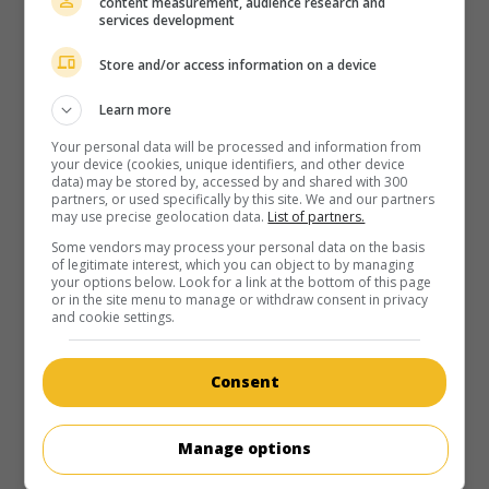
content measurement, audience research and
services development
Store and/or access information on a device
au cinéma
sur mes écrans
Learn more
Krush Groove
Your personal data will be processed and information from
your device (cookies, unique identifiers, and other device
É.-U. 1985. Comédie musicale
de
Michael Schultz
avec
Blair
data) may be stored by, accessed by and shared with 300
Underwood
,
Joseph Simmons
,
Shella E
. Un jeune rappeur
partners, or used specifically by this site. We and our partners
met en péril l'avenir de la compagnie de disques de son
may use precise geolocation data.
List of partners.
frère en voulant favoriser la carrière d'une chanteuse dont il
Some vendors may process your personal data on the basis
s'est épris.
of legitimate interest, which you can object to by managing
your options below. Look for a link at the bottom of this page
Durée:
94 min.
or in the site menu to manage or withdraw consent in privacy
and cookie settings.
Consent
Manage options