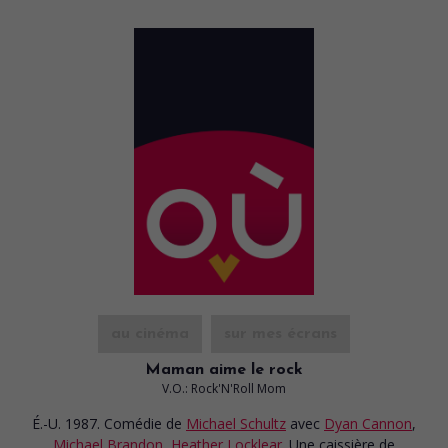
au cinéma
sur mes écrans
Maman aime le rock
V.O.: Rock'N'Roll Mom
É.-U. 1987. Comédie
de
Michael Schultz
avec
Dyan Cannon
,
Michael Brandon
,
Heather Locklear
. Une caissière de