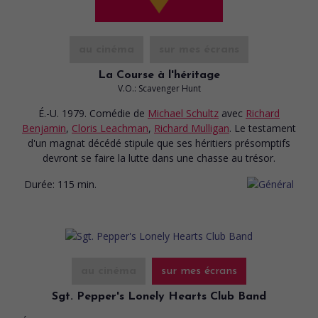
au cinéma
sur mes écrans
La Course à l'héritage
V.O.: Scavenger Hunt
É.-U. 1979. Comédie
de
Michael Schultz
avec
Richard
Benjamin
,
Cloris Leachman
,
Richard Mulligan
. Le testament
d'un magnat décédé stipule que ses héritiers présomptifs
devront se faire la lutte dans une chasse au trésor.
Durée:
115 min.
au cinéma
sur mes écrans
Sgt. Pepper's Lonely Hearts Club Band