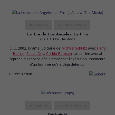
au cinéma
sur mes écrans
La Loi de Los Angeles: Le Film
V.O.: L.A. Law: The Movie
É.-U. 2002. Drame judiciaire
de
Michael Schultz
avec
Harry
Hamlin
,
Susan Dey
,
Corbin Bernsen
. Un ancien avocat
reprend du service afin d'empêcher l'exécution imminente
d'un homme qu'il a déjà défendu.
Durée:
87 min.
au cinéma
sur mes écrans
Déchainés