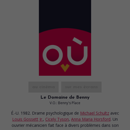
au cinéma
sur mes écrans
Le Domaine de Benny
V.O.: Benny's Place
É.-U. 1982. Drame psychologique
de
Michael Schultz
avec
Louis Gossett Jr.
,
Cicely Tyson
,
Anna Maria Horsford
. Un
ouvrier mécanicien fait face à divers problèmes dans son