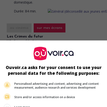
domestique.
Durée:
84 min.
au cinéma
sur mes écrans
Les Crimes du futur
V.O.: Crimes of the Future
Can. 2022. Science-fiction
de
David Cronenberg
avec
Viggo Mort
Léa Seydoux
,
Scott Speedman
. Dans un futur où le corps humai
évolue, un artiste conceptuel procède en direct à l’autopsie d’un 
tué par sa mère parce qu’il se nourrissait de plastique.
Ouvoir.ca asks for your consent to use your
personal data for the following purposes:
Durée:
107 min
Personalised advertising and content, advertising and content
measurement, audience research and services development
au cinéma
sur mes écrans
Store and/or access information on a device
Spencer