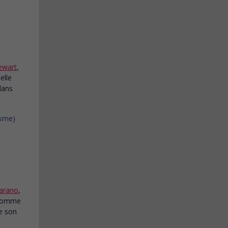
ewart
,
elle
dans
arano
,
 homme
e son