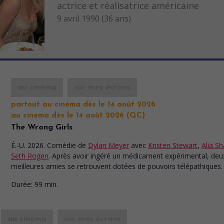
actrice et réalisatrice américaine
9 avril 1990 (36 ans)
au cinéma
sur mes écrans
partout au cinéma dès le 14 août 2026
au cinema dès le 14 août 2026 (QC)
The Wrong Girls
É.-U. 2026. Comédie
de
Dylan Meyer
avec
Kristen Stewart
,
Alia S
Seth Rogen
. Après avoir ingéré un médicament expérimental, deu
meilleures amies se retrouvent dotées de pouvoirs télépathiques.
Durée:
99 min.
au cinéma
sur mes écrans