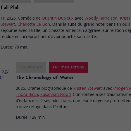
Full Phil
Fr. 2026. Comédie
de
Quentin Dupieux
avec
Woody Harrelson
,
Krist
Stewart
,
Charlotte Le Bon
. Dans la suite du grand hôtel parisien où il
séjourne avec sa fille, un cinéaste américain aggrave leur relation dé
tendue en lui reprochant d'avoir bouché sa toilette.
Durée:
78 min.
au cinéma
sur mes écrans
The Chronology of Water
2025. Drame biographique
de
Kristen Stewart
avec
Imogen 
Thora Birch
,
Susannah Flood
. Confrontée à ses traumatism
d'enfance et à ses addictions, une jeune nageuse prometteu
trouve refuge dans l’écriture.
Durée:
128 min.