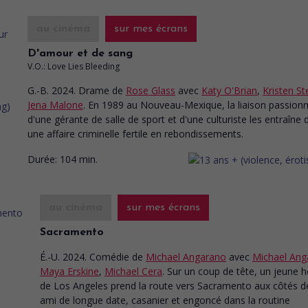
au cinéma
sur mes écrans
D'amour et de sang
V.O.: Love Lies Bleeding
G.-B. 2024. Drame
de
Rose Glass
avec
Katy O'Brian
,
Kristen St
Jena Malone
. En 1989 au Nouveau-Mexique, la liaison passionn
d'une gérante de salle de sport et d'une culturiste les entraîne 
une affaire criminelle fertile en rebondissements.
Durée:
104 min.
au cinéma
sur mes écrans
Sacramento
É.-U. 2024. Comédie
de
Michael Angarano
avec
Michael Ang
Maya Erskine
,
Michael Cera
. Sur un coup de tête, un jeune
de Los Angeles prend la route vers Sacramento aux côtés d
ami de longue date, casanier et engoncé dans la routine