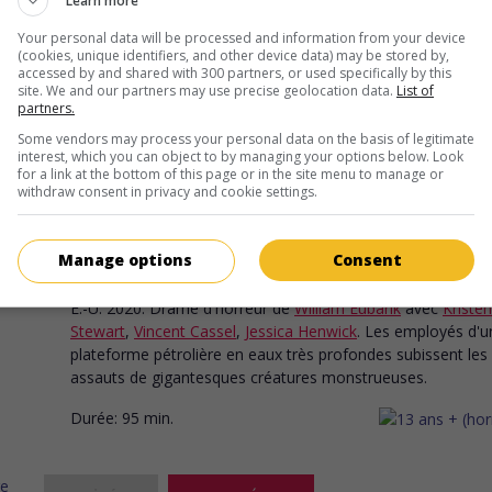
Learn more
G.-B. 2021. Drame
de
Pablo Larrain
avec
Kristen Stewart
,
Sally
Your personal data will be processed and information from your device
Hawkins
,
Timothy Spall
. En décembre 1991, Lady Diana Spencer
(cookies, unique identifiers, and other device data) may be stored by,
un temps des Fêtes pénible auprès de la famille royale et de so
accessed by and shared with 300 partners, or used specifically by this
site. We and our partners may use precise geolocation data.
List of
infidèle, le prince Charles.
partners.
Durée:
111 min.
Some vendors may process your personal data on the basis of legitimate
interest, which you can object to by managing your options below. Look
for a link at the bottom of this page or in the site menu to manage or
withdraw consent in privacy and cookie settings.
au cinéma
sur mes écrans
Sous pression
Manage options
Consent
V.O.: Underwater
É.-U. 2020. Drame d'horreur
de
William Eubank
avec
Kristen
Stewart
,
Vincent Cassel
,
Jessica Henwick
. Les employés d'u
plateforme pétrolière en eaux très profondes subissent les
assauts de gigantesques créatures monstrueuses.
Durée:
95 min.