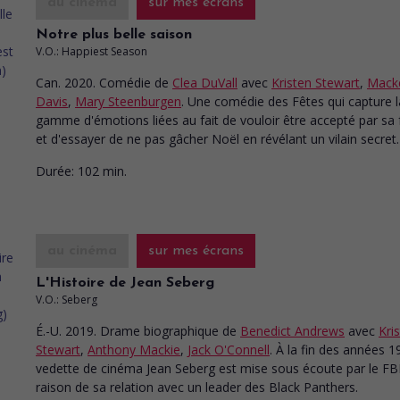
au cinéma
sur mes écrans
Notre plus belle saison
V.O.: Happiest Season
Can. 2020. Comédie
de
Clea DuVall
avec
Kristen Stewart
,
Mack
Davis
,
Mary Steenburgen
. Une comédie des Fêtes qui capture l
gamme d'émotions liées au fait de vouloir être accepté par sa 
et d'essayer de ne pas gâcher Noël en révélant un vilain secret.
Durée:
102 min.
au cinéma
sur mes écrans
L'Histoire de Jean Seberg
V.O.: Seberg
É.-U. 2019. Drame biographique
de
Benedict Andrews
avec
Kri
Stewart
,
Anthony Mackie
,
Jack O'Connell
. À la fin des années 1
vedette de cinéma Jean Seberg est mise sous écoute par le FBI
raison de sa relation avec un leader des Black Panthers.