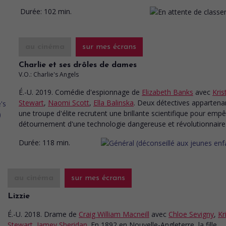
Durée:
102 min.
au cinéma
sur mes écrans
Charlie et ses drôles de dames
V.O.: Charlie's Angels
É.-U. 2019. Comédie d'espionnage
de
Elizabeth Banks
avec
Kris
Stewart
,
Naomi Scott
,
Ella Balinska
. Deux détectives appartena
une troupe d'élite recrutent une brillante scientifique pour empê
détournement d'une technologie dangereuse et révolutionnaire
Durée:
118 min.
au cinéma
sur mes écrans
Lizzie
É.-U. 2018. Drame
de
Craig William Macneill
avec
Chloe Sevigny
,
Kr
Stewart
,
Jamey Sheridan
. En 1892 en Nouvelle-Angleterre, la fille