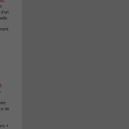
ns
 d'un
elle.
g
,
u
,
rnée
ce de