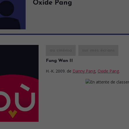
Oxide Pang
au cinéma
sur mes écrans
Fung Wan II
H.-K. 2009.
de
Danny Pang
,
Oxide Pang
.