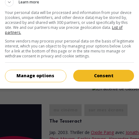
Learn more
Durée:
90 min.
Your personal data will be processed and information from your device
(cookies, unique identifiers, and other device data) may be stored by,
accessed by and shared with 300 partners, or used specifically by this
site. We and our partners may use precise geolocation data.
List of
partners.
au cinéma
sur mes écrans
Some vendors may process your personal data on the basis of legitimate
interest, which you can object to by managing your options below. Look
L'Oeil 2
for a link at the bottom of this page or in the site menu to manage or
V.O.: Jian gui 2
withdraw consent in privacy and cookie settings.
H.-K. 2004. Drame fantastique
de
Danny Pang
,
Oxide Pang
avec
Sh
Jessadaporn Pholdee
,
Eugenia Yuan
. Après avoir tenté de se suicid
Manage options
Consent
jeune femme enceinte est la proie de visions horrifiantes.
au cinéma
sur mes écrans
The Tesseract
Jap. 2003. Thriller
de
Oxide Pang
avec
Jonat
Rhys Meyers
,
Saskia Reeves
,
Alexander Rend