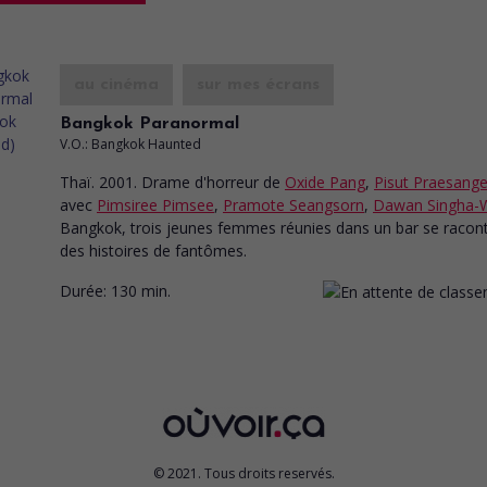
au cinéma
sur mes écrans
Bangkok Paranormal
V.O.: Bangkok Haunted
Thaï. 2001. Drame d'horreur
de
Oxide Pang
,
Pisut Praesang
avec
Pimsiree Pimsee
,
Pramote Seangsorn
,
Dawan Singha-
Bangkok, trois jeunes femmes réunies dans un bar se racon
des histoires de fantômes.
Durée:
130 min.
© 2021. Tous droits reservés.