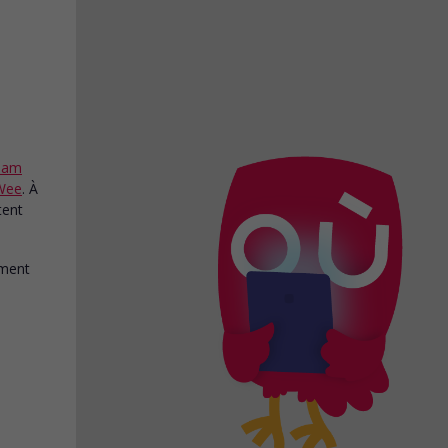
eam
Wee
. À
tent