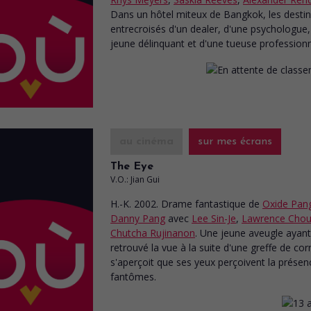
Dans un hôtel miteux de Bangkok, les desti
entrecroisés d'un dealer, d'une psychologue,
jeune délinquant et d'une tueuse professionn
au cinéma
sur mes écrans
The Eye
V.O.: Jian Gui
H.-K. 2002. Drame fantastique
de
Oxide Pan
Danny Pang
avec
Lee Sin-Je
,
Lawrence Cho
Chutcha Rujinanon
. Une jeune aveugle ayant
retrouvé la vue à la suite d'une greffe de co
s'aperçoit que ses yeux perçoivent la présen
fantômes.