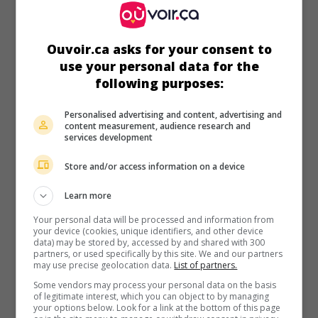
établir le contact avec des extraterrestres apparus dans
douze sites différents du globe.
Ouvoir.ca asks for your consent to
Durée:
116 min.
use your personal data for the
following purposes:
Personalised advertising and content, advertising and
content measurement, audience research and
services development
au cinéma
sur mes écrans
Store and/or access information on a device
Sicario
Learn more
É.-U. 2015. Drame policier
de
Denis Villeneuve
avec
Emily
Your personal data will be processed and information from
Blunt
,
Benicio Del Toro
,
Josh Brolin
. Une agente du FBI
your device (cookies, unique identifiers, and other device
joint une unité secrète qui traque un baron de la drogue
data) may be stored by, accessed by and shared with 300
mexicain dans une dangereuse ville frontalière.
partners, or used specifically by this site. We and our partners
may use precise geolocation data.
List of partners.
Durée:
121 min.
Some vendors may process your personal data on the basis
of legitimate interest, which you can object to by managing
your options below. Look for a link at the bottom of this page