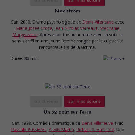
au cinéma
sur mes écrans
Maelström
Can. 2000. Drame psychologique
de
Denis Villeneuve
avec
Marie-Josée Croze
,
Jean-Nicolas Verreault
,
Stéphanie
Morgenstern
. Après avoir tué un homme avec sa voiture
sans s'arrêter, une jeune femme rongée par la culpabilité
rencontre le fils de la victime.
Durée:
86 min.
au cinéma
sur mes écrans
Un 32 août sur Terre
Can. 1998. Comédie dramatique
de
Denis Villeneuve
avec
Pascale Bussières
,
Alexis Martin
,
Richard S. Hamilton
. Une