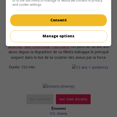
or in the site menu to manage or withdraw consent in privacy
and cookie settings.
au cinéma
sur mes écrans
Consent
Prisonniers
V.O.: Prisoners
Manage options
É.-U. 2013. Drame policier
de
Denis Villeneuve
avec
Hugh
Jackman
,
Jake Gyllenhaal
,
Paul Dano
. Un père de famille aux
abois depuis la disparition de sa fillette kidnappe le principal
suspect dans le but de lui soutirer des aveux par la force.
Durée:
153 min.
au cinéma
sur mes écrans
Ennemi
V.O.: Enemy