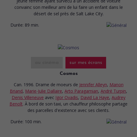
jeune femme ayant survécu à un accident de voiture
convainc son meilleur ami de lui faire un enfant dans le
désert de sel près de Salt Lake City.
Durée:
89 min.
au cinéma
sur mes écrans
Cosmos
Can. 1996. Drame de moeurs
de
Jennifer Alleyn
,
Manon
Briand
,
Marie-Julie Dallaire
,
Arto Paragamian
,
André Turpin
,
Denis Villeneuve
avec
Igor Ovadis
,
David La Haye
,
Audrey
Benoît
. À bord de son taxi, un chauffeur philosophe partage
des parcelles d'existence avec ses clients.
Durée:
100 min.