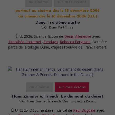
au cinéma
sur mes écrans
partout au cinéma dès le 18 décembre 2026
au cinema dès le 18 décembre 2026 (QC)
Dune: Troisième partie
V.O.: Dune: Part Three
É.-U. 2026. Science-fiction
de
Denis Villeneuve
avec
Timothée Chalamet
,
Zendaya
,
Rebecca Ferguson
. Dernière
partie de la trilogie Dune, d'après l'oeuvre de Frank Herbert.
au cinéma
sur mes écrans
Hans Zimmer & Friends: Le diamant du désert
V.O.: Hans Zimmer & Friends: Diamond in the Desert
É.-U. 2025. Documentaire musical
de
Paul Dugdale
avec