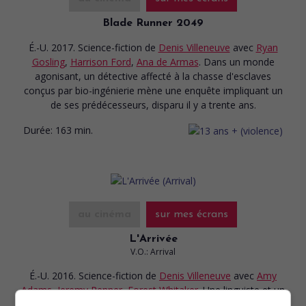
Blade Runner 2049
É.-U. 2017. Science-fiction
de
Denis Villeneuve
avec
Ryan
Gosling
,
Harrison Ford
,
Ana de Armas
. Dans un monde
agonisant, un détective affecté à la chasse d'esclaves
conçus par bio-ingénierie mène une enquête impliquant un
de ses prédécesseurs, disparu il y a trente ans.
Durée:
163 min.
au cinéma
sur mes écrans
L'Arrivée
V.O.: Arrival
É.-U. 2016. Science-fiction
de
Denis Villeneuve
avec
Amy
Adams
,
Jeremy Renner
,
Forest Whitaker
. Une linguiste et un
mathématicien sont mandatés par l'armée américaine pour