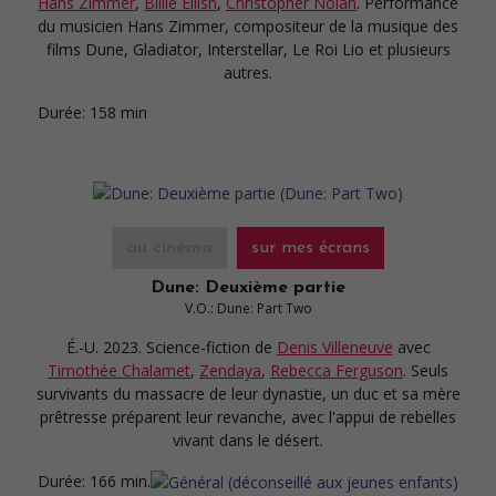
Hans Zimmer
,
Billie Eilish
,
Christopher Nolan
. Performance
du musicien Hans Zimmer, compositeur de la musique des
films Dune, Gladiator, Interstellar, Le Roi Lio et plusieurs
autres.
Durée:
158 min
au cinéma
sur mes écrans
Dune: Deuxième partie
V.O.: Dune: Part Two
É.-U. 2023. Science-fiction
de
Denis Villeneuve
avec
Timothée Chalamet
,
Zendaya
,
Rebecca Ferguson
. Seuls
survivants du massacre de leur dynastie, un duc et sa mère
prêtresse préparent leur revanche, avec l'appui de rebelles
vivant dans le désert.
Durée:
166 min.