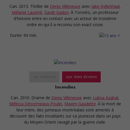
Can. 2013. Thriller
de
Denis Villeneuve
avec
Jake Gyllenhaal
,
Mélanie Laurent
,
Sarah Gadon
. À Toronto, un professeur
d'histoire entre en contact avec un acteur de troisième
ordre en qui il a reconnu son exact sosie.
Durée:
90 min.
au cinéma
sur mes écrans
Incendies
Can. 2010. Drame
de
Denis Villeneuve
avec
Lubna Azabal
,
Mélissa Désormeaux-Poulin
,
Maxim Gaudette
. À la mort de
leur mère, des jumeaux montréalais sont amenés à
découvrir des faits troublants sur sa jeunesse dans un pays
du Moyen-Orient ravagé par la guerre civile.