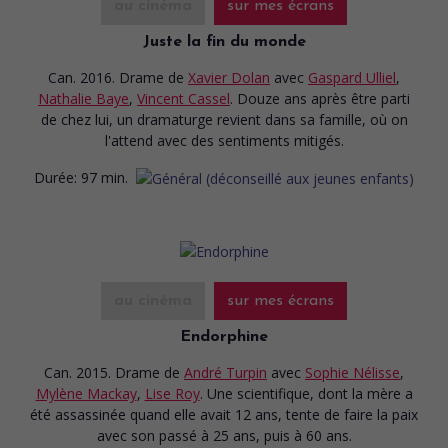
au cinéma
sur mes écrans
Juste la fin du monde
Can. 2016. Drame
de
Xavier Dolan
avec
Gaspard Ulliel
,
Nathalie Baye
,
Vincent Cassel
. Douze ans après être parti
de chez lui, un dramaturge revient dans sa famille, où on
l'attend avec des sentiments mitigés.
Durée:
97 min.
au cinéma
sur mes écrans
Endorphine
Can. 2015. Drame
de
André Turpin
avec
Sophie Nélisse
,
Mylène Mackay
,
Lise Roy
. Une scientifique, dont la mère a
été assassinée quand elle avait 12 ans, tente de faire la paix
avec son passé à 25 ans, puis à 60 ans.