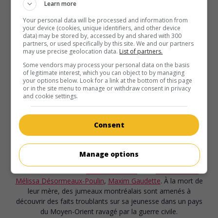
Learn more
Desmarais
avec
Thomas Haden Church
,
Marc Labrèche
,
Vincent Hoss-Desmarais
. Après avoir tué accidentellement
Your personal data will be processed and information from
un homme avec sa déneigeuse, un Québécois d'origine
your device (cookies, unique identifiers, and other device
data) may be stored by, accessed by and shared with 300
texane se cache en forêt, où il se remémore les
partners, or used specifically by this site. We and our partners
circonstances de sa rencontre avec sa victime.
may use precise geolocation data.
List of partners.
Some vendors may process your personal data on the basis
Durée:
91 min.
of legitimate interest, which you can object to by managing
your options below. Look for a link at the bottom of this page
or in the site menu to manage or withdraw consent in privacy
and cookie settings.
Consent
au cinéma
sur mes écrans
Incendies
Manage options
Can. 2010. Drame
de
Denis Villeneuve
avec
Lubna Azabal
,
Mélissa Désormeaux-Poulin
,
Maxim Gaudette
. À la mort de
leur mère, des jumeaux montréalais sont amenés à
découvrir des faits troublants sur sa jeunesse dans un pays
du Moyen-Orient ravagé par la guerre civile.