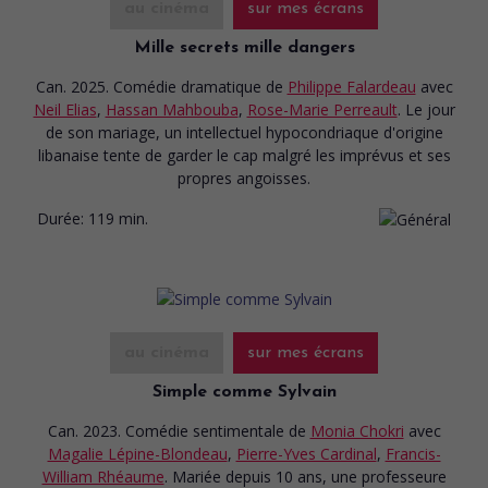
au cinéma
sur mes écrans
Mille secrets mille dangers
Can. 2025. Comédie dramatique
de
Philippe Falardeau
avec
Neil Elias
,
Hassan Mahbouba
,
Rose-Marie Perreault
. Le jour
de son mariage, un intellectuel hypocondriaque d'origine
libanaise tente de garder le cap malgré les imprévus et ses
propres angoisses.
Durée:
119 min.
au cinéma
sur mes écrans
Simple comme Sylvain
Can. 2023. Comédie sentimentale
de
Monia Chokri
avec
Magalie Lépine-Blondeau
,
Pierre-Yves Cardinal
,
Francis-
William Rhéaume
. Mariée depuis 10 ans, une professeure