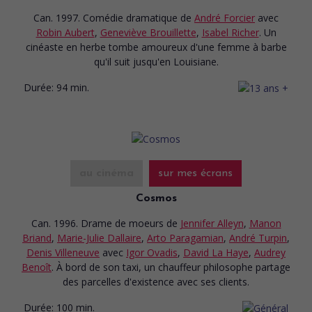
Can. 1997. Comédie dramatique
de
André Forcier
avec
Robin Aubert
,
Geneviève Brouillette
,
Isabel Richer
. Un
cinéaste en herbe tombe amoureux d'une femme à barbe
qu'il suit jusqu'en Louisiane.
Durée:
94 min.
au cinéma
sur mes écrans
Cosmos
Can. 1996. Drame de moeurs
de
Jennifer Alleyn
,
Manon
Briand
,
Marie-Julie Dallaire
,
Arto Paragamian
,
André Turpin
,
Denis Villeneuve
avec
Igor Ovadis
,
David La Haye
,
Audrey
Benoît
. À bord de son taxi, un chauffeur philosophe partage
des parcelles d'existence avec ses clients.
Durée:
100 min.