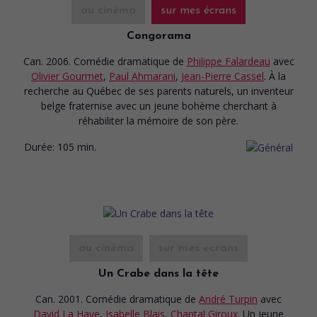
au cinéma
sur mes écrans
Congorama
Can. 2006. Comédie dramatique
de
Philippe Falardeau
avec
Olivier Gourmet
,
Paul Ahmarani
,
Jean-Pierre Cassel
. À la
recherche au Québec de ses parents naturels, un inventeur
belge fraternise avec un jeune bohème cherchant à
réhabiliter la mémoire de son père.
Durée:
105 min.
au cinéma
sur mes écrans
Un Crabe dans la tête
Can. 2001. Comédie dramatique
de
André Turpin
avec
David La Haye
,
Isabelle Blais
,
Chantal Giroux
. Un jeune