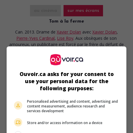
au cinéma
sur mes écrans
Tom à la ferme
Can. 2013. Drame
de
Xavier Dolan
avec
Xavier Dolan
,
Pierre-Yves Cardinal
,
Lise Roy
. Aux obsèques de son
amoureux, un publicitaire est forcé par le frère du défunt de
faire croire à la mère que son fils était en couple avec une
femme.
Durée:
95 min.
Ouvoir.ca asks for your consent to
use your personal data for the
following purposes:
Personalised advertising and content, advertising and
au cinéma
sur mes écrans
content measurement, audience research and
services development
Whitewash - L'homme que j'ai tué
V.O.: Whitewash
Store and/or access information on a device
Can. 2012. Drame psychologique
de
Emanuel Hoss-