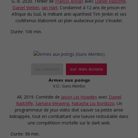
G.-B. 2020. Thriller
de
Francis Annan
avec
Daniel Radcliffe
,
Daniel Weber
,
Ian Hart
. Condamné à 12 ans de prison en
Afrique du Sud, le militant anti-apartheid Tim Jenkin et ses
codétenus élaborent un plan audacieux pour s'évader.
Durée:
106 min.
au cinéma
sur mes écrans
Armes aux poings
V.O.: Guns Akimbo
All. 2019. Comédie
de
Jason Lei Howden
avec
Daniel
Radcliffe
,
Samara Weaving
,
Natasha Liu Bordizzo
. Un
programmeur de jeux vidéo doit sauver sa petite amie
kidnappée, tout en combattant une tueuse redoutable dans
une compétition mortelle sur le dark web.
Durée:
98 min.