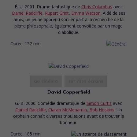
É.-U. 2001. Drame fantastique
de
Chris Columbus
avec
Daniel Radcliffe
,
Rupert Grint
,
Emma Watson
. Aidé de ses
amis, un jeune apprenti sorcier part à la recherche de la
pierre philosophale, également convoitée par un mage
diabolique.
Durée:
152 min.
au cinéma
sur mes écrans
David Copperfield
G.-B. 2000. Comédie dramatique
de
Simon Curtis
avec
Daniel Radcliffe
,
Ciaran McMenamin
,
Bob Hoskins
. Un
orphelin connaît diverses tribulations avant de trouver le
bonheur.
Durée:
185 min.