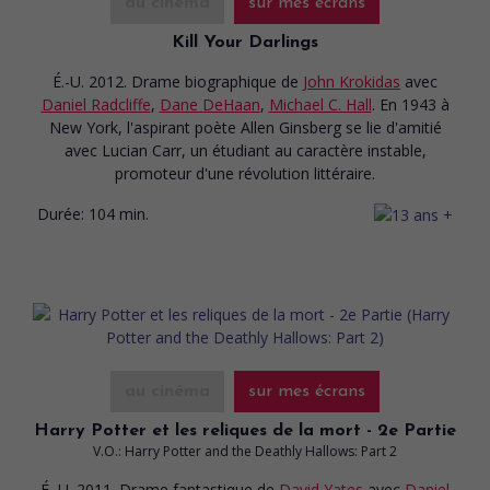
au cinéma
sur mes écrans
Kill Your Darlings
É.-U. 2012. Drame biographique
de
John Krokidas
avec
Daniel Radcliffe
,
Dane DeHaan
,
Michael C. Hall
. En 1943 à
New York, l'aspirant poète Allen Ginsberg se lie d'amitié
avec Lucian Carr, un étudiant au caractère instable,
promoteur d'une révolution littéraire.
Durée:
104 min.
au cinéma
sur mes écrans
Harry Potter et les reliques de la mort - 2e Partie
V.O.: Harry Potter and the Deathly Hallows: Part 2
É.-U. 2011. Drame fantastique
de
David Yates
avec
Daniel