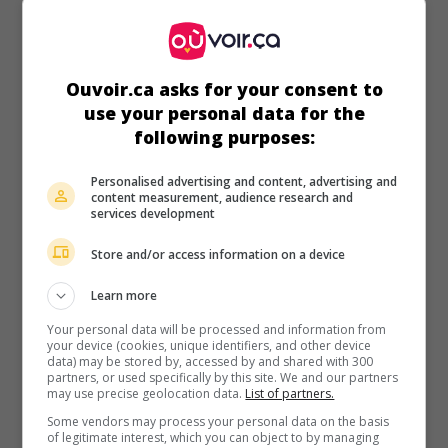
au cinéma
sur mes écrans
Victor Frankenstein
É.-U. 2015. Drame fantastique
de
Paul McGuigan
avec
Ouvoir.ca asks for your consent to
Daniel Radcliffe
,
James McAvoy
,
Jessica Brown Findlay
.
use your personal data for the
Exploité dans un cirque, un bossu féru d'anatomie est
following purposes:
sauvé par un étudiant en médecine excentrique, qui le
guérit et le prend comme assistant.
Personalised advertising and content, advertising and
content measurement, audience research and
Durée:
110 min.
services development
Store and/or access information on a device
Learn more
au cinéma
sur mes écrans
Your personal data will be processed and information from
your device (cookies, unique identifiers, and other device
Et si jamais
data) may be stored by, accessed by and shared with 300
partners, or used specifically by this site. We and our partners
V.O.: The F Word
may use precise geolocation data.
List of partners.
Can. 2013. Comédie sentimentale
de
Michael Dowse
avec
Some vendors may process your personal data on the basis
Daniel Radcliffe
,
Zoe Kazan
,
Adam Driver
. À Toronto, un
of legitimate interest, which you can object to by managing