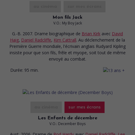
au cinéma
sur mes écrans
Mon fils Jack
V.O.: My Boy Jack
G.-B. 2007. Drame biographique
de
Brian Kirk
avec
David
Haig
,
Daniel Radcliffe
,
Kim Cattrall
. Au déclenchement de la
Première Guerre mondiale, l'écrivain anglais Rudyard Kipling
insiste pour que son fils, frêle et myope, soit tout de même
envoyé au combat.
Durée:
95 min.
au cinéma
sur mes écrans
Les Enfants de décembre
V.O.: December Boys
Aust. 2006. Drame
de
Rod Hardy
avec
Daniel Radcliffe
,
Lee