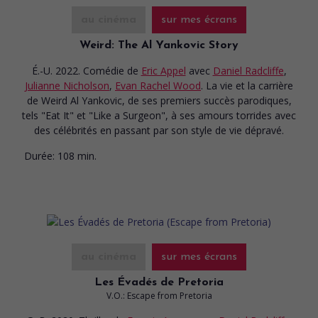
au cinéma
sur mes écrans
Weird: The Al Yankovic Story
É.-U. 2022. Comédie
de
Eric Appel
avec
Daniel Radcliffe
,
Julianne Nicholson
,
Evan Rachel Wood
. La vie et la carrière
de Weird Al Yankovic, de ses premiers succès parodiques,
tels "Eat It" et "Like a Surgeon", à ses amours torrides avec
des célébrités en passant par son style de vie dépravé.
Durée:
108 min.
au cinéma
sur mes écrans
Les Évadés de Pretoria
V.O.: Escape from Pretoria