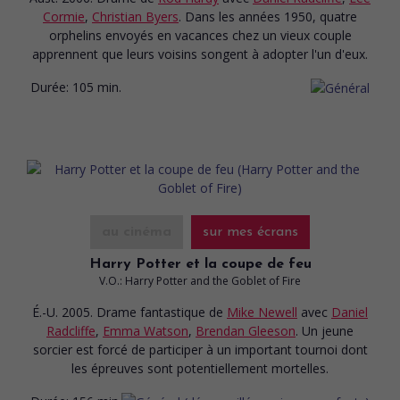
Cormie
,
Christian Byers
. Dans les années 1950, quatre
orphelins envoyés en vacances chez un vieux couple
apprennent que leurs voisins songent à adopter l'un d'eux.
Durée:
105 min.
au cinéma
sur mes écrans
Harry Potter et la coupe de feu
V.O.: Harry Potter and the Goblet of Fire
É.-U. 2005. Drame fantastique
de
Mike Newell
avec
Daniel
Radcliffe
,
Emma Watson
,
Brendan Gleeson
. Un jeune
sorcier est forcé de participer à un important tournoi dont
les épreuves sont potentiellement mortelles.