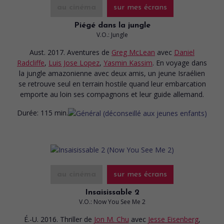
au cinéma
sur mes écrans
Piégé dans la jungle
V.O.: Jungle
Aust. 2017. Aventures
de
Greg McLean
avec
Daniel
Radcliffe
,
Luis Jose Lopez
,
Yasmin Kassim
. En voyage dans
la jungle amazonienne avec deux amis, un jeune Israélien
se retrouve seul en terrain hostile quand leur embarcation
emporte au loin ses compagnons et leur guide allemand.
Durée:
115 min.
au cinéma
sur mes écrans
Insaisissable 2
V.O.: Now You See Me 2
É.-U. 2016. Thriller
de
Jon M. Chu
avec
Jesse Eisenberg
,