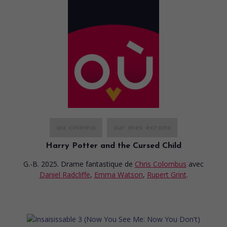
au cinéma
sur mes écrans
Harry Potter and the Cursed Child
G.-B. 2025. Drame fantastique
de
Chris Colombus
avec
Daniel Radcliffe
,
Emma Watson
,
Rupert Grint
.