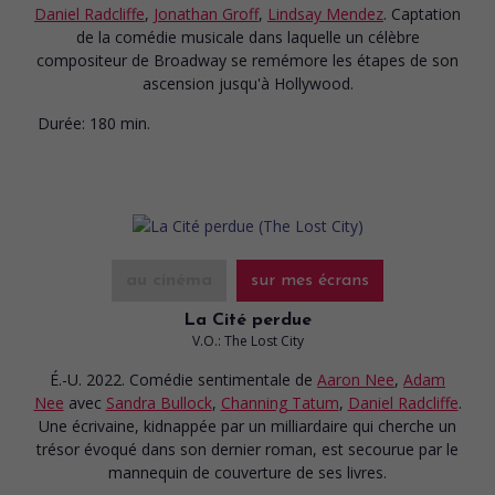
Daniel Radcliffe
,
Jonathan Groff
,
Lindsay Mendez
. Captation
de la comédie musicale dans laquelle un célèbre
compositeur de Broadway se remémore les étapes de son
ascension jusqu'à Hollywood.
Durée:
180 min.
au cinéma
sur mes écrans
La Cité perdue
V.O.: The Lost City
É.-U. 2022. Comédie sentimentale
de
Aaron Nee
,
Adam
Nee
avec
Sandra Bullock
,
Channing Tatum
,
Daniel Radcliffe
.
Une écrivaine, kidnappée par un milliardaire qui cherche un
trésor évoqué dans son dernier roman, est secourue par le
mannequin de couverture de ses livres.