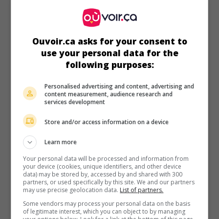
Nuit et jour
V.O.: Knight and Day
É.-U. 2010. Comédie
de
James Mangold
avec
Tom Cruise
,
Cameron Diaz
,
Peter Sarsgaard
. Une jeune femme sans
Ouvoir.ca asks for your consent to
histoire est entraînée dans une folle aventure par un agent
use your personal data for the
secret en disgrâce.
following purposes:
Durée:
100 min.
Personalised advertising and content, advertising and
content measurement, audience research and
services development
Store and/or access information on a device
au cinéma
sur mes écrans
Learn more
L'Orpheline
Your personal data will be processed and information from
V.O.: Orphan
your device (cookies, unique identifiers, and other device
data) may be stored by, accessed by and shared with 300
É.-U. 2009. Drame d'horreur
de
Jaume Collet-Serra
avec
partners, or used specifically by this site. We and our partners
may use precise geolocation data.
List of partners.
Vera Farmiga
,
Peter Sarsgaard
,
Isabelle Fuhrman
. Peu
après avoir été adoptée par une famille récemment
Some vendors may process your personal data on the basis
éprouvée par le deuil d'un enfant, une fillette manifeste des
of legitimate interest, which you can object to by managing