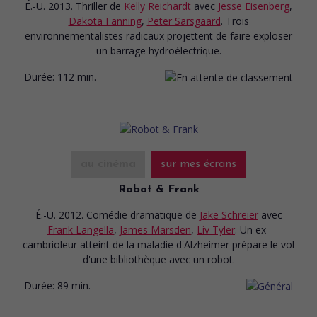
É.-U. 2013. Thriller
de
Kelly Reichardt
avec
Jesse Eisenberg
,
Dakota Fanning
,
Peter Sarsgaard
. Trois
environnementalistes radicaux projettent de faire exploser
un barrage hydroélectrique.
Durée:
112 min.
au cinéma
sur mes écrans
Robot & Frank
É.-U. 2012. Comédie dramatique
de
Jake Schreier
avec
Frank Langella
,
James Marsden
,
Liv Tyler
. Un ex-
cambrioleur atteint de la maladie d'Alzheimer prépare le vol
d'une bibliothèque avec un robot.
Durée:
89 min.