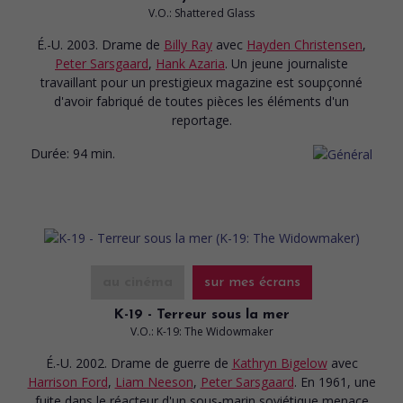
V.O.: Shattered Glass
É.-U. 2003. Drame
de
Billy Ray
avec
Hayden Christensen
,
Peter Sarsgaard
,
Hank Azaria
. Un jeune journaliste
travaillant pour un prestigieux magazine est soupçonné
d'avoir fabriqué de toutes pièces les éléments d'un
reportage.
Durée:
94 min.
au cinéma
sur mes écrans
K-19 - Terreur sous la mer
V.O.: K-19: The Widowmaker
É.-U. 2002. Drame de guerre
de
Kathryn Bigelow
avec
Harrison Ford
,
Liam Neeson
,
Peter Sarsgaard
. En 1961, une
fuite dans le réacteur d'un sous-marin soviétique menace