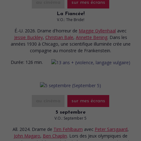
au cinéma
sur mes écrans
La Fiancée!
V.O.: The Bride!
É.-U. 2026. Drame d'horreur
de
Maggie Gyllenhaal
avec
Jessie Buckley
,
Christian Bale
,
Annette Bening
. Dans les
années 1930 à Chicago, une scientifique illuminée crée une
compagne au monstre de Frankenstein.
Durée:
126 min.
au cinéma
sur mes écrans
5 septembre
V.O.: September 5
All. 2024. Drame
de
Tim Fehlbaum
avec
Peter Sarsgaard
,
John Magaro
,
Ben Chaplin
. Lors des Jeux olympiques de