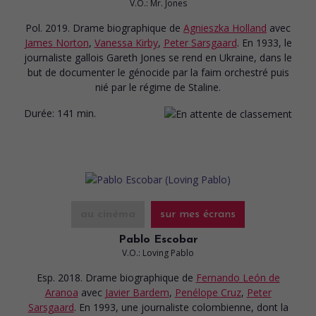
V.O.: Mr. Jones
Pol. 2019. Drame biographique
de
Agnieszka Holland
avec
James Norton
,
Vanessa Kirby
,
Peter Sarsgaard
. En 1933, le
journaliste gallois Gareth Jones se rend en Ukraine, dans le
but de documenter le génocide par la faim orchestré puis
nié par le régime de Staline.
Durée:
141 min.
au cinéma
sur mes écrans
Pablo Escobar
V.O.: Loving Pablo
Esp. 2018. Drame biographique
de
Fernando León de
Aranoa
avec
Javier Bardem
,
Penélope Cruz
,
Peter
Sarsgaard
. En 1993, une journaliste colombienne, dont la