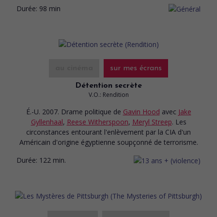
Durée:
98 min
au cinéma
sur mes écrans
Détention secrète
V.O.: Rendition
É.-U. 2007. Drame politique
de
Gavin Hood
avec
Jake
Gyllenhaal
,
Reese Witherspoon
,
Meryl Streep
. Les
circonstances entourant l'enlèvement par la CIA d'un
Américain d'origine égyptienne soupçonné de terrorisme.
Durée:
122 min.