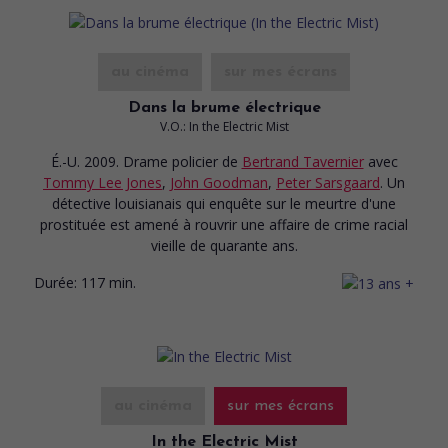
au cinéma
sur mes écrans
Dans la brume électrique
V.O.: In the Electric Mist
É.-U. 2009. Drame policier
de
Bertrand Tavernier
avec
Tommy Lee Jones
,
John Goodman
,
Peter Sarsgaard
. Un
détective louisianais qui enquête sur le meurtre d'une
prostituée est amené à rouvrir une affaire de crime racial
vieille de quarante ans.
Durée:
117 min.
au cinéma
sur mes écrans
In the Electric Mist