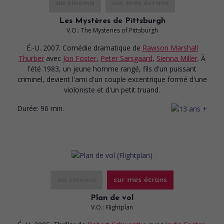
au cinéma
sur mes écrans
Les Mystères de Pittsburgh
V.O.: The Mysteries of Pittsburgh
É.-U. 2007. Comédie dramatique
de
Rawson Marshall
Thurber
avec
Jon Foster
,
Peter Sarsgaard
,
Sienna Miller
. À
l'été 1983, un jeune homme rangé, fils d'un puissant
criminel, devient l'ami d'un couple excentrique formé d'une
violoniste et d'un petit truand.
Durée:
96 min.
au cinéma
sur mes écrans
Plan de vol
V.O.: Flightplan