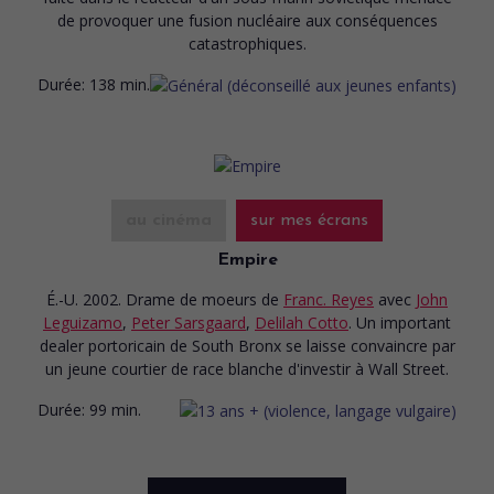
de provoquer une fusion nucléaire aux conséquences
catastrophiques.
Durée:
138 min.
au cinéma
sur mes écrans
Empire
É.-U. 2002. Drame de moeurs
de
Franc. Reyes
avec
John
Leguizamo
,
Peter Sarsgaard
,
Delilah Cotto
. Un important
dealer portoricain de South Bronx se laisse convaincre par
un jeune courtier de race blanche d'investir à Wall Street.
Durée:
99 min.