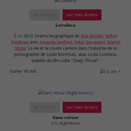
au cinéma
sur mes écrans
Lovelace
É.-U. 2013. Drame biographique
de
Rob Epstein
,
Jeffrey
Friedman
avec
Amanda Seyfried
,
Peter Sarsgaard
,
Sharon
Stone
. La vie et la courte carrière dans l'industrie de la
pornographie de Linda Boreman, alias Linda Lovelace,
vedette du film-culte "Deep Throat".
Durée:
95 min.
au cinéma
sur mes écrans
Sans retour
V.O.: Night Moves