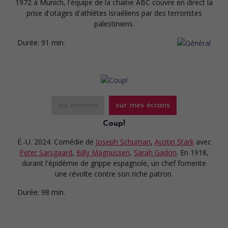
1972 à Munich, l'équipe de la chaîne ABC couvre en direct la
prise d'otages d'athlètes israéliens par des terroristes
palestiniens.
Durée:
91 min.
au cinéma
sur mes écrans
Coup!
É.-U. 2024. Comédie
de
Joseph Schuman
,
Austin Stark
avec
Peter Sarsgaard
,
Billy Magnussen
,
Sarah Gadon
. En 1918,
durant l'épidémie de grippe espagnole, un chef fomente
une révolte contre son riche patron.
Durée:
98 min.