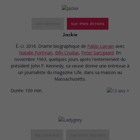
au cinéma
sur mes écrans
Jackie
É.-U. 2016. Drame biographique
de
Pablo Larrain
avec
Natalie Portman
,
Billy Crudup
,
Peter Sarsgaard
. En
novembre 1963, quelques jours après l'enterrement du
président John F. Kennedy, sa veuve donne une entrevue à
un journaliste du magazine Life, dans sa maison au
Massachusetts.
Durée:
100 min.
au cinéma
sur mes écrans