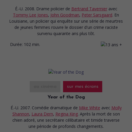
É.-U. 2008. Drame policier
de
Bertrand Tavernier
avec
Tommy Lee Jones
,
John Goodman
,
Peter Sarsgaard
. En
Louisiane, un policier qui enquête sur une série de meurtres
de jeunes femmes rouvre le dossier d'un crime raciste
survenu quarante ans plus tôt.
Durée:
102 min.
au cinéma
sur mes écrans
Year of the Dog
É.-U. 2007. Comédie dramatique
de
Mike White
avec
Molly
Shannon
,
Laura Dern
,
Regina King
. Après la mort de son
chien adoré, une secrétaire célibataire et timide traverse
une période de profonds changements.