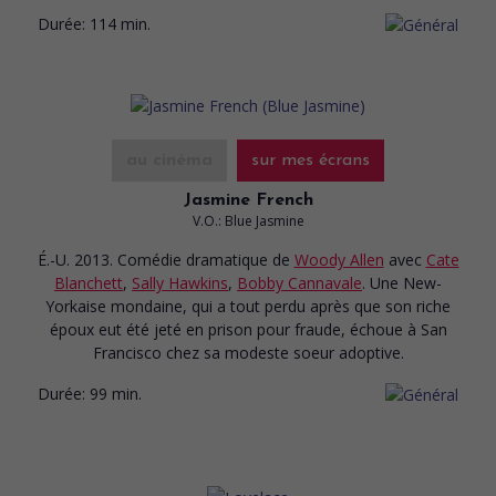
Durée:
114 min.
au cinéma
sur mes écrans
Jasmine French
V.O.: Blue Jasmine
É.-U. 2013. Comédie dramatique
de
Woody Allen
avec
Cate
Blanchett
,
Sally Hawkins
,
Bobby Cannavale
. Une New-
Yorkaise mondaine, qui a tout perdu après que son riche
époux eut été jeté en prison pour fraude, échoue à San
Francisco chez sa modeste soeur adoptive.
Durée:
99 min.