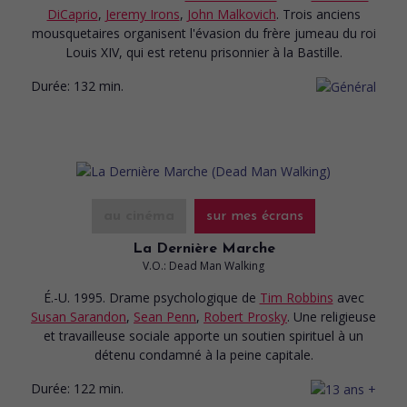
DiCaprio
,
Jeremy Irons
,
John Malkovich
. Trois anciens
mousquetaires organisent l'évasion du frère jumeau du roi
Louis XIV, qui est retenu prisonnier à la Bastille.
Durée:
132 min.
au cinéma
sur mes écrans
La Dernière Marche
V.O.: Dead Man Walking
É.-U. 1995. Drame psychologique
de
Tim Robbins
avec
Susan Sarandon
,
Sean Penn
,
Robert Prosky
. Une religieuse
et travailleuse sociale apporte un soutien spirituel à un
détenu condamné à la peine capitale.
Durée:
122 min.