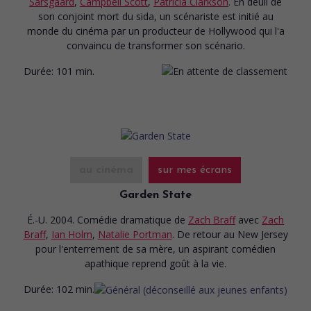
Sarsgaard
,
Campbell Scott
,
Patricia Clarkson
. En deuil de
son conjoint mort du sida, un scénariste est initié au
monde du cinéma par un producteur de Hollywood qui l'a
convaincu de transformer son scénario.
Durée:
101 min.
au cinéma
sur mes écrans
Garden State
É.-U. 2004. Comédie dramatique
de
Zach Braff
avec
Zach
Braff
,
Ian Holm
,
Natalie Portman
. De retour au New Jersey
pour l'enterrement de sa mère, un aspirant comédien
apathique reprend goût à la vie.
Durée:
102 min.