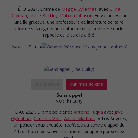
É.-U. 2021. Drame
de
Maggie Gyllenhaal
avec
Olivia
Colman
,
Jessie Buckley
,
Dakota Johnson
. En vacances sur
une île grecque, une professeure de littérature solitaire
affronte ses regrets au contact d'une jeune mère qui lui
rappelle celle qu'elle a été.
Durée:
121 min.
au cinéma
sur mes écrans
Sans appel
V.O.: The Guilty
É.-U. 2021. Drame policier
de
Antoine Fuqua
avec
Jake
Gyllenhaal
,
Christina Vidal
,
Adrian Martinez
. À Los Angeles,
un policier sous enquête, réaffecté au centre d'appel du
911, s'efforce de sauver une mère kidnappée par son ex-
mari.