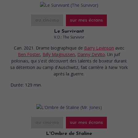
au cinéma
sur mes écrans
Le Survivant
V.O.: The Survivor
Can. 2021. Drame biographique
de
Barry Levinson
avec
Ben Foster
,
Billy Magnussen
,
Danny DeVito
. Un juif
polonais, qui s'est découvert des talents de boxeur durant
sa détention au camp d'Auschwitz, fait carrière à New York
après la guerre.
Durée:
129 min.
au cinéma
sur mes écrans
L'Ombre de Staline