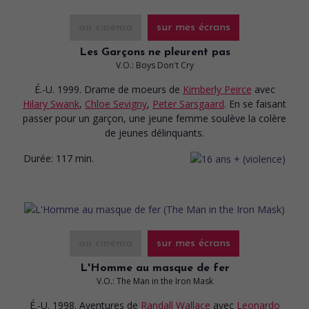
au cinéma
sur mes écrans
Les Garçons ne pleurent pas
V.O.: Boys Don't Cry
É.-U. 1999. Drame de moeurs
de
Kimberly Peirce
avec
Hilary Swank
,
Chloe Sevigny
,
Peter Sarsgaard
. En se faisant
passer pour un garçon, une jeune femme soulève la colère
de jeunes délinquants.
Durée:
117 min.
au cinéma
sur mes écrans
L'Homme au masque de fer
V.O.: The Man in the Iron Mask
É.-U. 1998. Aventures
de
Randall Wallace
avec
Leonardo