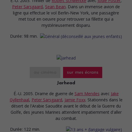
É.-U. 2005. Thriller
de
Robert Schwentke
avec
Jodie Foster
,
Peter Sarsgaard
,
Sean Bean
. Dans un immense avion de
ligne qui effectue le vol Berlin-New York, une passagère
met tout en oeuvre pour retrouver sa fillette qui a
mystérieusement disparu.
Durée:
98 min.
au cinéma
sur mes écrans
Jarhead
É.-U. 2005. Drame de guerre
de
Sam Mendes
avec
Jake
Gyllenhaal
,
Peter Sarsgaard
,
Jamie Foxx
. Stationnés dans le
désert de l'Arabie Saoudite avant le début de la Guerre du
Golfe, des jeunes Marines attendent impatiemment d'aller
au combat.
Durée:
122 min.