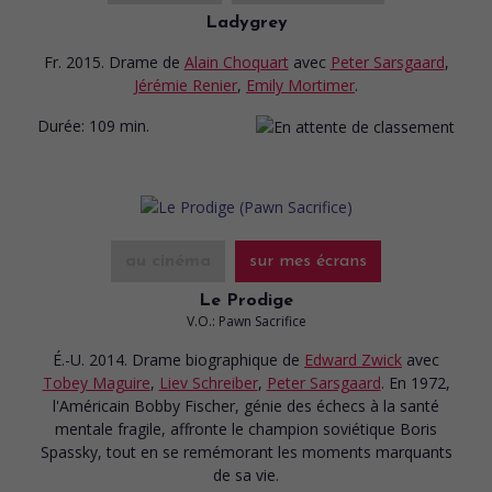
Ladygrey
Fr. 2015. Drame
de
Alain Choquart
avec
Peter Sarsgaard
,
Jérémie Renier
,
Emily Mortimer
.
Durée:
109 min.
au cinéma
sur mes écrans
Le Prodige
V.O.: Pawn Sacrifice
É.-U. 2014. Drame biographique
de
Edward Zwick
avec
Tobey Maguire
,
Liev Schreiber
,
Peter Sarsgaard
. En 1972,
l'Américain Bobby Fischer, génie des échecs à la santé
mentale fragile, affronte le champion soviétique Boris
Spassky, tout en se remémorant les moments marquants
de sa vie.