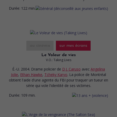
Durée:
122 min.
au cinéma
sur mes écrans
Le Voleur de vies
V.O.: Taking Lives
É.-U. 2004. Drame policier
de
D.J. Caruso
avec
Angelina
Jolie
,
Ethan Hawke
,
Tcheky Karyo
. La police de Montréal
obtient l'aide d'une agente du FBI pour traquer un tueur en
série qui vole l'identité de ses victimes.
Durée:
109 min.