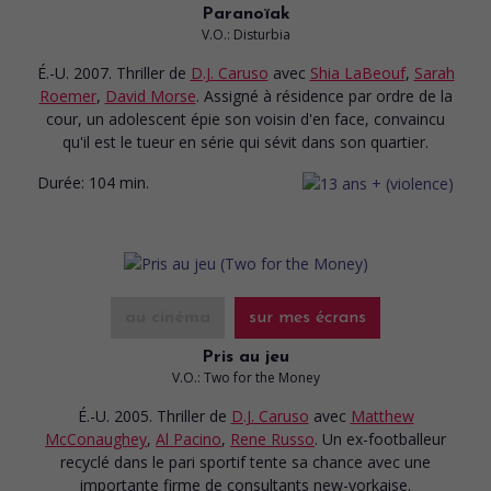
Paranoïak
V.O.: Disturbia
É.-U. 2007. Thriller
de
D.J. Caruso
avec
Shia LaBeouf
,
Sarah
Roemer
,
David Morse
. Assigné à résidence par ordre de la
cour, un adolescent épie son voisin d'en face, convaincu
qu'il est le tueur en série qui sévit dans son quartier.
Durée:
104 min.
au cinéma
sur mes écrans
Pris au jeu
V.O.: Two for the Money
É.-U. 2005. Thriller
de
D.J. Caruso
avec
Matthew
McConaughey
,
Al Pacino
,
Rene Russo
. Un ex-footballeur
recyclé dans le pari sportif tente sa chance avec une
importante firme de consultants new-yorkaise.