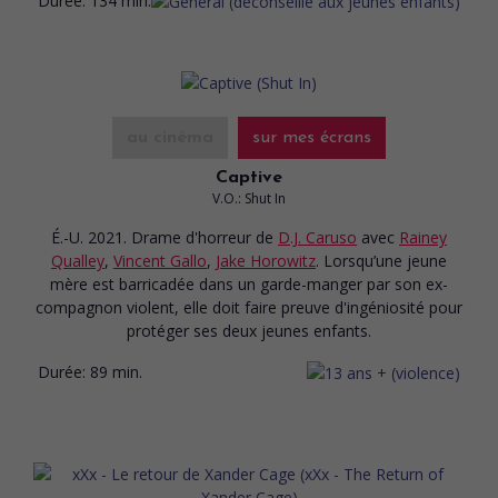
Durée:
134 min.
au cinéma
sur mes écrans
Captive
V.O.: Shut In
É.-U. 2021. Drame d'horreur
de
D.J. Caruso
avec
Rainey
Qualley
,
Vincent Gallo
,
Jake Horowitz
. Lorsqu’une jeune
mère est barricadée dans un garde-manger par son ex-
compagnon violent, elle doit faire preuve d'ingéniosité pour
protéger ses deux jeunes enfants.
Durée:
89 min.