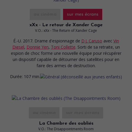
au cinéma
sur mes écrans
xXx - Le retour de Xander Cage
V.O.: xXx - The Return of Xander Cage
É.-U. 2017. Drame d'espionnage
de
D.J. Caruso
avec
Vin
Diesel
,
Donnie Yen
,
Toni Collette
. Sorti de sa retraite, un
espion de choc forme une nouvelle équipe pour récupérer
un dispositif capable de détourner des satellites pour en
faire des armes de destruction.
Durée:
107 min.
au cinéma
sur mes écrans
La Chambre des oubliés
V.O.: The Disappointments Room