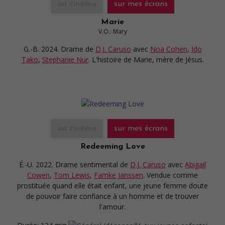
au cinéma
sur mes écrans
Marie
V.O.: Mary
G.-B. 2024. Drame
de
D.J. Caruso
avec
Noa Cohen
,
Ido
Tako
,
Stephanie Nur
. L'histoire de Marie, mère de Jésus.
au cinéma
sur mes écrans
Redeeming Love
É.-U. 2022. Drame sentimental
de
D.J. Caruso
avec
Abigail
Cowen
,
Tom Lewis
,
Famke Janssen
. Vendue comme
prostituée quand elle était enfant, une jeune femme doute
de pouvoir faire confiance à un homme et de trouver
l'amour.