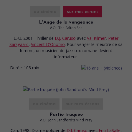
au cinéma
sur mes écrans
L'Ange de la vengeance
V.O.: The Salton Sea
É.-U. 2001. Thriller
de
D.J. Caruso
avec
Val Kilmer
,
Peter
Sarsgaard
,
Vincent D'Onofrio
. Pour venger le meurtre de sa
femme, un musicien de jazz toxicomane devient
informateur.
Durée:
103 min.
au cinéma
sur mes écrans
Partie truquée
V.O.: John Sandford's Mind Prey
Can. 1998. Drame policier
de
D.J. Caruso
avec
Eriq LaSalle
,