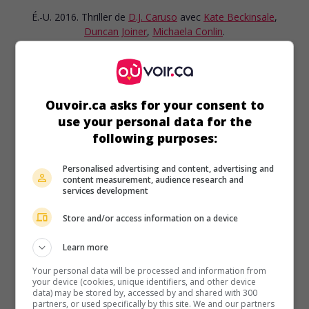
É.-U. 2016. Thriller
de
D.J. Caruso
avec
Kate Beckinsale
,
Duncan Joiner
,
Michaela Conlin
.
Durée:
91 min.
Ouvoir.ca asks for your consent to
use your personal data for the
following purposes:
au cinéma
sur mes écrans
Numéro quatre
Personalised advertising and content, advertising and
content measurement, audience research and
V.O.: I Am Number Four
services development
É.-U. 2011. Science-fiction
de
D.J. Caruso
avec
Alex Pettyfer
,
Timothy Olyphant
,
Teresa Palmer
. Réfugié sur Terre depuis
Store and/or access information on a device
sa naissance, un jeune extraterrestre doté de pouvoirs
paranormaux tente d'échapper aux ennemis de sa race qui
Learn more
ont retrouvé sa trace.
Your personal data will be processed and information from
your device (cookies, unique identifiers, and other device
Durée:
110 min.
data) may be stored by, accessed by and shared with 300
partners, or used specifically by this site. We and our partners