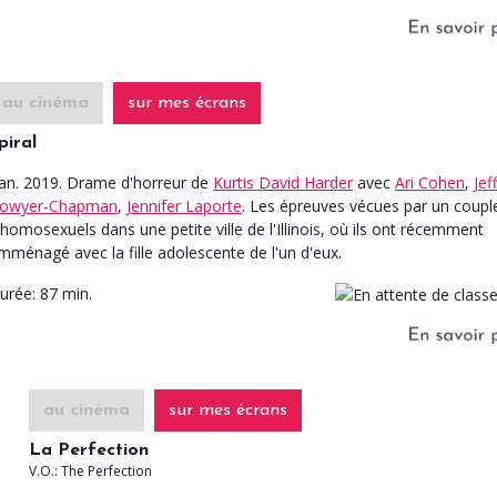
au cinéma
sur mes écrans
piral
an. 2019. Drame d'horreur
de
Kurtis David Harder
avec
Ari Cohen
,
Jef
owyer-Chapman
,
Jennifer Laporte
. Les épreuves vécues par un coupl
'homosexuels dans une petite ville de l'Illinois, où ils ont récemment
mménagé avec la fille adolescente de l'un d'eux.
urée:
87 min.
au cinéma
sur mes écrans
La Perfection
V.O.: The Perfection