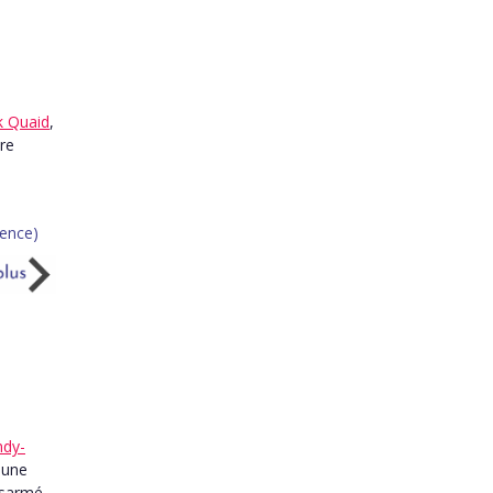
k Quaid
,
re
ndy-
 une
ésarmé