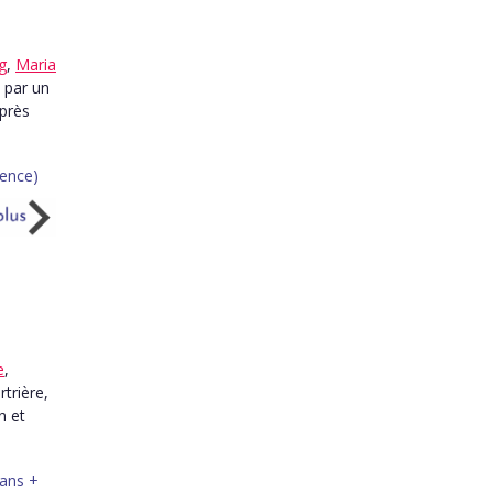
g
,
Maria
 par un
après
e
,
trière,
n et