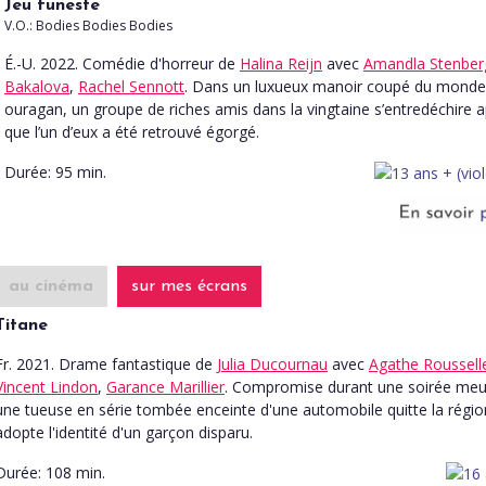
Jeu funeste
V.O.: Bodies Bodies Bodies
É.-U. 2022. Comédie d'horreur
de
Halina Reijn
avec
Amandla Stenber
Bakalova
,
Rachel Sennott
. Dans un luxueux manoir coupé du monde
ouragan, un groupe de riches amis dans la vingtaine s’entredéchire 
que l’un d’eux a été retrouvé égorgé.
Durée:
95 min.
au cinéma
sur mes écrans
Titane
Fr. 2021. Drame fantastique
de
Julia Ducournau
avec
Agathe Roussell
Vincent Lindon
,
Garance Marillier
. Compromise durant une soirée meur
une tueuse en série tombée enceinte d'une automobile quitte la régio
adopte l'identité d'un garçon disparu.
Durée:
108 min.