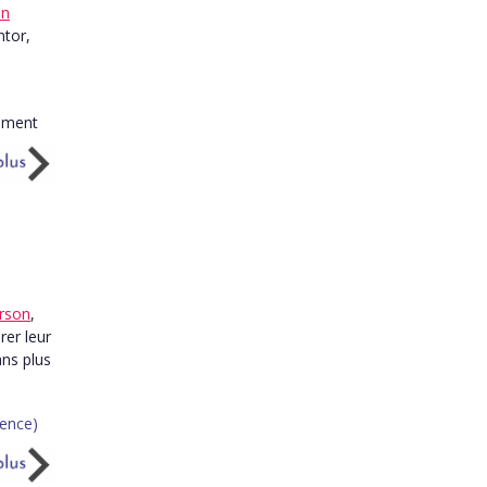
an
ntor,
e
rson
,
rer leur
ns plus