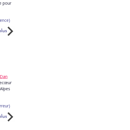
e pour
Dan
recœur
 Alpes