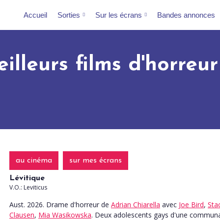
Accueil
Sorties
Sur les écrans
Bandes annonces
illeurs films d'horreu
au cinéma
sur mes écrans
Lévitique
V.O.: Leviticus
Aust. 2026. Drame d'horreur
de
Adrian Chiarella
avec
Joe Bird
,
Sta
Clausen
,
Mia Wasikowska
. Deux adolescents gays d'une commun