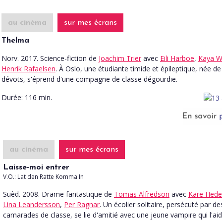
au cinéma
sur mes écrans
Thelma
Norv. 2017. Science-fiction
de
Joachim Trier
avec
Eili Harboe
,
Kaya Wi
Henrik Rafaelsen
. À Oslo, une étudiante timide et épileptique, née d
dévots, s'éprend d'une compagne de classe dégourdie.
Durée:
116 min.
au cinéma
sur mes écrans
Laisse-moi entrer
V.O.: Lat den Ratte Komma In
Suèd. 2008. Drame fantastique
de
Tomas Alfredson
avec
Kare Hede
Lina Leandersson
,
Per Ragnar
. Un écolier solitaire, persécuté par de
camarades de classe, se lie d'amitié avec une jeune vampire qui l'ai