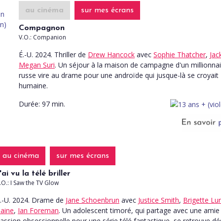
au cinéma
sur mes écrans
Compagnon
V.O.: Companion
É.-U. 2024. Thriller
de
Drew Hancock
avec
Sophie Thatcher
,
Jac
Megan Suri
. Un séjour à la maison de campagne d'un millionnai
russe vire au drame pour une androïde qui jusque-là se croyait
humaine.
Durée:
97 min.
au cinéma
sur mes écrans
'ai vu la télé briller
.O.: I Saw the TV Glow
.-U. 2024. Drame
de
Jane Schoenbrun
avec
Justice Smith
,
Brigette Lu
aine
,
Ian Foreman
. Un adolescent timoré, qui partage avec une amie
assion obsessionnelle pour une série télé fantastique, se retrouve d