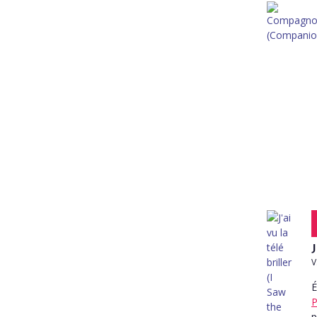
J
V
É
P
p