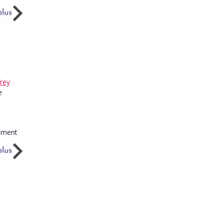
frey
e