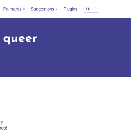
Palmarès
Suggestions
Plugins
FR
r queer
cy
auté