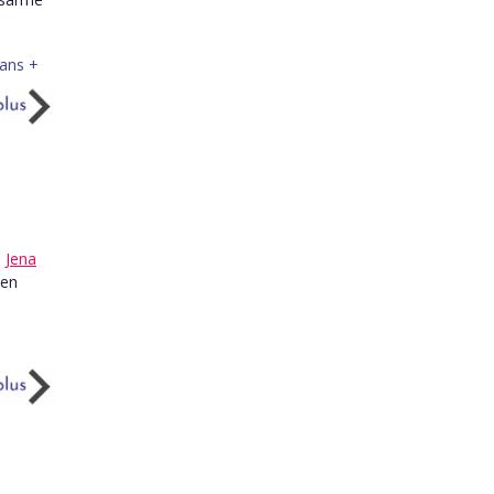
,
Jena
 en