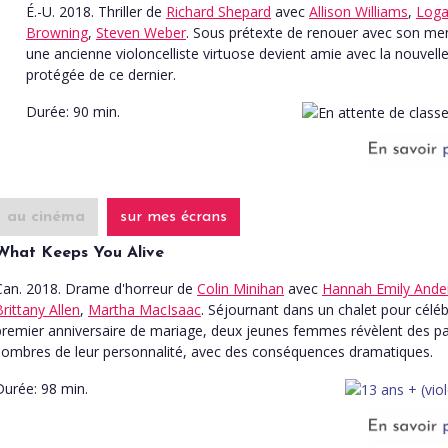
É.-U. 2018. Thriller
de
Richard Shepard
avec
Allison Williams
,
Log
Browning
,
Steven Weber
. Sous prétexte de renouer avec son me
une ancienne violoncelliste virtuose devient amie avec la nouvell
protégée de ce dernier.
Durée:
90 min.
au cinéma
sur mes écrans
What Keeps You Alive
Can. 2018. Drame d'horreur
de
Colin Minihan
avec
Hannah Emily Ande
Brittany Allen
,
Martha MacIsaac
. Séjournant dans un chalet pour céléb
premier anniversaire de mariage, deux jeunes femmes révèlent des pa
sombres de leur personnalité, avec des conséquences dramatiques.
Durée:
98 min.