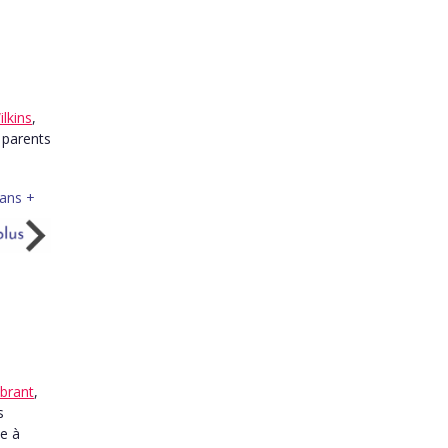
lkins
,
e parents
brant
,
s
de à