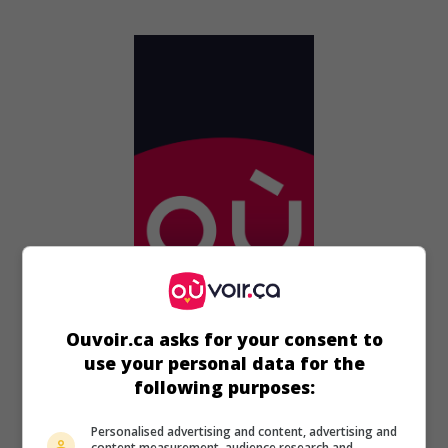
Ouvoir.ca asks for your consent to
au cinéma
sur mes écrans
use your personal data for the
Influencers
following purposes:
É.-U. 2025. Drame d'horreur
de
Kurtis David Harder
avec
Personalised advertising and content, advertising and
Georgina Campbell
,
Jonathan Whitesell
,
Emily Tennant
.
content measurement, audience research and