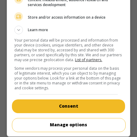
Dans le sud de la France, l'existence chaotique d'une jeune
services development
femme fascinée par le meurtre et l'usurpation d'identité.
Store and/or access information on a device
Durée:
110 min.
Learn more
Your personal data will be processed and information from
your device (cookies, unique identifiers, and other device
data) may be stored by, accessed by and shared with 300
partners, or used specifically by this site. We and our partners
au cinéma
sur mes écrans
may use precise geolocation data.
List of partners.
Influencer
Some vendors may process your personal data on the basis
of legitimate interest, which you can object to by managing
your options below. Look for a link at the bottom of this page
É.-U. 2022. Thriller
de
Kurtis David Harder
avec
Rory J.
or in the site menu to manage or withdraw consent in privacy
Saper
,
Emily Tennant
,
Cassandra Naud
. Lors d'un voyage
and cookie settings.
en solitaire en Thaïlande, une jeune influenceuse rencontre
une femme énigmatique qui lui propose de l'emmener dans
des endroits époustouflants.
Consent
Durée:
92 min.
Manage options