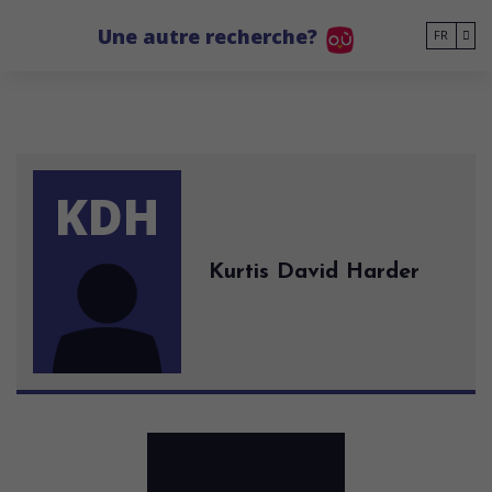
Go to main content
Une autre recherche?
FR
KDH
Kurtis David Harder