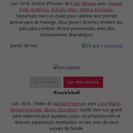
Can. 2018. Drame d'horreur
de
Colin Minihan
avec
Hannah
Emily Anderson
,
Brittany Allen
,
Martha MacIsaac
.
Séjournant dans un chalet pour célébrer leur premier
anniversaire de mariage, deux jeunes femmes révèlent des
pans plus sombres de leur personnalité, avec des
conséquences dramatiques.
Durée:
98 min.
au cinéma
sur mes écrans
Knuckleball
Can. 2018. Thriller
de
Michael Peterson
avec
Luca Villacis
,
Michael Ironside
,
Munro Chambers
. Gardé chez son grand-
père maternel pour quelques jours, un préadolescent vit
diverses expériences terrifiantes, en lien avec de vieux
secrets de famille.